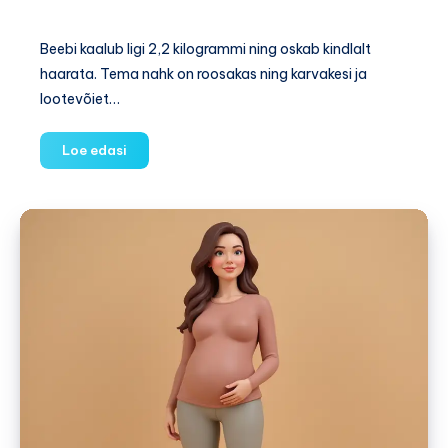
Beebi kaalub ligi 2,2 kilogrammi ning oskab kindlalt
haarata. Tema nahk on roosakas ning karvakesi ja
lootevõiet…
34.
Loe edasi
nädal