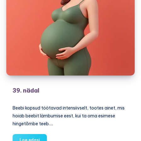
39. nädal
Beebi kopsud töötavad intensiivselt, tootes ainet, mis
hoiab beebit lämbumise eest, kui ta oma esimese
hingetõmbe teeb….
39.
Loe edasi