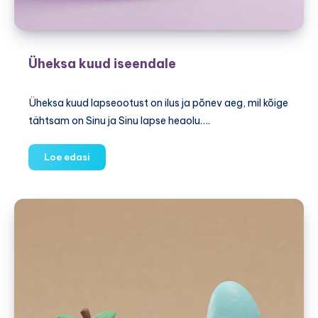
Üheksa kuud iseendale
Üheksa kuud lapseootust on ilus ja põnev aeg, mil kõige
tähtsam on Sinu ja Sinu lapse heaolu….
Üheksa
Loe edasi
kuud
iseendale