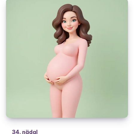
34. nädal