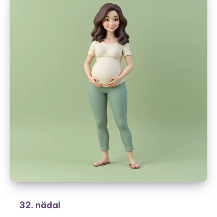
32. nädal