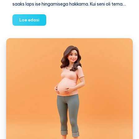
saaks laps ise hingamisega hakkama. Kui seni oli tema…
30.
Loe edasi
nädal