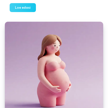
Kuidas
Loe edasi
tulla
toime
mitme
lapsega
korraga