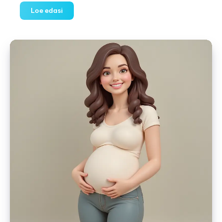
28.
Loe edasi
nädal