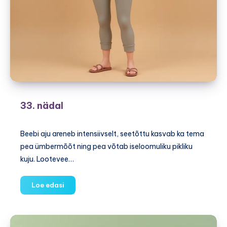
33. nädal
Beebi aju areneb intensiivselt, seetõttu kasvab ka tema
pea ümbermõõt ning pea võtab iseloomuliku pikliku
kuju. Lootevee…
33.
Loe edasi
nädal