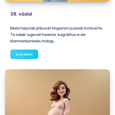
38. nädal
Beebi harjutab jätkuvalt hingamist ja pissib lootevette.
Ta oskab tugevalt haarata, kuigi kõhus ei ole
klammerdumiseks midagi…
38.
Loe edasi
nädal