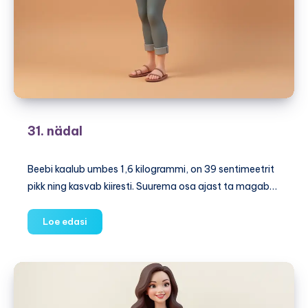
31. nädal
Beebi kaalub umbes 1,6 kilogrammi, on 39 sentimeetrit
pikk ning kasvab kiiresti. Suurema osa ajast ta magab…
31.
Loe edasi
nädal