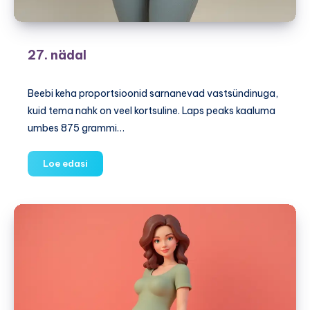
27. nädal
Beebi keha proportsioonid sarnanevad vastsündinuga,
kuid tema nahk on veel kortsuline. Laps peaks kaaluma
umbes 875 grammi…
27.
Loe edasi
nädal