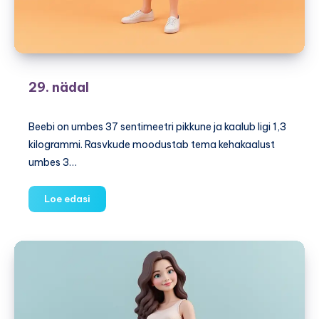
29. nädal
Beebi on umbes 37 sentimeetri pikkune ja kaalub ligi 1,3
kilogrammi. Rasvkude moodustab tema kehakaalust
umbes 3…
29.
Loe edasi
nädal