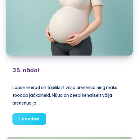
35. nädal
Lapse neerud on täielikult välja arenenud ning maks
toodab jääkaineid. Nüüd on beebi kehaliselt välja
arenenud ja…
35.
Loe edasi
nädal