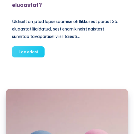
eluaastat?
Üldiselt on jutud lapsesaamise ohtlikkusest pärast 35.
eluaastat liialdatud, sest enamik neist naistest
sünnitab tavapärasel viisil täiesti…
Kui
Loe edasi
ohtlik
on
lape
saamine
pärast
35.
eluaastat?