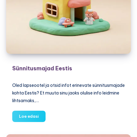
Sünnitusmajad Eestis
Oled lapseootel ja otsid infot erinevate sünnitusmajade
kohta Eestis? Et muuta sinu jaoks olulise info leidmine
lihtsamaks,…
Sünnitusmajad
Loe edasi
Eestis