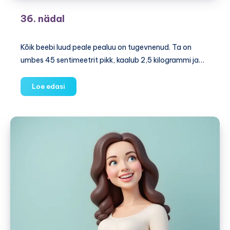
36. nädal
Kõik beebi luud peale pealuu on tugevnenud. Ta on
umbes 45 sentimeetrit pikk, kaalub 2,5 kilogrammi ja…
36.
Loe edasi
nädal