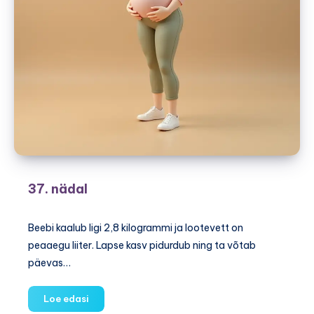
37. nädal
Beebi kaalub ligi 2,8 kilogrammi ja lootevett on
peaaegu liiter. Lapse kasv pidurdub ning ta võtab
päevas…
37.
Loe edasi
nädal