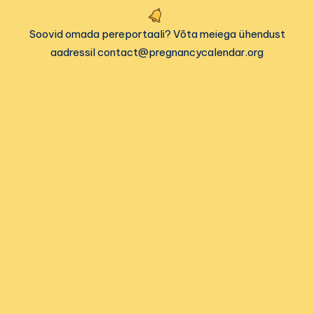
Soovid omada pereportaali? Võta meiega ühendust
aadressil contact@pregnancycalendar.org