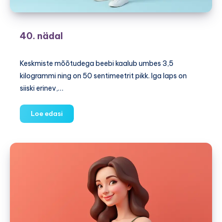
40. nädal
Keskmiste mõõtudega beebi kaalub umbes 3,5
kilogrammi ning on 50 sentimeetrit pikk. Iga laps on
siiski erinev,…
40.
Loe edasi
nädal