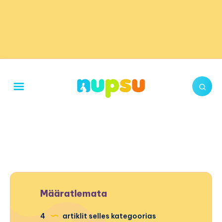
Määratlemata
4
artiklit selles kategoorias