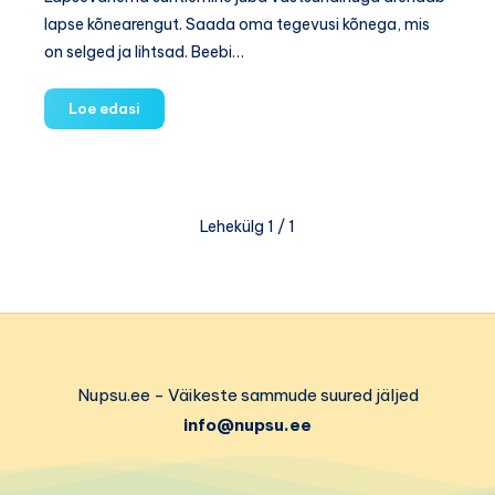
lapse kõnearengut. Saada oma tegevusi kõnega, mis
on selged ja lihtsad. Beebi…
Keeleline
Loe edasi
areng
esimesel
eluaastal
Lehekülg 1 / 1
Nupsu.ee - Väikeste sammude suured jäljed
info@nupsu.ee