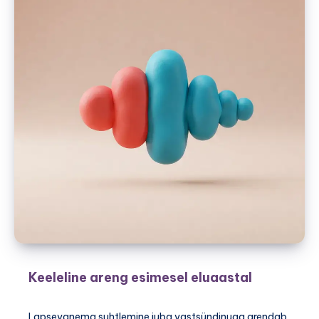
Keeleline areng esimesel eluaastal
Lapsevanema suhtlemine juba vastsündinuga arendab