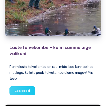
Laste talvekombe – kolm sammu õige
valikuni
Parim laste talvekombe on see, mida laps kannab hea
meelega. Selleks peab talvekombe olema mugav! Mis
teeb…
Laste
Loe edasi
talvekombe
–