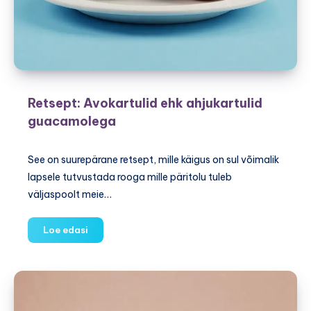
Retsept: Avokartulid ehk ahjukartulid
guacamolega
See on suurepärane retsept, mille käigus on sul võimalik
lapsele tutvustada rooga mille päritolu tuleb
väljaspoolt meie…
Retsept:
Loe edasi
Avokartulid
ehk
ahjukartulid
guacamolega