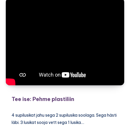
kolm
sammu
õige
valikuni
Tee ise: Pehme plastiliin
4 supilusikat jahu sega 2 supilusika soolaga. Sega hästi
läbi. 3 lusikat sooja vett sega 1 lusika…