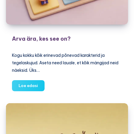
Arva ära, kes see on?
Kogu kokku kõik erinevad põnevad karakterid ja
tegelaskujud. Aseta need lauale, et kõik mängijad neid
näeksid. Üks…
Arva
Loe edasi
ära,
kes
see
on?