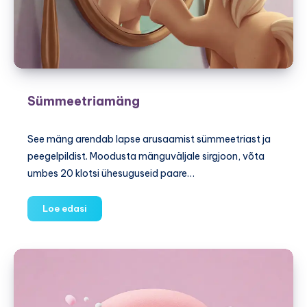
Sümmeetriamäng
See mäng arendab lapse arusaamist sümmeetriast ja
peegelpildist. Moodusta mänguväljale sirgjoon, võta
umbes 20 klotsi ühesuguseid paare…
Sümmeetriamäng
Loe edasi