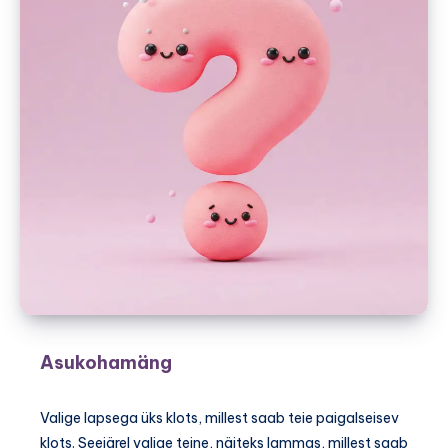
Asukohamäng
Valige lapsega üks klots, millest saab teie paigalseisev
klots. Seejärel valige teine, näiteks lammas, millest saab