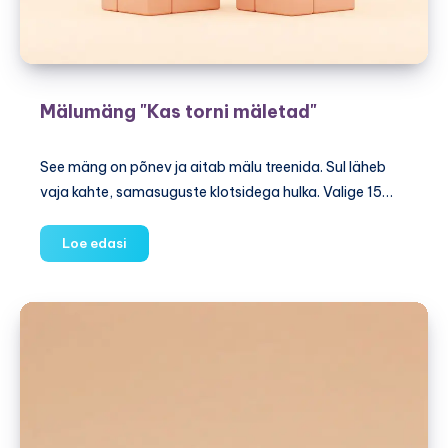
Mälumäng "Kas torni mäletad"
See mäng on põnev ja aitab mälu treenida. Sul läheb
vaja kahte, samasuguste klotsidega hulka. Valige 15…
Mälumäng
Loe edasi
"Kas
torni
mäletad"