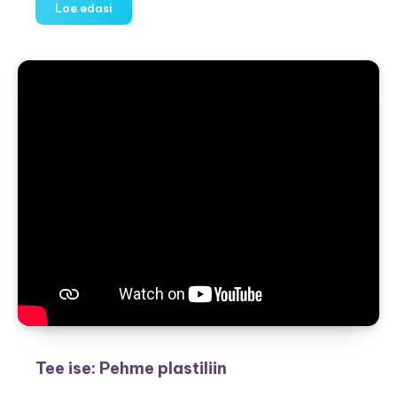
Laste
Loe edasi
talvekombe
–
kolm
sammu
õige
valikuni
Tee ise: Pehme plastiliin