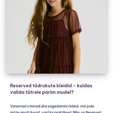
Reserved tüdrukute kleidid – kuidas
valida tütrele parim mudel?
Vanemad otsivad üha sagedamini riideid, mis pole
mitte ainult ilusad, vaid ka praktilised. Miks on Reserved