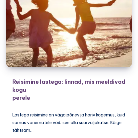
Reisimine lastega: linnad, mis meeldivad
kogu
perele
Lastega reisimine on väga põnev ja hariv kogemus, kuid
samas vanematele võib see olla suurväljakutse. Kõige
tähtsam…