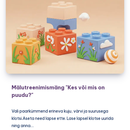
Mälutreenimismäng "Kes või mis on
puudu?"
Vali paarkümmend erineva kuju, värvi ja suurusega
klotsi.Aseta need lapse ette. Lase lapsel klotse uurida
ning anna…