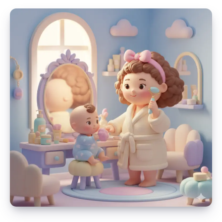
mugavus
ühes
–
burgund,
hubane
šikk
ning
pehmed
kudumid