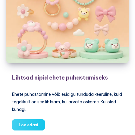
Lihtsad nipid ehete puhastamiseks
Ehete puhastamine võib esialgu tunduda keeruline, kuid
tegelikult on see lihtsam, kui arvata oskame. Kui oled
kunagi…
Lihtsad
Loe edasi
nipid