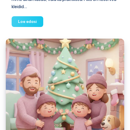
kleidid…
Reserved
Loe edasi
tüdrukute
kleidid
–
kuidas
valida
tütrele
parim
mudel?