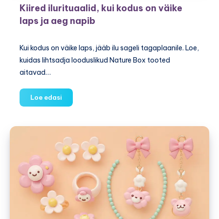
Kiired ilurituaalid, kui kodus on väike
laps ja aeg napib
Kui kodus on väike laps, jääb ilu sageli tagaplaanile. Loe,
kuidas lihtsadja looduslikud Nature Box tooted
aitavad…
Kiired
Loe edasi
ilurituaalid,
kui
kodus
on
väike
laps
ja
aeg
napib