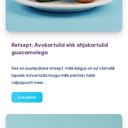
Retsept: Avokartulid ehk ahjukartulid
guacamolega
See on suurepärane retsept, mille käigus on sul võimalik
lapsele tutvustada rooga mille päritolu tuleb
väljaspoolt meie…
Retsept:
Loe edasi
Avokartulid
ehk
ahjukartulid
guacamolega