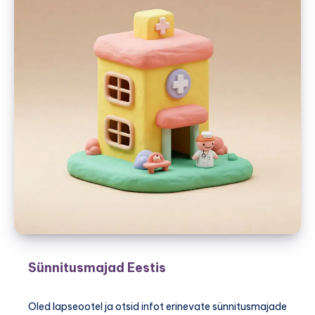
Sünnitusmajad Eestis
Oled lapseootel ja otsid infot erinevate sünnitusmajade