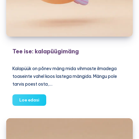
Tee ise: kalapüügimäng
Kalapüük on põnev mäng mida vihmaste ilmadega
toaseinte vahel koos lastega mängida. Mängu pole
tarvis poest osta,…
Tee
Loe edasi
ise:
kalapüügimäng