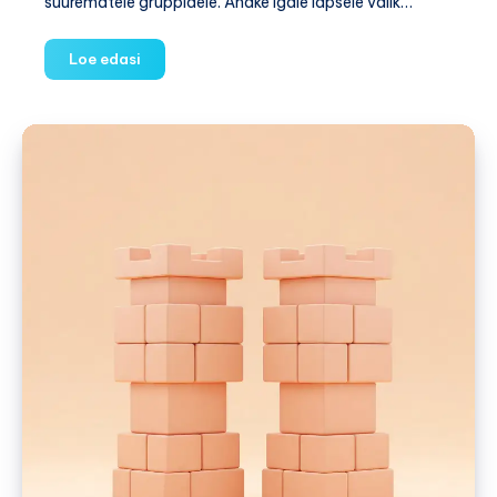
suurematele gruppidele. Andke igale lapsele valik…
Mäng
Loe edasi
"Erinevus
rikastab"