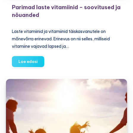
Parimad laste vitamiinid – soovitused ja
nõuanded
Laste vitamiinid ja vitamiinid täiskasvanutele on
mõnevõrra erinevad. Erinevus on nii selles, milliseid
vitamiine vajavad lapsed ja…
Parimad
Loe edasi
laste
vitamiinid
–
soovitused
ja
nõuanded