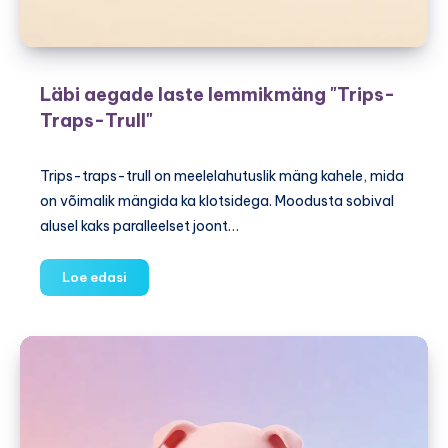
Läbi aegade laste lemmikmäng "Trips-
Traps-Trull"
Trips-traps-trull on meelelahutuslik mäng kahele, mida
on võimalik mängida ka klotsidega. Moodusta sobival
alusel kaks paralleelset joont…
Läbi
Loe edasi
aegade
laste
lemmikmäng
"Trips-
Traps-
Trull"