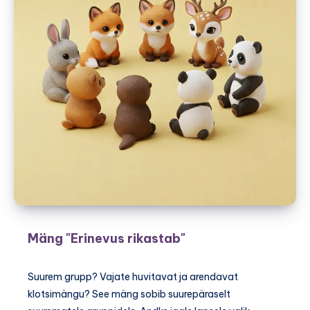
Mäng "Erinevus rikastab"
Suurem grupp? Vajate huvitavat ja arendavat
klotsimängu? See mäng sobib suurepäraselt