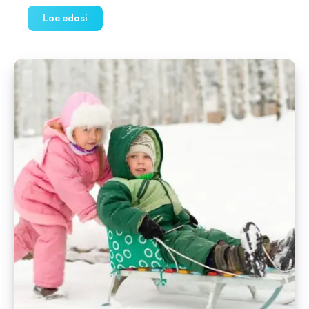
Reisimine
Loe edasi
lastega:
linnad,
mis
meeldivad
kogu
perele