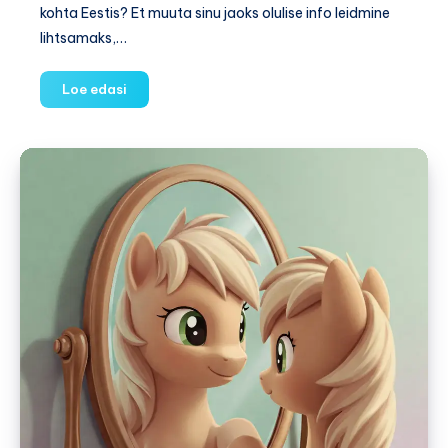
kohta Eestis? Et muuta sinu jaoks olulise info leidmine
lihtsamaks,…
Sünnitusmajad
Loe edasi
Eestis