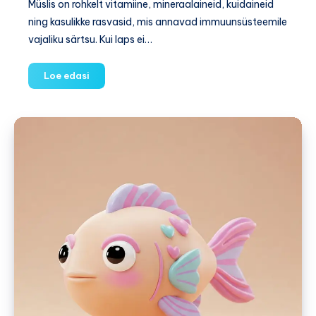
Müslis on rohkelt vitamiine, mineraalaineid, kuidaineid
ning kasulikke rasvasid, mis annavad immuunsüsteemile
vajaliku särtsu. Kui laps ei…
Kokka
Loe edasi
ise:
Müslikorvikesed