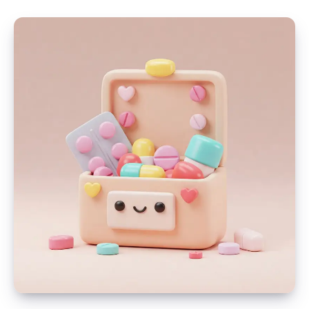
ehete
puhastamiseks