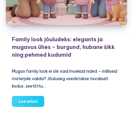
Family look jõuludeks: elegants ja
mugavus ühes – burgund, hubane šikk
ning pehmed kudumid
Mugav family look ei ole vaid moekad riided – milliseid
materjale valida? Jõuluaeg veedetakse tavaliselt
kodus, seetõttu…
Family
Loe edasi
look
jõuludeks:
elegants
ja