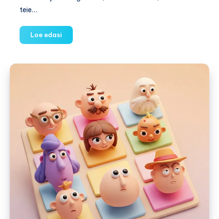
teie…
Asukohamäng
Loe edasi