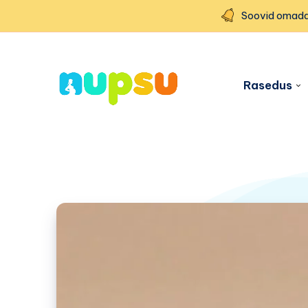
Soovid omada
Rasedus