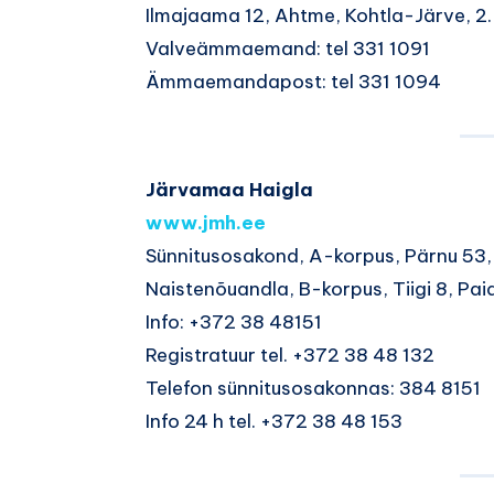
Ilmajaama 12, Ahtme, Kohtla-Järve, 2.
Valveämmaemand: tel 331 1091
Ämmaemandapost: tel 331 1094
Järvamaa Haigla
www.jmh.ee
Sünnitusosakond, A-korpus, Pärnu 53,
Naistenõuandla, B-korpus, Tiigi 8, Pai
Info: +372 38 48151
Registratuur tel. +372 38 48 132
Telefon sünnitusosakonnas: 384 8151
Info 24 h tel. +372 38 48 153