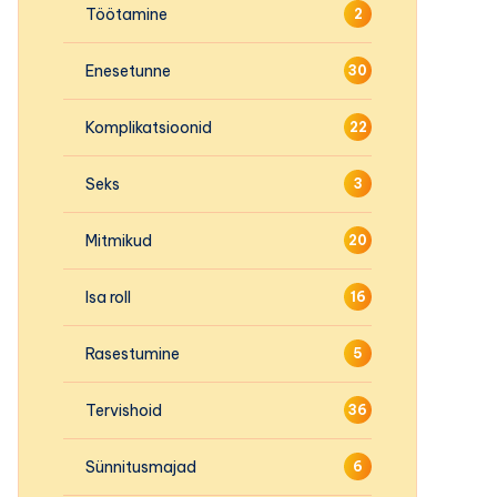
Töötamine
2
Enesetunne
30
Komplikatsioonid
22
Seks
3
Mitmikud
20
Isa roll
16
Rasestumine
5
Tervishoid
36
Sünnitusmajad
6