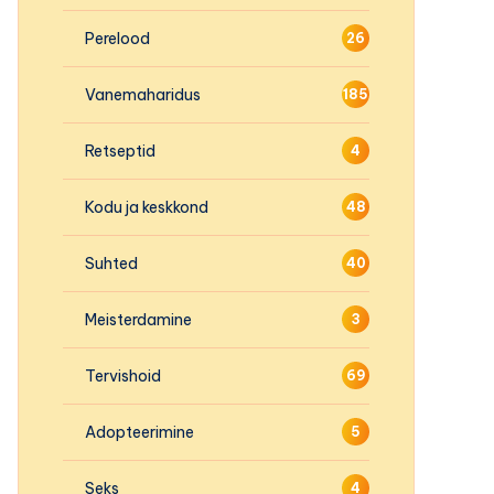
Perelood
26
Vanemaharidus
185
Retseptid
4
Kodu ja keskkond
48
Suhted
40
Meisterdamine
3
Tervishoid
69
Adopteerimine
5
Seks
4