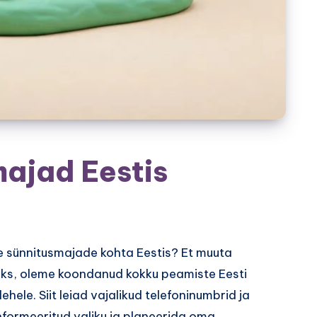
ajad Eestis
te sünnitusmajade kohta Eestis? Et muuta
amaks, oleme koondanud kokku peamiste Eesti
ele. Siit leiad vajalikud telefoninumbrid ja
nformeeritud valiku ja planeerida oma