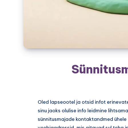
Sünnitusm
Oled lapseootel ja otsid infot erineva
sinu jaoks olulise info leidmine lihts
sünnitusmajade kontaktandmed ühele leh
veebiaadressid, mis aitavad sul teha i