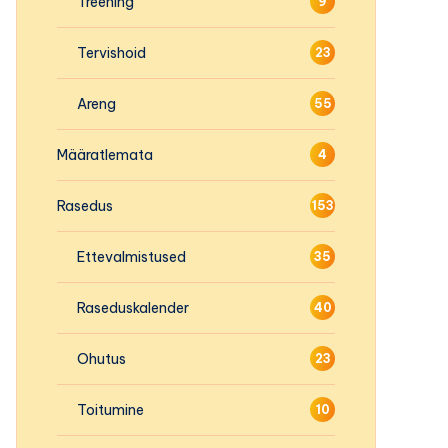
Treening
9
Tervishoid
23
Areng
55
Määratlemata
4
Rasedus
153
Ettevalmistused
35
Raseduskalender
40
Ohutus
23
Toitumine
10