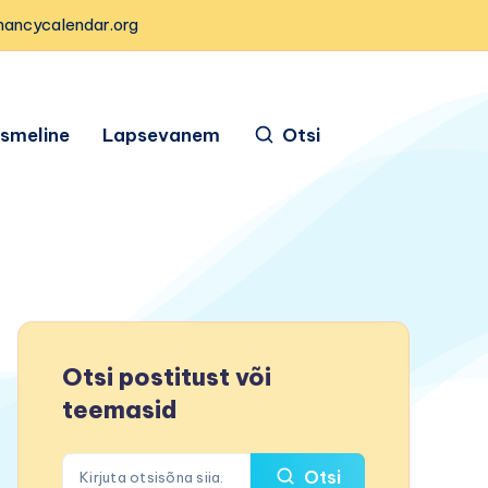
nancycalendar.org
ismeline
Lapsevanem
Otsi
Otsi postitust või
teemasid
Otsi