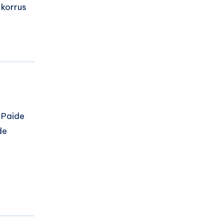
 korrus
 Paide
de