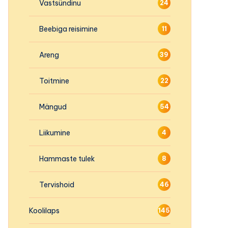
Vastsündinu
24
Beebiga reisimine
11
Areng
39
Toitmine
22
Mängud
54
Liikumine
4
Hammaste tulek
8
Tervishoid
46
Koolilaps
145