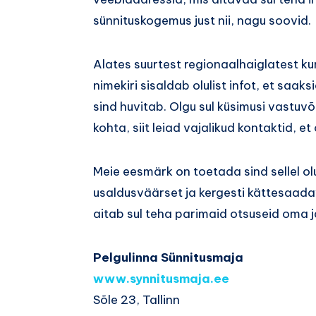
sünnituskogemus just nii, nagu soovid.
Alates suurtest regionaalhaiglatest ku
nimekiri sisaldab olulist infot, et saak
sind huvitab. Olgu sul küsimusi vastuv
kohta, siit leiad vajalikud kontaktid, 
Meie eesmärk on toetada sind sellel olu
usaldusväärset ja kergesti kättesaada
aitab sul teha parimaid otsuseid oma j
Pelgulinna Sünnitusmaja
www.synnitusmaja.ee
Sõle 23, Tallinn