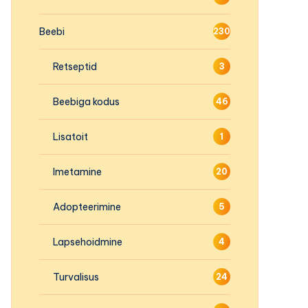
Beebi
230
Retseptid
3
Beebiga kodus
46
Lisatoit
1
Imetamine
20
Adopteerimine
5
Lapsehoidmine
4
Turvalisus
24