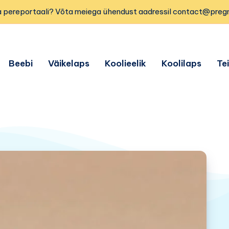
 pereportaali? Võta meiega ühendust aadressil contact@preg
Beebi
Väikelaps
Koolieelik
Koolilaps
Te