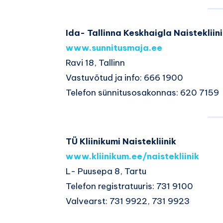
Ida- Tallinna Keskhaigla Naistekliin
www.sunnitusmaja.ee
Ravi 18, Tallinn
Vastuvõtud ja info: 666 1900
Telefon sünnitusosakonnas: 620 7159
TÜ Kliinikumi Naistekliinik
www.kliinikum.ee/naistekliinik
L- Puusepa 8, Tartu
Telefon registratuuris: 731 9100
Valvearst: 731 9922, 731 9923