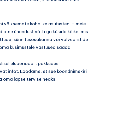
ni väiksemate kohalike asutusteni – meie
sid otse ühendust võtta ja küsida kõike, mis
õttude, sünnitusosakonna või valvearstide
et oma küsimustele vastused saada.
lisel eluperioodil, pakkudes
vat infot. Loodame, et see koondnimekiri
a oma lapse tervise heaks.