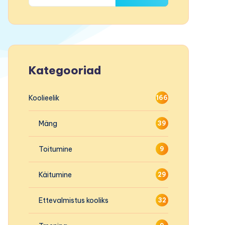
Kategooriad
Koolieelik
166
Mäng
39
Toitumine
9
Käitumine
29
Ettevalmistus kooliks
32