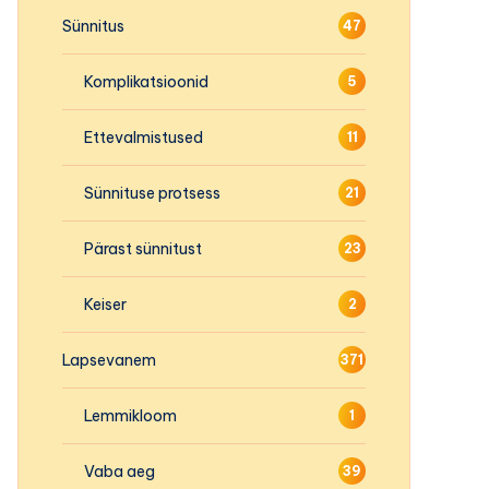
Sünnitus
47
Komplikatsioonid
5
Ettevalmistused
11
Sünnituse protsess
21
Pärast sünnitust
23
Keiser
2
Lapsevanem
371
Lemmikloom
1
Vaba aeg
39