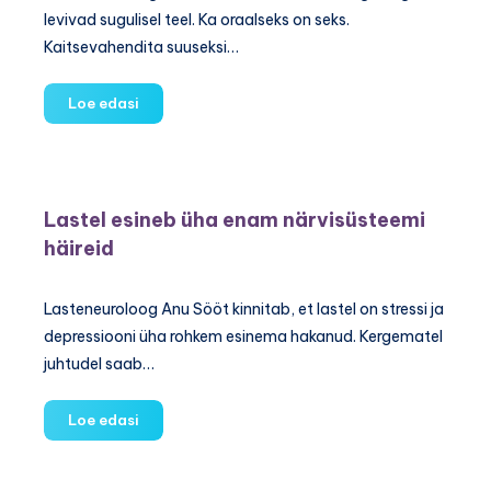
levivad sugulisel teel. Ka oraalseks on seks.
Kaitsevahendita suuseksi…
Mida
Loe edasi
on
vaja
teada
suguhaigustest
Lastel esineb üha enam närvisüsteemi
häireid
Lasteneuroloog Anu Sööt kinnitab, et lastel on stressi ja
depressiooni üha rohkem esinema hakanud. Kergematel
juhtudel saab…
Lastel
Loe edasi
esineb
üha