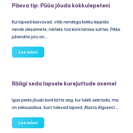
Päeva tip: Püüa jõuda kokkulepeteni
Kui lapsed kasvavad, võib nendega kokku leppida
nende ülesannete, näiteks toa koristamise suhtes. Pikka
juhendite joru on…
Päeva
Loe edasi
tip:
Püüa
jõuda
kokkulepeteni
Räägi seda lapsele kurejuttude asemel
Igas peres jõuab kord kätte aeg, kui tuleb seletada, mis
on seksuaalsus, kust tulevad lapsed. Alusta Algusest….
Räägi
Loe edasi
seda