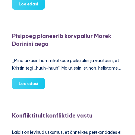
33
Loe edasi
lauset,
mida
sinu
laps
Pisipoeg planeerib korvpallur Marek
ei
Dorinini aega
vääri
„Mina ärkasin hommikul kuue paiku üles ja vaatasin, et
Kristin tegi „huuh-huuh“. Ma ütlesin, et noh, helistame…
Pisipoeg
Loe edasi
planeerib
korvpallur
Marek
Dorinini
Konfliktitult konfliktide vastu
aega
Laialt on levinud uskumus, et õnnelikes perekondades ei