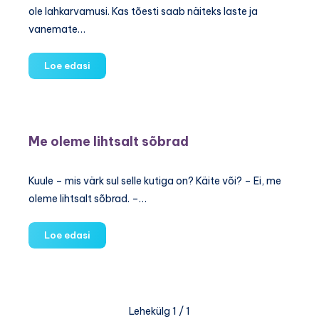
ole lahkarvamusi. Kas tõesti saab näiteks laste ja
vanemate…
Konfliktitult
Loe edasi
konfliktide
vastu
Me oleme lihtsalt sõbrad
Kuule – mis värk sul selle kutiga on? Käite või? – Ei, me
oleme lihtsalt sõbrad. –…
Me
Loe edasi
oleme
lihtsalt
sõbrad
Lehekülg 1 / 1