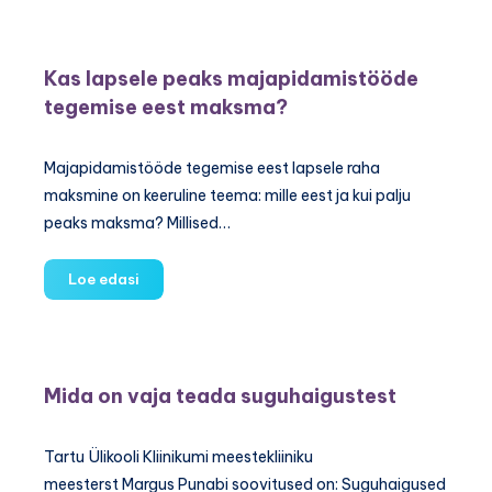
lapsele
kurejuttude
asemel
Kas lapsele peaks majapidamistööde
tegemise eest maksma?
Majapidamistööde tegemise eest lapsele raha
maksmine on keeruline teema: mille eest ja kui palju
peaks maksma? Millised…
Kas
Loe edasi
lapsele
peaks
majapidamistööde
tegemise
Mida on vaja teada suguhaigustest
eest
maksma?
Tartu Ülikooli Kliinikumi meestekliiniku
meesterst Margus Punabi soovitused on: Suguhaigused