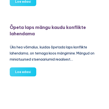
Minu
Loe edasi
ema
on
närvihaige!:
Vanemad
Õpeta laps mängu kaudu konflikte
läbi
lahendama
teismelise
pilgu
Üks hea võimalus, kuidas õpetada laps konflikte
lahendama, on temaga koos mängimine. Mängud on
miniatuursed stsenaariumid reaalsest…
Õpeta
Loe edasi
laps
mängu
kaudu
konflikte
lahendama