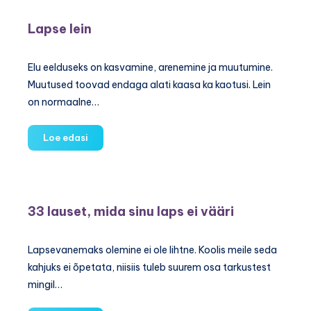
enam
närvisüsteemi
Lapse lein
häireid
Elu eelduseks on kasvamine, arenemine ja muutumine.
Muutused toovad endaga alati kaasa ka kaotusi. Lein
on normaalne…
Lapse
Loe edasi
lein
33 lauset, mida sinu laps ei vääri
Lapsevanemaks olemine ei ole lihtne. Koolis meile seda
kahjuks ei õpetata, niisiis tuleb suurem osa tarkustest
mingil…