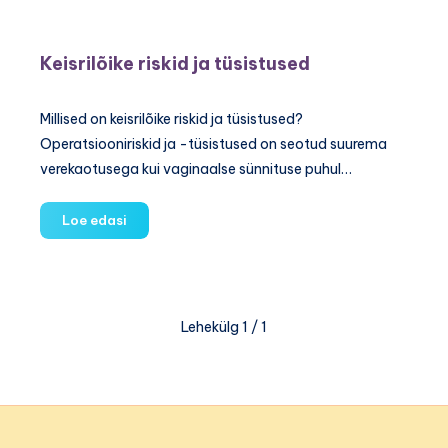
erakorraline
keisrilõige
Keisrilõike riskid ja tüsistused
Millised on keisrilõike riskid ja tüsistused?
Operatsiooniriskid ja -tüsistused on seotud suurema
verekaotusega kui vaginaalse sünnituse puhul…
Keisrilõike
Loe edasi
riskid
ja
tüsistused
Lehekülg 1 / 1