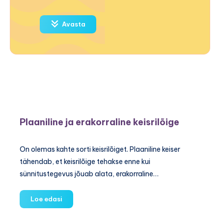
Avasta
Plaaniline ja erakorraline keisrilõige
On olemas kahte sorti keisrilõiget. Plaaniline keiser
tähendab, et keisrilõige tehakse enne kui
sünnitustegevus jõuab alata, erakorraline…
Plaaniline
Loe edasi
ja