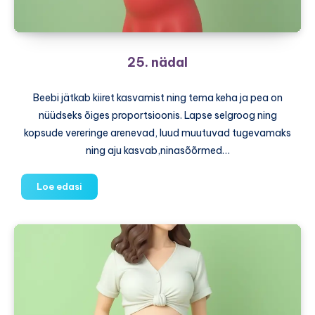
25. nädal
Beebi jätkab kiiret kasvamist ning tema keha ja pea on
nüüdseks õiges proportsioonis. Lapse selgroog ning
kopsude vereringe arenevad, luud muutuvad tugevamaks
ning aju kasvab,ninasõõrmed…
25.
Loe edasi
nädal