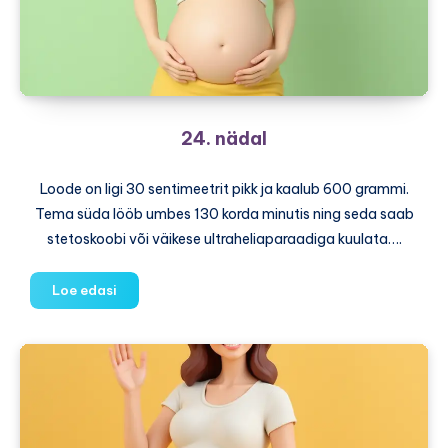
24. nädal
Loode on ligi 30 sentimeetrit pikk ja kaalub 600 grammi.
Tema süda lööb umbes 130 korda minutis ning seda saab
stetoskoobi või väikese ultraheliaparaadiga kuulata….
24.
Loe edasi
nädal