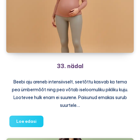
33. nädal
Beebi aju areneb intensiivselt, seetõttu kasvab ka tema
pea ümbermõõt ning pea võtab iseloomuliku pikliku kuju.
Lootevee hulk enam ei suurene. Paisunud emakas surub
suurtele…
33.
Loe edasi
nädal