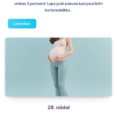
umbes 3 protsenti. Laps joob päevas kuni pool liitrit
lootevedelikku…
29.
Loe edasi
nädal
28. nädal