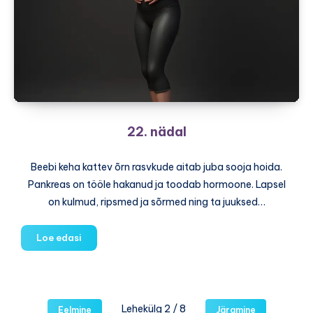
22. nädal
Beebi keha kattev õrn rasvkude aitab juba sooja hoida.
Pankreas on tööle hakanud ja toodab hormoone. Lapsel
on kulmud, ripsmed ja sõrmed ning ta juuksed…
22.
Loe edasi
nädal
Lehekülg 2 / 8
Eelmine
Järgmine