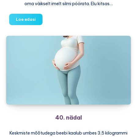
oma väikselt imelt silmi pöörata. Elu kitsas…
Areng:
Loe edasi
1-
kuune
beebi
40. nädal
Keskmiste mõõtudega beebi kaalub umbes 3,5 kilogrammi