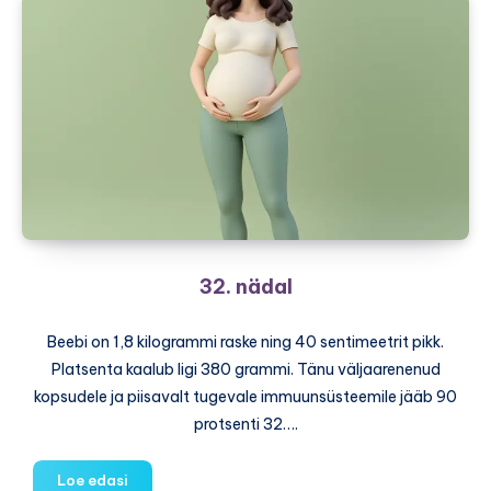
32. nädal
Beebi on 1,8 kilogrammi raske ning 40 sentimeetrit pikk.
Platsenta kaalub ligi 380 grammi. Tänu väljaarenenud
kopsudele ja piisavalt tugevale immuunsüsteemile jääb 90
protsenti 32….
32.
Loe edasi