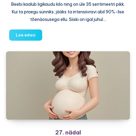
Beebi kaalub ligikaudu kilo ning on üle 35 sentimeetri pikk.
Kui ta praegu sünniks, jääks ta intensiivravi abil 90%-lise
tõenäosusega ellu. Siiski on igal juhul…
28.
Loe edasi
nädal
27. nädal