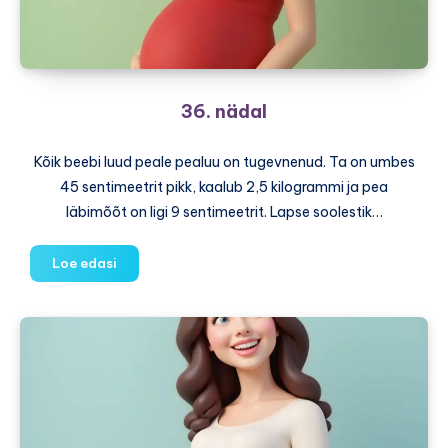
36. nädal
Kõik beebi luud peale pealuu on tugevnenud. Ta on umbes
45 sentimeetrit pikk, kaalub 2,5 kilogrammi ja pea
läbimõõt on ligi 9 sentimeetrit. Lapse soolestik…
36.
Loe edasi
nädal