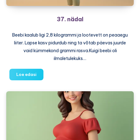
37. nädal
Beebi kaalub ligi 2,8 kilogrammi ja lootevett on peaaegu
liiter. Lapse kasv pidurdub ning ta võtab päevas juurde
vaid kümmekond grammi rasva.Kuigi beebi oli
ilmaletulekuks…
37.
Loe edasi
nädal