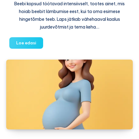
Beebi kopsud töötavad intensiivselt, tootes ainet, mis
hoiab beebit lämbumise eest, kui ta oma esimese
hingetõmbe teeb. Laps jätkab vähehaaval kaalus
juurdevõtmist ja tema keha…
39.
Loe edasi
nädal