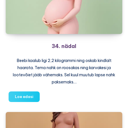
34. nädal
Beebi kaalub ligi 2,2 kilogrammi ning oskab kindlalt
haarata. Tema nahk on roosakas ning karvakesi ja
lootevõiet jääb vähemaks. Sel kuul muutub lapse nahk
paksemaks…
34.
Loe edasi
nädal