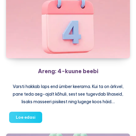
Areng: 4-kuune beebi
Varsti hakkab laps end ümber keerama. Kui ta on ärkvel,
pane teda aeg-ajalt kõhuli, sest see tugevdab lihaseid,
lisaks masseeri pisikest ning lugege koos häid…
Areng:
Loe edasi
4-
kuune