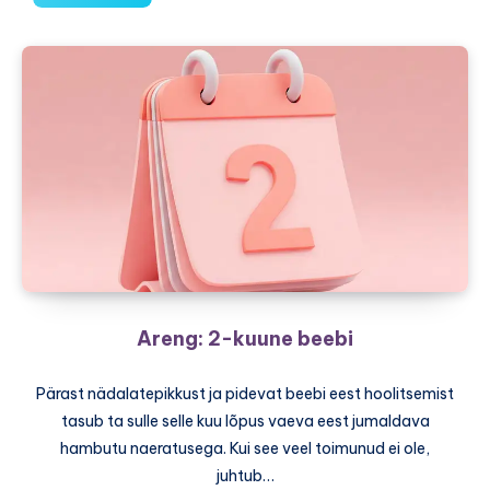
3-
kuune
beebi
Areng: 2-kuune beebi
Pärast nädalatepikkust ja pidevat beebi eest hoolitsemist
tasub ta sulle selle kuu lõpus vaeva eest jumaldava
hambutu naeratusega. Kui see veel toimunud ei ole,
juhtub…