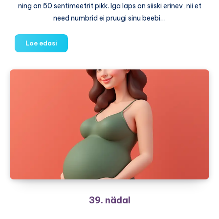
ning on 50 sentimeetrit pikk. Iga laps on siiski erinev, nii et
need numbrid ei pruugi sinu beebi…
40.
Loe edasi
nädal
39. nädal