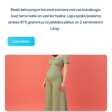
Beebi keha proportsioonid sarnanevad vastsündinuga,
kuid tema nahk on veel kortsuline. Laps peaks kaaluma
umbes 875 grammi ja ta jalalaba pikkus on 2 sentimeetrit.
Lõug…
27.
Loe edasi
nädal