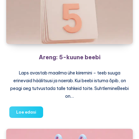
Areng: 5-kuune beebi
Laps avastab maailma ühe kiiremini – teeb suuga
erinevaid häälitsusi ja naerab. Kui beebi istuma õpib, on
peagi aeg tutvustada talle tahkeid toite. SuhtlemineBeebi
on…
Areng:
Loe edasi
5-
kuune
beebi