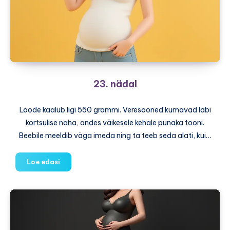
23. nädal
Loode kaalub ligi 550 grammi. Veresooned kumavad läbi
kortsulise naha, andes väikesele kehale punaka tooni.
Beebile meeldib väga imeda ning ta teeb seda alati, kui…
23.
Loe edasi
nädal