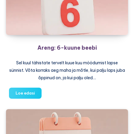
Areng: 6-kuune beebi
Sel kuul tähistate tervelt kuue kuu möödumist lapse
sünnist. Võta korraks aeg maha ja mõtle, kui palju laps juba
õppinud on, ja kui palju oled…
Areng:
Loe edasi
6-
kuune
beebi