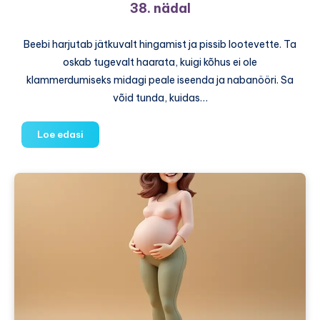
38. nädal
Beebi harjutab jätkuvalt hingamist ja pissib lootevette. Ta
oskab tugevalt haarata, kuigi kõhus ei ole
klammerdumiseks midagi peale iseenda ja nabanööri. Sa
võid tunda, kuidas…
38.
Loe edasi
nädal