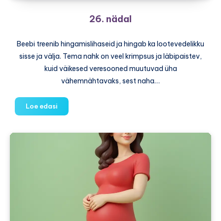
26. nädal
Beebi treenib hingamislihaseid ja hingab ka lootevedelikku
sisse ja välja. Tema nahk on veel krimpsus ja läbipaistev,
kuid väikesed veresooned muutuvad üha
vähemnähtavaks, sest naha…
26.
Loe edasi
nädal