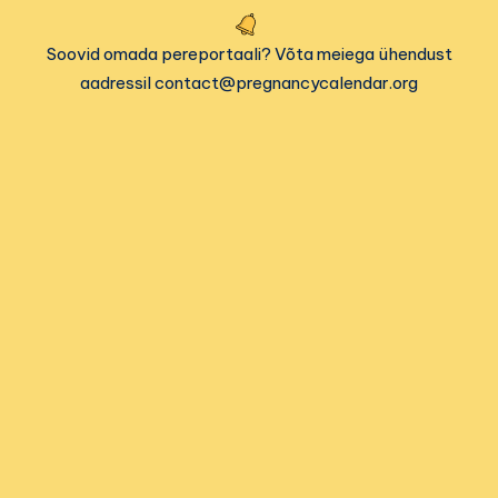
Soovid omada pereportaali? Võta meiega ühendust
aadressil contact@pregnancycalendar.org