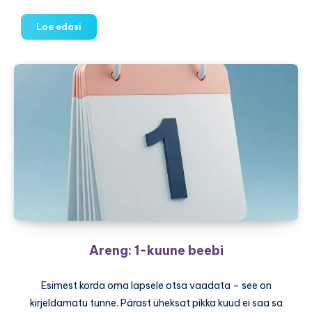
Areng:
Loe edasi
2-
kuune
beebi
Areng: 1-kuune beebi
Esimest korda oma lapsele otsa vaadata – see on
kirjeldamatu tunne. Pärast üheksat pikka kuud ei saa sa