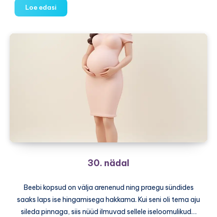
31.
Loe edasi
nädal
30. nädal
Beebi kopsud on välja arenenud ning praegu sündides
saaks laps ise hingamisega hakkama. Kui seni oli tema aju
sileda pinnaga, siis nüüd ilmuvad sellele iseloomulikud…