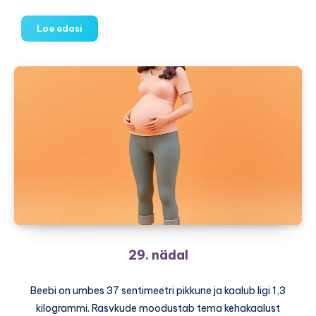
30.
Loe edasi
nädal
29. nädal
Beebi on umbes 37 sentimeetri pikkune ja kaalub ligi 1,3
kilogrammi. Rasvkude moodustab tema kehakaalust