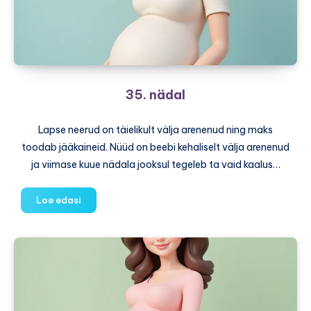
35. nädal
Lapse neerud on täielikult välja arenenud ning maks
toodab jääkaineid. Nüüd on beebi kehaliselt välja arenenud
ja viimase kuue nädala jooksul tegeleb ta vaid kaalus…
35.
Loe edasi
nädal