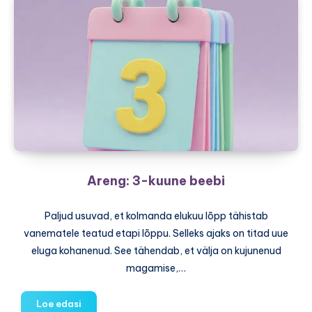
beebi
Areng: 3-kuune beebi
Paljud usuvad, et kolmanda elukuu lõpp tähistab
vanematele teatud etapi lõppu. Selleks ajaks on titad uue
eluga kohanenud. See tähendab, et välja on kujunenud
magamise,…
Areng:
Loe edasi