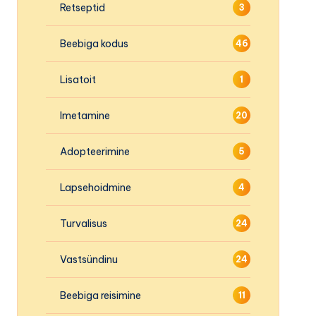
Retseptid
3
Beebiga kodus
46
Lisatoit
1
Imetamine
20
Adopteerimine
5
Lapsehoidmine
4
Turvalisus
24
Vastsündinu
24
Beebiga reisimine
11