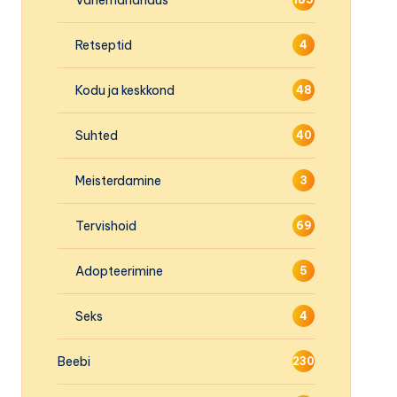
Retseptid
4
Kodu ja keskkond
48
Suhted
40
Meisterdamine
3
Tervishoid
69
Adopteerimine
5
Seks
4
Beebi
230