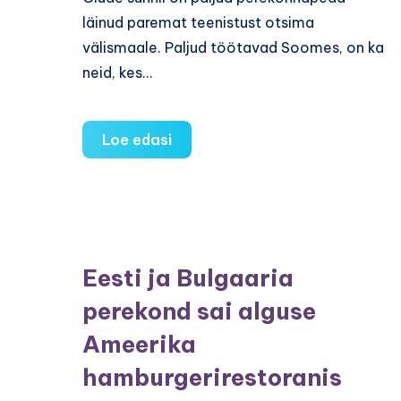
läinud paremat teenistust otsima
välismaale. Paljud töötavad Soomes, on ka
neid, kes…
Kui
Loe edasi
mees
töötab
kodust
kaugel
Eesti ja Bulgaaria
perekond sai alguse
Ameerika
hamburgerirestoranis