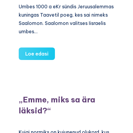
Umbes 1000 a eKr sündis Jeruusalemmas
kuningas Taavetil poeg, kes sai nimeks
Saalomon. Saalomon valitses Iisraelis
umbes…
Kelle
Loe edasi
laps?
Munitsipaalpolitsei
pidi
langetama
saalomonliku
„Emme, miks sa ära
otsuse
läksid?“
Kuigi normiks on kujunenud olukord, kus