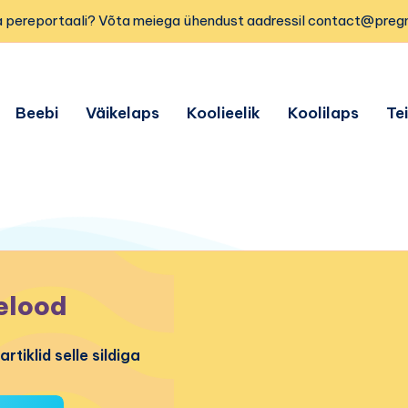
 pereportaali? Võta meiega ühendust aadressil contact@preg
Beebi
Väikelaps
Koolieelik
Koolilaps
Te
elood
artiklid selle sildiga