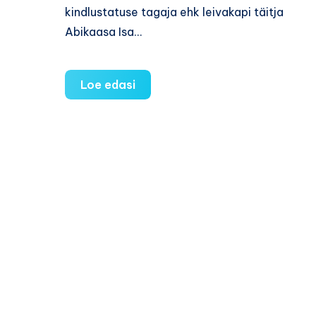
kindlustatuse tagaja ehk leivakapi täitja
Abikaasa Isa…
Meeste
Loe edasi
rollid
ja
rollivalikute
eelistused
Eesti
peres