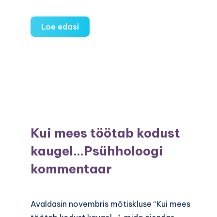
Lubadused
Loe edasi
uueks
aastaks
Kui mees töötab kodust
kaugel…Psühholoogi
kommentaar
Avaldasin novembris mõtiskluse “Kui mees