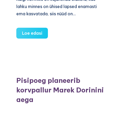
lahku minnes on ühised lapsed enamasti
ema kasvatada, siis nüüd on…
„Emme,
Loe edasi
miks
sa
ära
läksid?“
Pisipoeg planeerib
korvpallur Marek Dorinini
aega