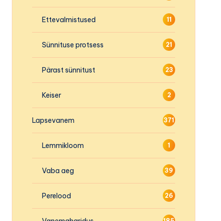
Ettevalmistused
11
Sünnituse protsess
21
Pärast sünnitust
23
Keiser
2
Lapsevanem
371
Lemmikloom
1
Vaba aeg
39
Perelood
26
Vanemaharidus
185