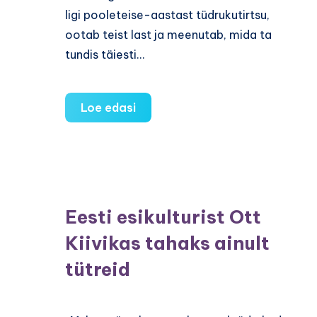
ligi pooleteise-aastast tüdrukutirtsu,
ootab teist last ja meenutab, mida ta
tundis täiesti…
Saksamaal
Loe edasi
valitseb
roheline
mõtteviis
Eesti esikulturist Ott
Kiivikas tahaks ainult
tütreid