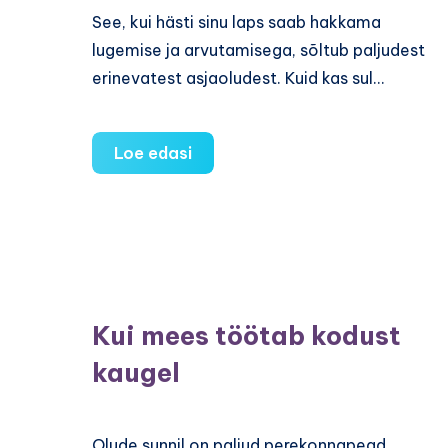
See, kui hästi sinu laps saab hakkama
lugemise ja arvutamisega, sõltub paljudest
erinevatest asjaoludest. Kuid kas sul…
Sinu
Loe edasi
lapse
akadeemilised
saavutused
olenevad
ka
tema
Kui mees töötab kodust
vanusevahest
kaugel
noorema
õe-
vennaga
Olude sunnil on paljud perekonnapead