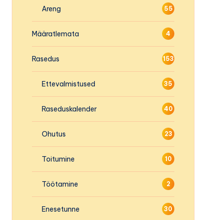
Areng
55
Määratlemata
4
Rasedus
153
Ettevalmistused
35
Raseduskalender
40
Ohutus
23
Toitumine
10
Töötamine
2
Enesetunne
30