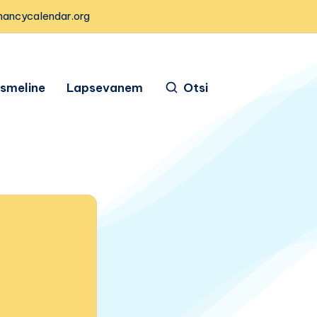
nancycalendar.org
ismeline
Lapsevanem
Otsi