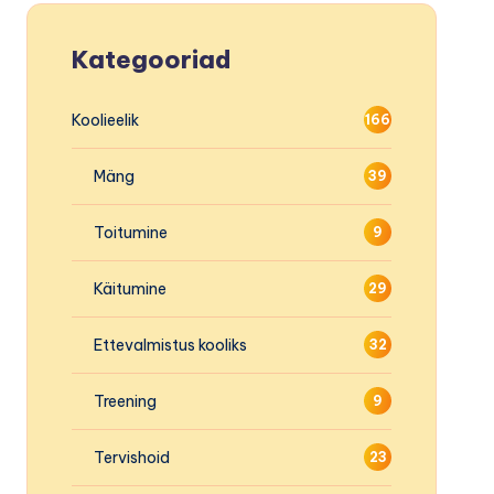
Kategooriad
Koolieelik
166
Mäng
39
Toitumine
9
Käitumine
29
Ettevalmistus kooliks
32
Treening
9
Tervishoid
23