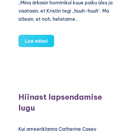
„Mina ärkasin hommikul kuue paiku üles ja
vaatasin, et Kristin tegi „huuh-huuh“. Ma
ütlesin, et noh, helistame…
Pisipoeg
Loe edasi
planeerib
korvpallur
Marek
Dorinini
aega
Hiinast lapsendamise
lugu
Kui ameeriklanna Catherine Casey