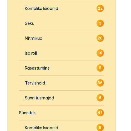
Komplikatsioonid
22
Seks
3
Mitmikud
20
Isa roll
16
Rasestumine
5
Tervishoid
36
Sünnitusmajad
6
Sünnitus
47
Komplikatsioonid
5