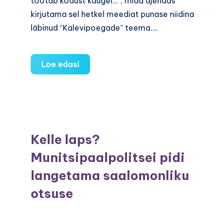
töötab kodust kaugel…”, mida ajendas
kirjutama sel hetkel meediat punase niidina
läbinud “Kalevipoegade” teema….
Kui
Loe edasi
mees
töötab
kodust
kaugel…
Psühholoogi
Kelle laps?
kommentaar
Munitsipaalpolitsei pidi
langetama saalomonliku
otsuse