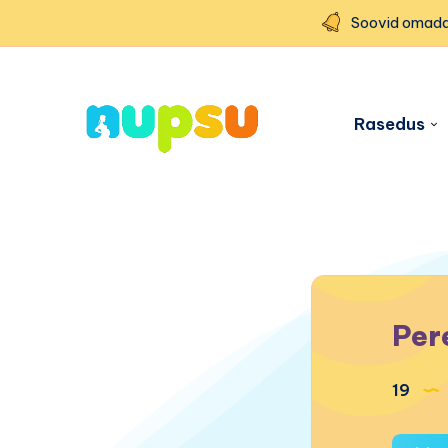
Soovid omada
Rasedus
Per
19