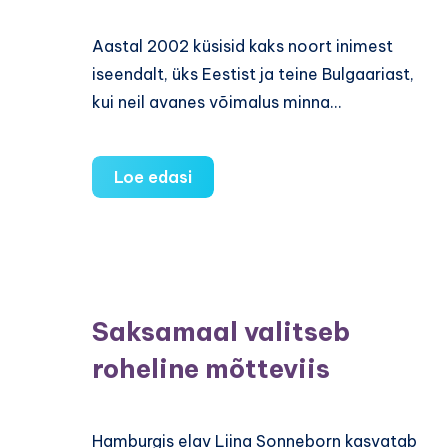
Aastal 2002 küsisid kaks noort inimest
iseendalt, üks Eestist ja teine Bulgaariast,
kui neil avanes võimalus minna…
Eesti
Loe edasi
ja
Bulgaaria
perekond
sai
alguse
Saksamaal valitseb
Ameerika
roheline mõtteviis
hamburgerirestoranis
Hamburgis elav Liina Sonneborn kasvatab