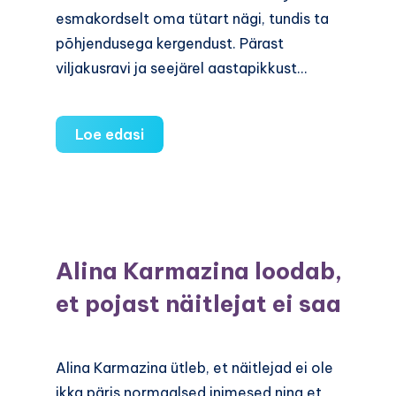
esmakordselt oma tütart nägi, tundis ta
põhjendusega kergendust. Pärast
viljakusravi ja seejärel aastapikkust…
Hiinast
Loe edasi
lapsendamise
lugu
Alina Karmazina loodab,
et pojast näitlejat ei saa
Alina Karmazina ütleb, et näitlejad ei ole
ikka päris normaalsed inimesed ning et