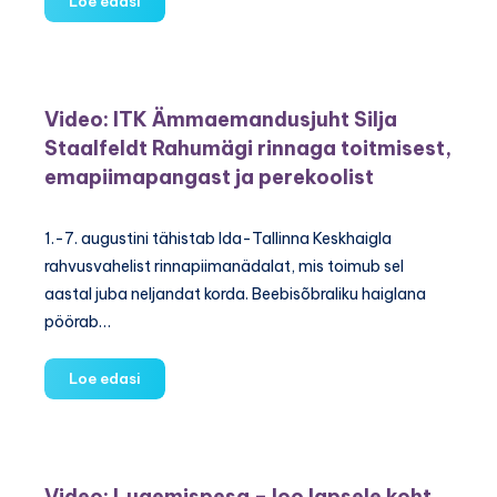
Loe edasi
ITK
Imetamise
nõustamise
keskuse
Video: ITK Ämmaemandusjuht Silja
juht
Staalfeldt Rahumägi rinnaga toitmisest,
Ada
emapiimapangast ja perekoolist
Vahtrik
beebisõbralikust
haiglast
1.-7. augustini tähistab Ida-Tallinna Keskhaigla
ja
rahvusvahelist rinnapiimanädalat, mis toimub sel
imetamisnõustamisest
aastal juba neljandat korda. Beebisõbraliku haiglana
pöörab…
Video:
Loe edasi
ITK
Ämmaemandusjuht
Silja
Staalfeldt
Video: Lugemispesa – loo lapsele koht,