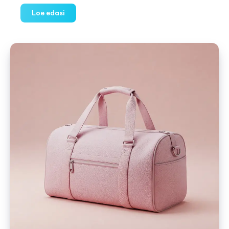
Video:
Loe edasi
Lisatoiduga
alustamine