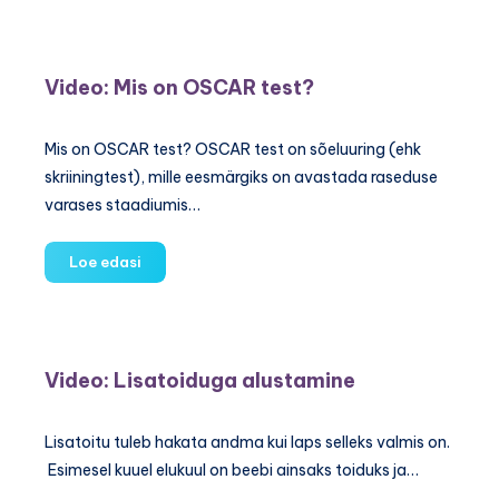
Panorama
test
Video: Mis on OSCAR test?
Mis on OSCAR test? OSCAR test on sõeluuring (ehk
skriiningtest), mille eesmärgiks on avastada raseduse
varases staadiumis…
Video:
Loe edasi
Mis
on
OSCAR
test?
Video: Lisatoiduga alustamine
Lisatoitu tuleb hakata andma kui laps selleks valmis on.
Esimesel kuuel elukuul on beebi ainsaks toiduks ja…