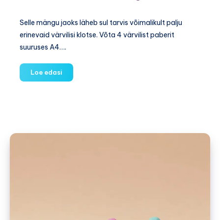
Selle mängu jaoks läheb sul tarvis võimalikult palju
erinevaid värvilisi klotse. Võta 4 värvilist paberit
suuruses A4….
Värvide
Loe edasi
sorteerimise
mäng