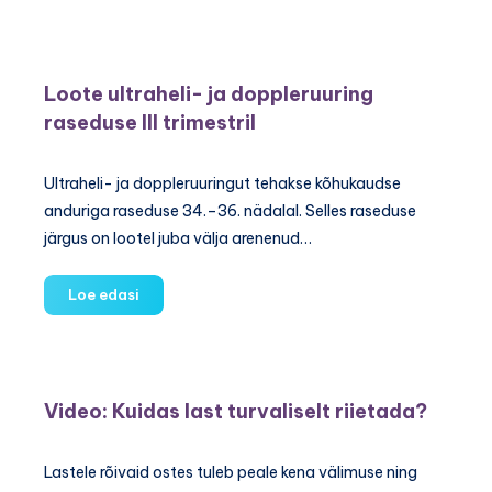
voolimismassist
Loote ultraheli- ja doppleruuring
raseduse III trimestril
Ultraheli- ja doppleruuringut tehakse kõhukaudse
anduriga raseduse 34.–36. nädalal. Selles raseduse
järgus on lootel juba välja arenenud…
Loote
Loe edasi
ultraheli-
ja
doppleruuring
raseduse
Video: Kuidas last turvaliselt riietada?
III
trimestril
Lastele rõivaid ostes tuleb peale kena välimuse ning