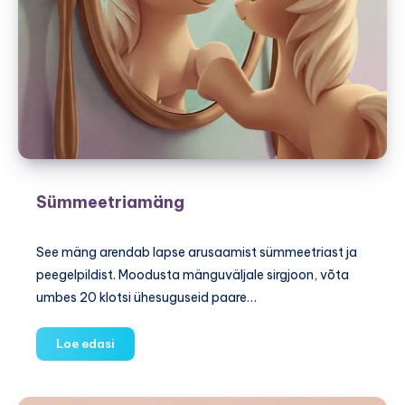
Sümmeetriamäng
See mäng arendab lapse arusaamist sümmeetriast ja
peegelpildist. Moodusta mänguväljale sirgjoon, võta
umbes 20 klotsi ühesuguseid paare…
Sümmeetriamäng
Loe edasi