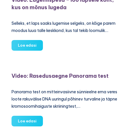
Rahumägi
kus on mõnus lugeda
rinnaga
toitmisest,
emapiimapangast
Selleks, et laps saaks lugemise selgeks, on kõige parem
ja
moodus luua talle keskkond, kus tal tekib loomulik…
perekoolist
Video:
Loe edasi
Lugemispesa
–
loo
lapsele
Video: Rasedusaegne Panorama test
koht,
kus
on
Panorama test on mitteinvasiivne sünnieelne ema veres
mõnus
loote rakuvälise DNA uuringul põhinev turvaline ja täpne
lugeda
kromosoomihaiguste skriiningtest,…
Video:
Loe edasi
Rasedusaegne