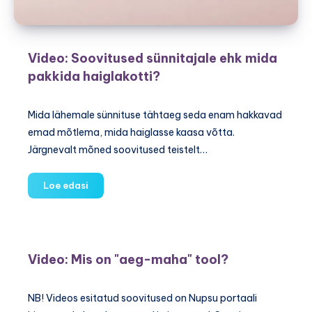
Video: Soovitused sünnitajale ehk mida
pakkida haiglakotti?
Mida lähemale sünnituse tähtaeg seda enam hakkavad
emad mõtlema, mida haiglasse kaasa võtta.
Järgnevalt mõned soovitused teistelt…
Video:
Loe edasi
Soovitused
sünnitajale
ehk
mida
Video: Mis on "aeg-maha" tool?
pakkida
haiglakotti?
NB! Videos esitatud soovitused on Nupsu portaali