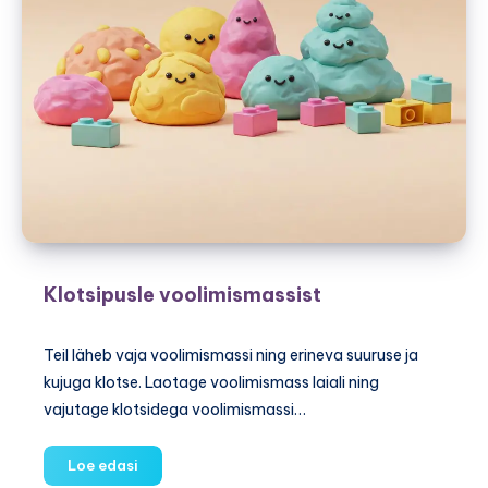
Klotsipusle voolimismassist
Teil läheb vaja voolimismassi ning erineva suuruse ja
kujuga klotse. Laotage voolimismass laiali ning
vajutage klotsidega voolimismassi…
Klotsipusle
Loe edasi