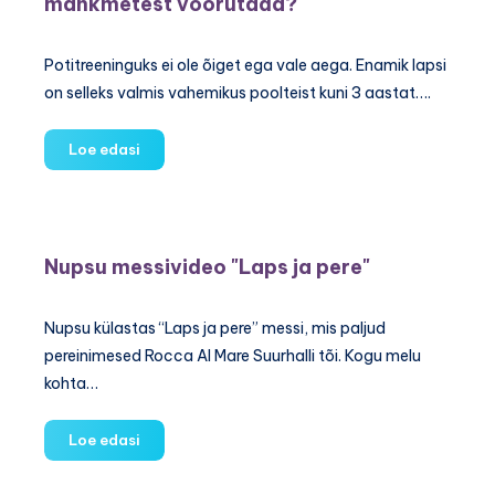
mähkmetest võõrutada?
Potitreeninguks ei ole õiget ega vale aega. Enamik lapsi
on selleks valmis vahemikus poolteist kuni 3 aastat….
Video:
Loe edasi
Potitreeningu
nipid
–
kuidas
Nupsu messivideo "Laps ja pere"
last
mähkmetest
võõrutada?
Nupsu külastas “Laps ja pere” messi, mis paljud
pereinimesed Rocca Al Mare Suurhalli tõi. Kogu melu
kohta…
Nupsu
Loe edasi
messivideo
"Laps