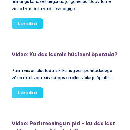
hinnangu kohaselt aegunud ja iganenud. Soovitame
videot vaadata vaid eesmärgiga…
Video:
Loe edasi
Mis
on
"aeg-
maha"
Video: Kuidas lastele hügieeni õpetada?
tool?
Parim viis on alustada isikliku hügieeni põhitõdedega
võimalikult vara, siis kui laps on alles väike ja õpialtis….
Video:
Loe edasi
Kuidas
lastele
hügieeni
õpetada?
Video: Potitreeningu nipid – kuidas last