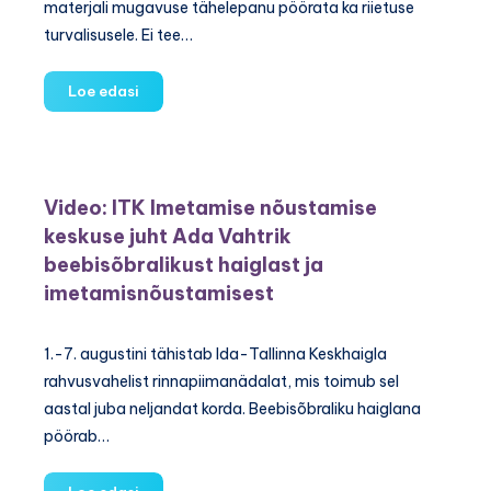
materjali mugavuse tähelepanu pöörata ka riietuse
turvalisusele. Ei tee…
Video:
Loe edasi
Kuidas
last
turvaliselt
riietada?
Video: ITK Imetamise nõustamise
keskuse juht Ada Vahtrik
beebisõbralikust haiglast ja
imetamisnõustamisest
1.-7. augustini tähistab Ida-Tallinna Keskhaigla
rahvusvahelist rinnapiimanädalat, mis toimub sel
aastal juba neljandat korda. Beebisõbraliku haiglana
pöörab…
Video: