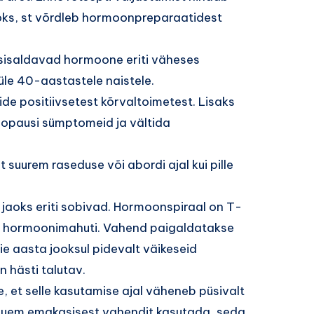
jaoks, st võrdleb hormoonpreparaatidest
 sisaldavad hormoone eriti väheses
 üle 40-aastastele naistele.
de positiivsetest kõrvaltoimetest. Lisaks
nopausi sümptomeid ja vältida
t suurem raseduse või abordi ajal kui pille
jaoks eriti sobivad. Hormoonspiraal on T-
on hormoonimahuti. Vahend paigaldatakse
e aasta jooksul pidevalt väikeseid
 hästi talutav.
e, et selle kasutamise ajal väheneb püsivalt
auem emakasisest vahendit kasutada, seda