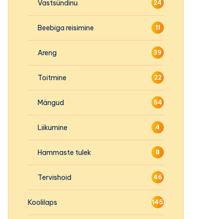
Vastsündinu
24
Beebiga reisimine
11
Areng
39
Toitmine
22
Mängud
54
Liikumine
4
Hammaste tulek
8
Tervishoid
46
Koolilaps
145