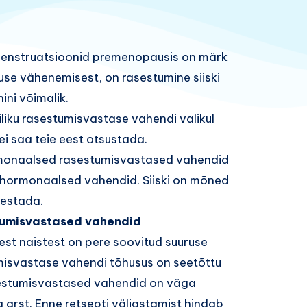
menstruatsioonid premenopausis on märk
use vähenemisest, on rasestumine siiski
ini võimalik.
iliku rasestumisvastase vahendi valikul
a ei saa teie eest otsustada.
rmonaalsed rasestumisvastased vahendid
ehormonaalsed vahendid. Siiski on mõned
vestada.
umisvastased vahendid
st naistest on pere soovitud suuruse
misvastase vahendi tõhusus on seetõttu
sestumisvastased vahendid on väga
a arst. Enne retsepti väljastamist hindab