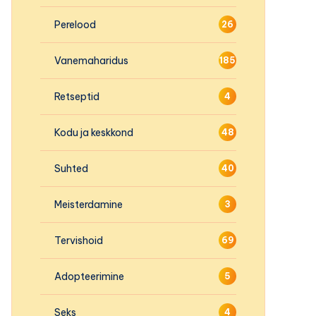
Perelood
26
Vanemaharidus
185
Retseptid
4
Kodu ja keskkond
48
Suhted
40
Meisterdamine
3
Tervishoid
69
Adopteerimine
5
Seks
4