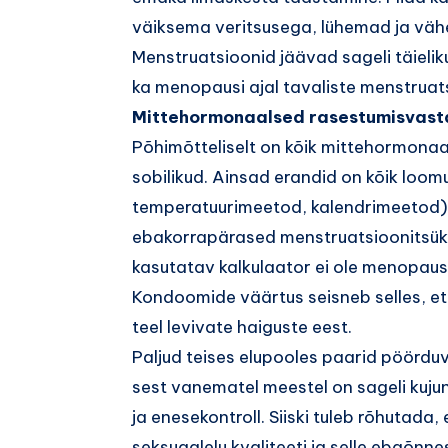
väiksema veritsusega, lühemad ja väh
Menstruatsioonid jäävad sageli täielik
ka menopausi ajal tavaliste menstruats
Mittehormonaalsed rasestumisvast
Põhimõtteliselt on kõik mittehormona
sobilikud. Ainsad erandid on kõik loom
temperatuurimeetod, kalendrimeetod),
ebakorrapärased menstruatsioonitsükl
kasutatav kalkulaator ei ole menopausis
Kondoomide väärtus seisneb selles, et 
teel levivate haiguste eest.
Paljud teises elupooles paarid pöördu
sest vanematel meestel on sageli kuju
ja enesekontroll. Siiski tuleb rõhutada
seksuaalelu kvaliteeti ja selle ebaõnn