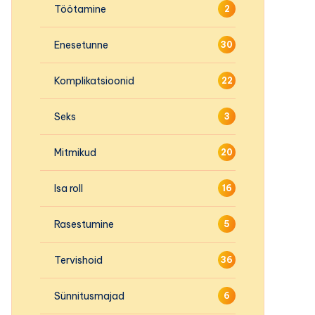
Töötamine
2
Enesetunne
30
Komplikatsioonid
22
Seks
3
Mitmikud
20
Isa roll
16
Rasestumine
5
Tervishoid
36
Sünnitusmajad
6