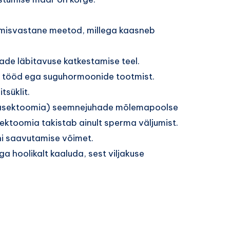
tumisvastane meetod, millega kaasneb
ade läbitavuse katkestamise teel.
de tööd ega suguhormoonide tootmist.
tsüklit.
k vasektoomia) seemnejuhade mõlemapoolse
sektoomia takistab ainult sperma väljumist.
ni saavutamise võimet.
äga hoolikalt kaaluda, sest viljakuse