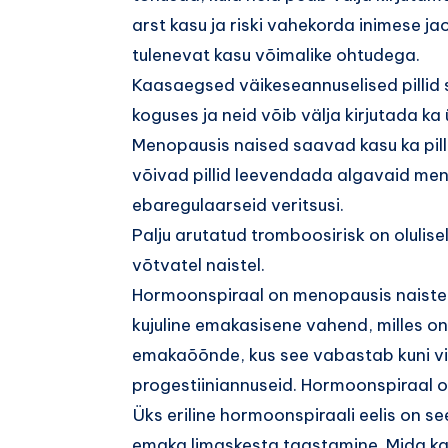
arst kasu ja riski vahekorda inimese 
tulenevat kasu võimalike ohtudega.
Kaasaegsed väikeseannuselised pillid
koguses ja neid võib välja kirjutada ka
Menopausis naised saavad kasu ka pilli
võivad pillid leevendada algavaid me
ebaregulaarseid veritsusi.
Palju arutatud tromboosirisk on olulisel
võtvatel naistel.
Hormoonspiraal on menopausis naiste 
kujuline emakasisene vahend, milles 
emakaõõnde, kus see vabastab kuni vii
progestiiniannuseid. Hormoonspiraal on
Üks eriline hormoonspiraali eelis on se
emaka limaskesta taastamine. Mida k