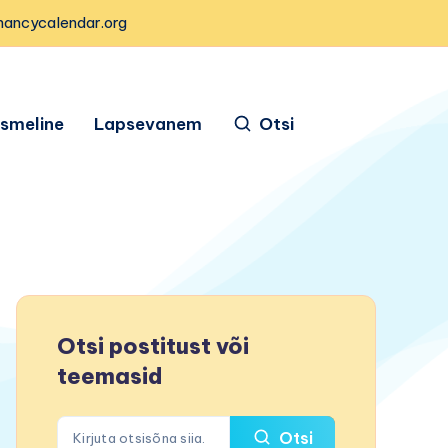
nancycalendar.org
ismeline
Lapsevanem
Otsi
Otsi postitust või
teemasid
Otsi