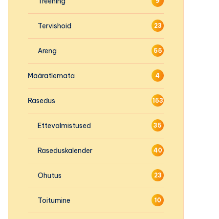
Treening
9
Tervishoid
23
Areng
55
Määratlemata
4
Rasedus
153
Ettevalmistused
35
Raseduskalender
40
Ohutus
23
Toitumine
10