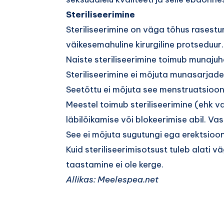
Steriliseerimine
Steriliseerimine on väga tõhus rases
väikesemahuline kirurgiline protseduur.
Naiste steriliseerimine toimub munajuh
Steriliseerimine ei mõjuta munasarja
Seetõttu ei mõjuta see menstruatsiooni
Meestel toimub steriliseerimine (eh
läbilõikamise või blokeerimise abil. Va
See ei mõjuta sugutungi ega erektsioo
Kuid steriliseerimisotsust tuleb alati v
taastamine ei ole kerge.
Allikas: Meelespea.net