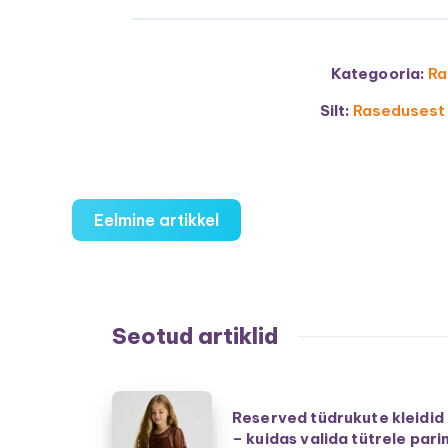
Kategooria:
Ra
Silt:
Rasedusest
Eelmine artikkel
Seotud artiklid
Reserved
Reserved tüdrukute kleidid
tüdrukute
– kuidas valida tütrele pari