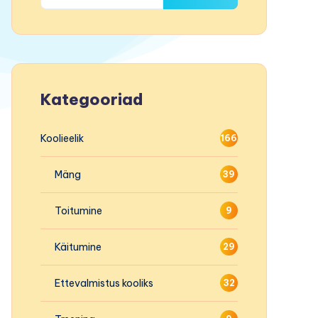
Kategooriad
Koolieelik
166
Mäng
39
Toitumine
9
Käitumine
29
Ettevalmistus kooliks
32