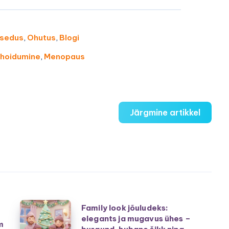
sedus
,
Ohutus
,
Blogi
 hoidumine
,
Menopaus
Järgmine artikkel
Family
Family look jõuludeks:
elegants ja mugavus ühes –
look
m