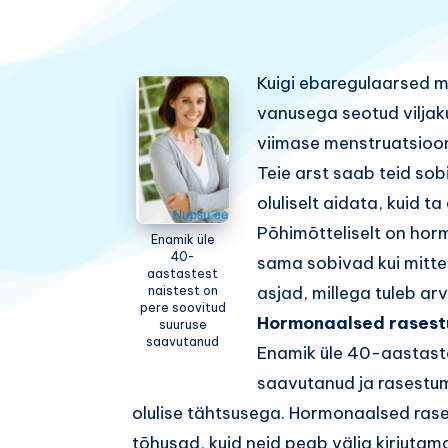
Kuigi ebaregulaarsed 
vanusega seotud viljak
viimase menstruatsioon
Teie arst saab teid sob
oluliselt aidata, kuid t
Põhimõtteliselt on ho
Enamik üle
40-
sama sobivad kui mitt
aastastest
asjad, millega tuleb ar
naistest on
pere soovitud
Hormonaalsed rasest
suuruse
saavutanud
Enamik üle 40-aastaste
saavutanud ja rasestu
olulise tähtsusega. Hormonaalsed ra
tõhusad, kuid neid peab välja kirjutam