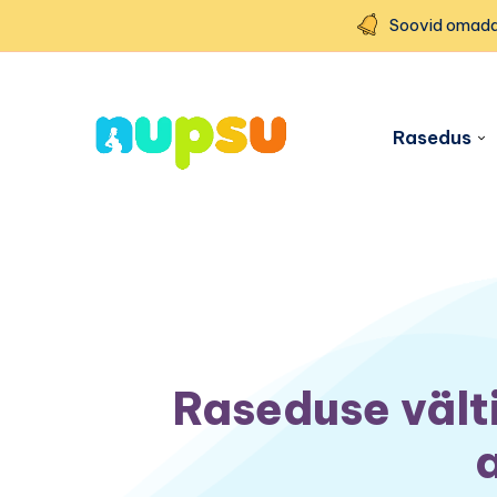
Soovid omada
Rasedus
Raseduse vält
a