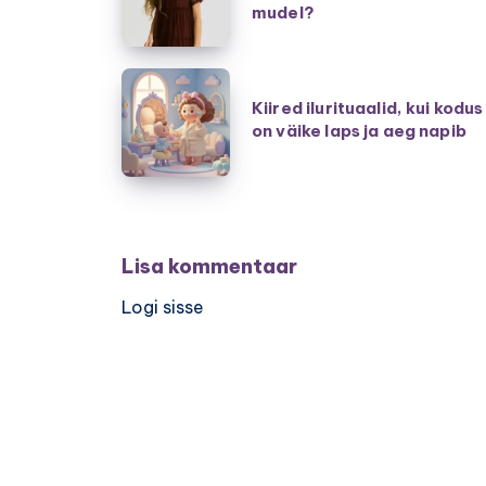
kleidid
mudel?
–
kuidas
Kiired
valida
Kiired ilurituaalid, kui kodus
ilurituaalid,
on väike laps ja aeg napib
tütrele
kui
parim
kodus
mudel?
on
väike
laps
Lisa kommentaar
ja
Logi sisse
aeg
napib