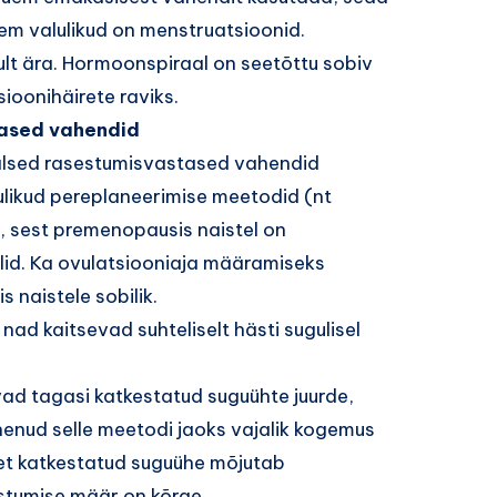
em valulikud on menstruatsioonid.
ult ära. Hormoonspiraal on seetõttu sobiv
ioonihäirete raviks.
ased vahendid
alsed rasestumisvastased vahendid
ulikud pereplaneerimise meetodid (nt
 sest premenopausis naistel on
id. Ka ovulatsiooniaja määramiseks
 naistele sobilik.
nad kaitsevad suhteliselt hästi sugulisel
vad tagasi katkestatud suguühte juurde,
nenud selle meetodi jaoks vajalik kogemus
, et katkestatud suguühe mõjutab
estumise määr on kõrge.