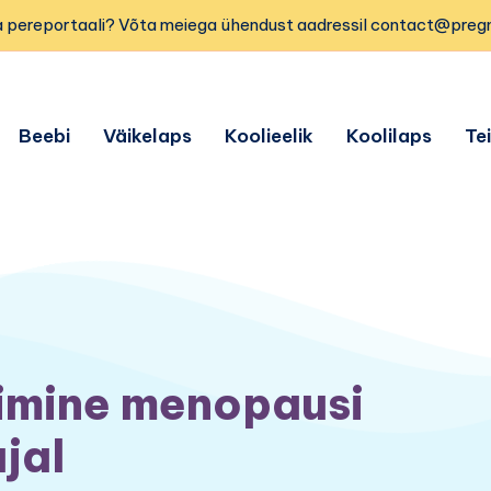
 pereportaali? Võta meiega ühendust aadressil contact@preg
Beebi
Väikelaps
Koolieelik
Koolilaps
Te
imine menopausi
jal