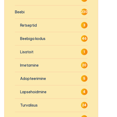
Beebi
230
Retseptid
3
Beebiga kodus
46
Lisatoit
1
Imetamine
20
Adopteerimine
5
Lapsehoidmine
4
Turvalisus
24