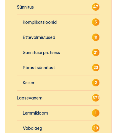
Sünnitus
47
Komplikatsioonid
5
Ettevalmistused
11
Sünnituse protsess
21
Pärast sünnitust
23
Keiser
2
Lapsevanem
371
Lemmikloom
1
Vaba aeg
39