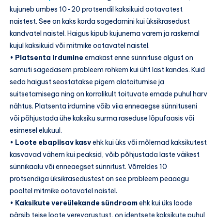
kujuneb umbes 10-20 protsendil kaksikuid ootavatest
naistest. See on kaks korda sagedamini kui üksikrasedust
kandvatel naistel. Haigus kipub kujunema varem ja raskemal
kujul kaksikuid või mitmike ootavatel naistel.
•
Platsenta irdumine
emakast enne sünnituse algust on
samuti sagedasem probleem rohkem kui üht last kandes. Kuid
seda haigust seostatakse pigem alatoitumise ja
suitsetamisega ning on korralikult toituvate emade puhul harv
nähtus. Platsenta irdumine võib viia enneaegse sünnituseni
või põhjustada ühe kaksiku surma raseduse lõpufaasis või
esimesel elukuul.
•
Loote ebapiisav kasv
ehk kui üks või mõlemad kaksikutest
kasvavad vähem kui peaksid, võib põhjustada laste väikest
sünnikaalu või enneaegset sünnitust. Võrreldes 10
protsendiga üksikrasedustest on see probleem peaaegu
pooltel mitmike ootavatel naistel.
•
Kaksikute vereülekande sündroom
ehk kui üks loode
pärsib teise loote verevarustust, on identsete kaksikute puhul