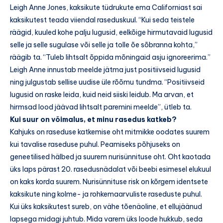
Leigh Anne Jones, kaksikute tüdrukute ema Californiast sai
kaksikutest teada viiendal raseduskuul. “Kui seda teistele
räägid, kuuled kohe palju lugusid, eelkõige hirmutavaid lugusid
selle ja selle sugulase või selle ja tolle õe sõbranna kohta,”
räägib ta. “Tuleb lihtsalt õppida mõningaid asju ignoreerima.”
Leigh Anne innustab meelde jätma just positiivseid lugusid
ning julgustab sellise uudise üle rõõmu tundma. “Positiivseid
lugusid on raske leida, kuid neid siiski leidub. Ma arvan, et
hirmsad lood jäävad lihtsalt paremini meelde”, ütleb ta.
Kui suur on võimalus, et minu rasedus katkeb?
Kahjuks on raseduse katkemise oht mitmikke oodates suurem
kui tavalise raseduse puhul. Peamiseks põhjuseks on
geneetilised hälbed ja suurem nurisünnituse oht. Oht kaotada
üks laps pärast 20. rasedusnädalat või beebi esimesel elukuul
on kaks korda suurem. Nurisünnituse risk on kõrgem identsete
kaksikute ning kolme- ja rohkemaarvuliste raseduste puhul.
Kui üks kaksikutest sureb, on vähe tõenäoline, et ellujäänud
lapsega midagi juhtub. Mida varem üks loode hukkub, seda