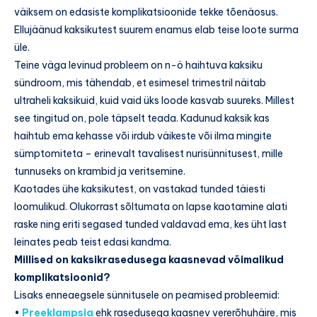
väiksem on edasiste komplikatsioonide tekke tõenäosus.
Ellujäänud kaksikutest suurem enamus elab teise loote surma
üle.
Teine väga levinud probleem on n-ö haihtuva kaksiku
sündroom, mis tähendab, et esimesel trimestril näitab
ultraheli kaksikuid, kuid vaid üks loode kasvab suureks. Millest
see tingitud on, pole täpselt teada. Kadunud kaksik kas
haihtub ema kehasse või irdub väikeste või ilma mingite
sümptomiteta – erinevalt tavalisest nurisünnitusest, mille
tunnuseks on krambid ja veritsemine.
Kaotades ühe kaksikutest, on vastakad tunded täiesti
loomulikud. Olukorrast sõltumata on lapse kaotamine alati
raske ning eriti segased tunded valdavad ema, kes üht last
leinates peab teist edasi kandma.
Millised on kaksikrasedusega kaasnevad võimalikud
komplikatsioonid?
Lisaks enneaegsele sünnitusele on peamised probleemid:
•
Preeklampsia
ehk rasedusega kaasnev vererõhuhäire, mis