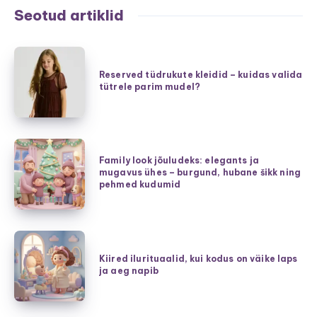
Seotud artiklid
Reserved
tüdrukute
Reserved tüdrukute kleidid – kuidas valida
tütrele parim mudel?
kleidid
–
kuidas
valida
Family
tütrele
Family look jõuludeks: elegants ja
look
mugavus ühes – burgund, hubane šikk ning
parim
jõuludeks:
pehmed kudumid
mudel?
elegants
ja
mugavus
Kiired
ühes
ilurituaalid,
Kiired ilurituaalid, kui kodus on väike laps
–
ja aeg napib
kui
burgund,
kodus
hubane
on