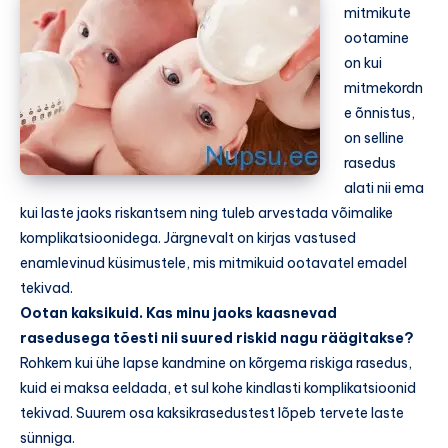
mitmikute
ootamine
on kui
mitmekordn
e õnnistus,
on selline
rasedus
alati nii ema
kui laste jaoks riskantsem ning tuleb arvestada võimalike
komplikatsioonidega. Järgnevalt on kirjas vastused
enamlevinud küsimustele, mis mitmikuid ootavatel emadel
tekivad.
Ootan kaksikuid. Kas minu jaoks kaasnevad
rasedusega tõesti nii suured riskid nagu räägitakse?
Rohkem kui ühe lapse kandmine on kõrgema riskiga rasedus,
kuid ei maksa eeldada, et sul kohe kindlasti komplikatsioonid
tekivad. Suurem osa kaksikrasedustest lõpeb tervete laste
sünniga.