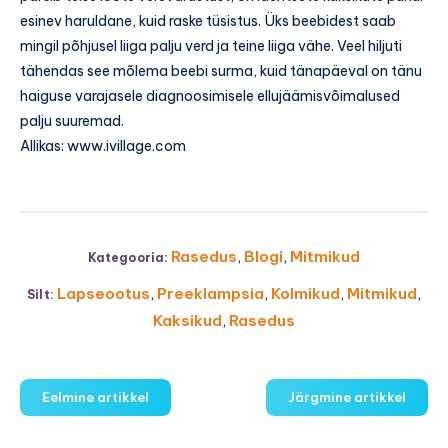
esinev haruldane, kuid raske tüsistus. Üks beebidest saab
mingil põhjusel liiga palju verd ja teine liiga vähe. Veel hiljuti
tähendas see mõlema beebi surma, kuid tänapäeval on tänu
haiguse varajasele diagnoosimisele ellujäämisvõimalused
palju suuremad.
Allikas: www.ivillage.com
Rasedus
,
Blogi
,
Mitmikud
Kategooria:
Lapseootus
,
Preeklampsia
,
Kolmikud
,
Mitmikud
,
Silt:
Kaksikud
,
Rasedus
Eelmine artikkel
Järgmine artikkel