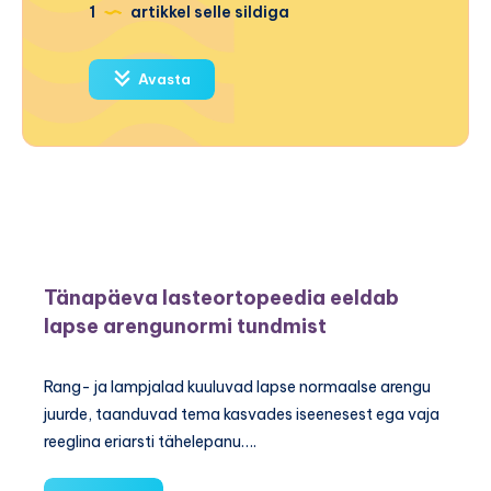
1
artikkel selle sildiga
Avasta
Tänapäeva lasteortopeedia eeldab
lapse arengunormi tundmist
Rang- ja lampjalad kuuluvad lapse normaalse arengu
juurde, taanduvad tema kasvades iseenesest ega vaja
reeglina eriarsti tähelepanu….