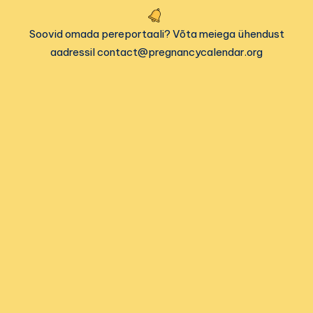
Soovid omada pereportaali? Võta meiega ühendust
aadressil contact@pregnancycalendar.org