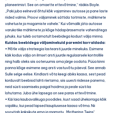
planeerimist. See on omaette ettevõtmine,“ rääkis Boyle.
„Paki juba eelneval õhtul kõik vajaminev autosse ja pane laste
riided valmis. Proovi väljaminek sättida toitmiste, mähkmete
vahetuste ja magamiste vahele.“ Kui võimalik jäta autosse
varukotike mähkmete ja kõige hädapärasemate vahenditega
juhuks, kui tuleb ootamatult beebidega kodust välja minna.
Kuidas beebidega väljaminekuid paremini korraldada:
• Mõtle välja strateegia lastearsti juurde minekuks. Esimene
käik kodus välja on ilmset arsti juurde regulaarsele kontrollile
ning halb oleks siis ooteruumis oma järge oodata. Püüa kinni
panna kõige esimene aeg arsti vastuvõtu päeval. See annab
Sulle selge eelise. Kindlasti võta keegi abiks kaasa, sest pead
korduvalt beebisid lahti riietama, siis uuesti riidesse panema,
neid süsti saamiseks paigal hoidma ja peale süsti ka
lohutama. Juba ühe lapsega on see paras ettevõtmine.
• Käi laia kaubavalikuga poodides, kust saad ühekorraga kõik
vajaliku, kui pead lapsed kauplusesse kaasa võtma. Nii
soovitab kaksikute ema ja raamatu „Mothering Twins“