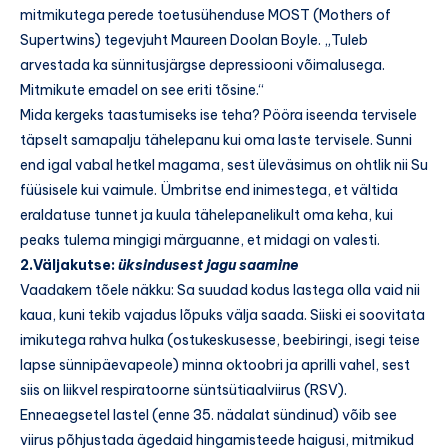
mitmikutega perede toetusühenduse MOST (Mothers of
Supertwins) tegevjuht Maureen Doolan Boyle. „Tuleb
arvestada ka sünnitusjärgse depressiooni võimalusega.
Mitmikute emadel on see eriti tõsine.“
Mida kergeks taastumiseks ise teha? Pööra iseenda tervisele
täpselt samapalju tähelepanu kui oma laste tervisele. Sunni
end igal vabal hetkel magama, sest üleväsimus on ohtlik nii Su
füüsisele kui vaimule. Ümbritse end inimestega, et vältida
eraldatuse tunnet ja kuula tähelepanelikult oma keha, kui
peaks tulema mingigi märguanne, et midagi on valesti.
2.Väljakutse:
üksindusest jagu saamine
Vaadakem tõele näkku: Sa suudad kodus lastega olla vaid nii
kaua, kuni tekib vajadus lõpuks välja saada. Siiski ei soovitata
imikutega rahva hulka (ostukeskusesse, beebiringi, isegi teise
lapse sünnipäevapeole) minna oktoobri ja aprilli vahel, sest
siis on liikvel respiratoorne süntsütiaalviirus (RSV).
Enneaegsetel lastel (enne 35. nädalat sündinud) võib see
viirus põhjustada ägedaid hingamisteede haigusi, mitmikud