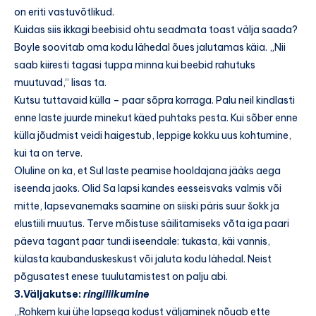
on eriti vastuvõtlikud.
Kuidas siis ikkagi beebisid ohtu seadmata toast välja saada?
Boyle soovitab oma kodu lähedal õues jalutamas käia. „Nii
saab kiiresti tagasi tuppa minna kui beebid rahutuks
muutuvad,“ lisas ta.
Kutsu tuttavaid külla – paar sõpra korraga. Palu neil kindlasti
enne laste juurde minekut käed puhtaks pesta. Kui sõber enne
külla jõudmist veidi haigestub, leppige kokku uus kohtumine,
kui ta on terve.
Oluline on ka, et Sul laste peamise hooldajana jääks aega
iseenda jaoks. Olid Sa lapsi kandes eesseisvaks valmis või
mitte, lapsevanemaks saamine on siiski päris suur šokk ja
elustiili muutus. Terve mõistuse säilitamiseks võta iga paari
päeva tagant paar tundi iseendale: tukasta, käi vannis,
külasta kaubanduskeskust või jaluta kodu lähedal. Neist
põgusatest enese tuulutamistest on palju abi.
3.Väljakutse:
ringiliikumine
„Rohkem kui ühe lapsega kodust väljaminek nõuab ette