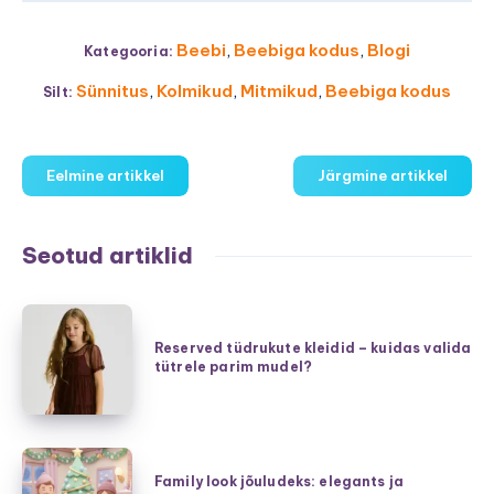
Beebi
,
Beebiga kodus
,
Blogi
Kategooria:
Sünnitus
,
Kolmikud
,
Mitmikud
,
Beebiga kodus
Silt:
Eelmine artikkel
Järgmine artikkel
Seotud artiklid
Reserved
tüdrukute
Reserved tüdrukute kleidid – kuidas valida
tütrele parim mudel?
kleidid
–
kuidas
valida
Family
tütrele
Family look jõuludeks: elegants ja
look