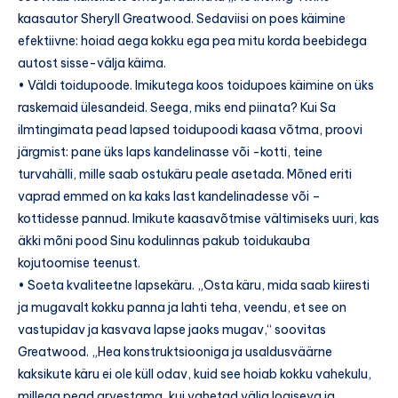
kaasautor Sheryll Greatwood. Sedaviisi on poes käimine
efektiivne: hoiad aega kokku ega pea mitu korda beebidega
autost sisse-välja käima.
• Väldi toidupoode. Imikutega koos toidupoes käimine on üks
raskemaid ülesandeid. Seega, miks end piinata? Kui Sa
ilmtingimata pead lapsed toidupoodi kaasa võtma, proovi
järgmist: pane üks laps kandelinasse või -kotti, teine
turvahälli, mille saab ostukäru peale asetada. Mõned eriti
vaprad emmed on ka kaks last kandelinadesse või –
kottidesse pannud. Imikute kaasavõtmise vältimiseks uuri, kas
äkki mõni pood Sinu kodulinnas pakub toidukauba
kojutoomise teenust.
• Soeta kvaliteetne lapsekäru. „Osta käru, mida saab kiiresti
ja mugavalt kokku panna ja lahti teha, veendu, et see on
vastupidav ja kasvava lapse jaoks mugav,“ soovitas
Greatwood. „Hea konstruktsiooniga ja usaldusväärne
kaksikute käru ei ole küll odav, kuid see hoiab kokku vahekulu,
millega pead arvestama, kui vahetad välja logiseva ja