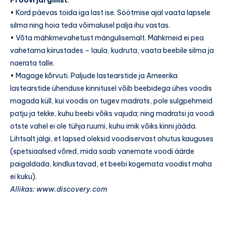
• Kord päevas toida iga last ise. Söötmise ajal vaata lapsele
silma ning hoia teda võimalusel palja ihu vastas.
• Võta mähkmevahetust mängulisemalt. Mähkmeid ei pea
vahetama kiirustades – laula, kudruta, vaata beebile silma ja
naerata talle.
• Magage kõrvuti. Paljude lastearstide ja Ameerika
lastearstide ühenduse kinnitusel võib beebidega ühes voodis
magada küll, kui voodis on tugev madrats, pole sulgpehmeid
patju ja tekke, kuhu beebi võiks vajuda; ning madratsi ja voodi
otste vahel ei ole tühja ruumi, kuhu imik võiks kinni jääda.
Lihtsalt jälgi, et lapsed oleksid voodiservast ohutus kauguses
(spetsiaalsed võred, mida saab vanemate voodi äärde
paigaldada, kindlustavad, et beebi kogemata voodist maha
ei kuku).
Allikas: www.discovery.com