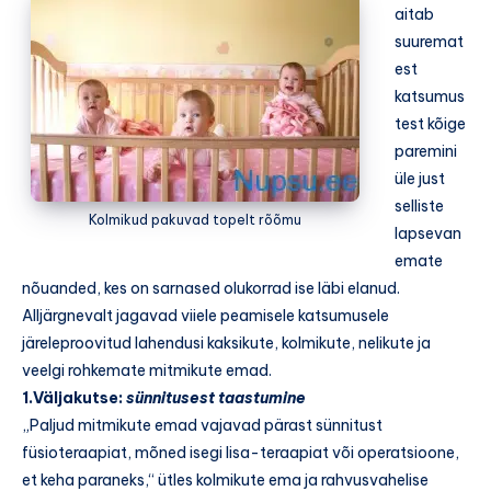
aitab
suuremat
est
katsumus
test kõige
paremini
üle just
selliste
Kolmikud pakuvad topelt rõõmu
lapsevan
emate
nõuanded, kes on sarnased olukorrad ise läbi elanud.
Alljärgnevalt jagavad viiele peamisele katsumusele
järeleproovitud lahendusi kaksikute, kolmikute, nelikute ja
veelgi rohkemate mitmikute emad.
1.Väljakutse:
sünnitusest taastumine
„Paljud mitmikute emad vajavad pärast sünnitust
füsioteraapiat, mõned isegi lisa-teraapiat või operatsioone,
et keha paraneks,“ ütles kolmikute ema ja rahvusvahelise