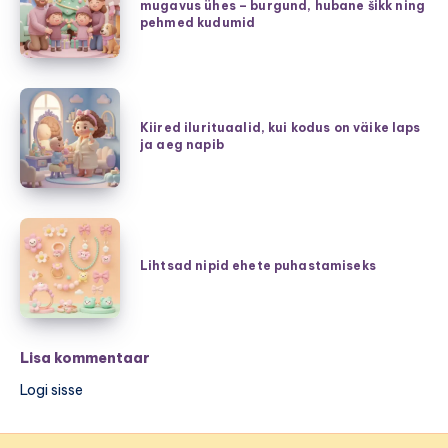
mugavus ühes – burgund, hubane šikk ning
parim
jõuludeks:
pehmed kudumid
mudel?
elegants
ja
mugavus
Kiired
ühes
ilurituaalid,
Kiired ilurituaalid, kui kodus on väike laps
–
ja aeg napib
kui
burgund,
kodus
hubane
on
šikk
väike
Lihtsad
ning
laps
nipid
Lihtsad nipid ehete puhastamiseks
pehmed
ja
ehete
kudumid
aeg
puhastamiseks
napib
Lisa kommentaar
Logi sisse