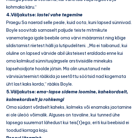
kohmaka käru.“
4.Väljakutse:
lastel vahe tegemine
Praegu Sa naerad selle peale, kuid oota, kuni lapsed sünnivad.
Boyle soovitab sarnaselt paljude teiste mitmikute
vanematega igale beebile oma värvi määramist ning kõige
sildistamist riietest hälli ja lutipudeliteni. „Ma ei taibanud, kui
oluline on lapsed värvide abil üksteisest eraldada enne kui
oma kolmikud sünnitusjärgsele arstivisiidile minekuks
lapsehoidjate hoolde jätsin. Ma olin unustanud neile
värvisüsteemist rääkida ja seetõttu söötsid nad kogemata
üht last kaks korda,“ rääkis Boyle.
5.Väljakutse:
ema-lapse sideme loomine, kahekordselt,
kolmekordselt ja rohkemgi
Oma südant võrdselt kaheks, kolmeks või enamaks jaotamine
ei ole üleöö võimalik. Alguses on tavaline, kui tunned ühe
lapsega suuremat lähedust kui teis(t)ega, eriti kui beebisid ei
toodud korraga koju.
Proovi järgmist
: