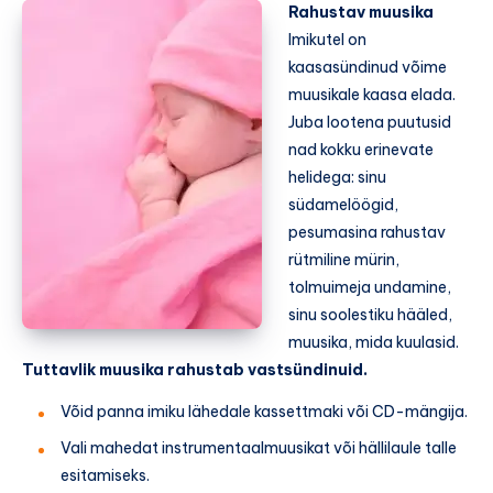
Rahustav muusika
Imikutel on
kaasasündinud võime
muusikale kaasa elada.
Juba lootena puutusid
nad kokku erinevate
helidega: sinu
südamelöögid,
pesumasina rahustav
rütmiline mürin,
tolmuimeja undamine,
sinu soolestiku hääled,
muusika, mida kuulasid.
Tuttavlik muusika rahustab vastsündinuid.
Võid panna imiku lähedale kassettmaki või CD-mängija.
Vali mahedat instrumentaalmuusikat või hällilaule talle
esitamiseks.