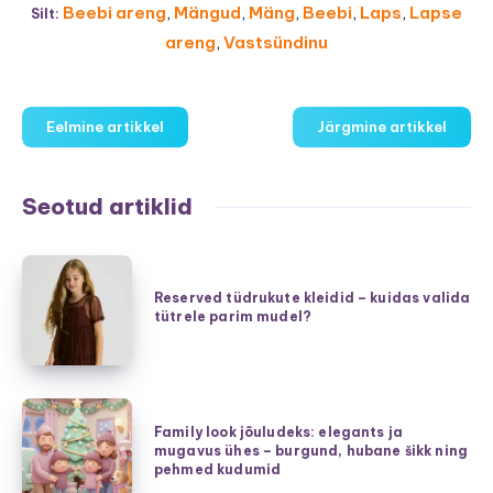
Beebi areng
,
Mängud
,
Mäng
,
Beebi
,
Laps
,
Lapse
Silt:
areng
,
Vastsündinu
Eelmine artikkel
Järgmine artikkel
Seotud artiklid
Reserved
tüdrukute
Reserved tüdrukute kleidid – kuidas valida
tütrele parim mudel?
kleidid
–
kuidas
valida
Family
tütrele
Family look jõuludeks: elegants ja
look
mugavus ühes – burgund, hubane šikk ning
parim
jõuludeks:
pehmed kudumid
mudel?
elegants