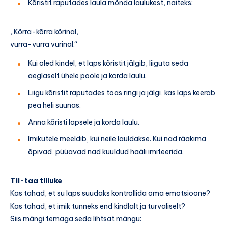
Kõristit raputades laula mõnda laulukest, näiteks:
„Kõrra-kõrra kõrinal,
vurra-vurra vurinal.“
Kui oled kindel, et laps kõristit jälgib, liiguta seda
aeglaselt ühele poole ja korda laulu.
Liigu kõristit raputades toas ringi ja jälgi, kas laps keerab
pea heli suunas.
Anna kõristi lapsele ja korda laulu.
Imikutele meeldib, kui neile lauldakse. Kui nad rääkima
õpivad, püüavad nad kuuldud hääli imiteerida.
Tii-taa tilluke
Kas tahad, et su laps suudaks kontrollida oma emotsioone?
Kas tahad, et imik tunneks end kindlalt ja turvaliselt?
Siis mängi temaga seda lihtsat mängu: