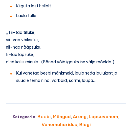
Kiiguta last hellalt
Laula talle
„Tii-taa tilluke,
vii-vaa väikseke,
nii-naa nääpsuke,
lii-laa lapsuke,
oled kallis minule.“ (Sõnad võib igaüks ise välja mõelda!)
Kui vahetad beebi mähkmeid, laula seda laulukest ja
suudle tema nina, varbaid, sõrmi, laupa…
Beebi
,
Mängud
,
Areng
,
Lapsevanem
,
Kategooria:
Vanemaharidus
,
Blogi