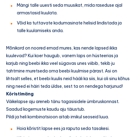
Mängi talle uuesti seda muusikat, mida raseduse ajal
armastasid kuulata.
Võid ka tuttavate kodumasinate helisid lindistada ja
talle kuulamiseks anda.
Mõnikord on noored emad mures, kas nende lapsed ikka
kuulevad? Kui koer haugub, vanem laps on hüsteerias ja
karjub ning beebi ikka veel sügavas unes viibib, tekib ju
tahtmine muretseda oma beebi kuulmise pärast. Asi on
lihtsalt selles, et beebi kuulis neid hääli ka siis, kui oli sinu kõhus
ning need ei häiri teda üldse, sest ta on nendega harjunud!
Kõristimäng
Väikelapse aju areneb tänu tagasisidele ümbruskonnast.
Saadud kogemuste kaudu aju täiustub.
Pildi ja heli kombinatsioon aitab imikul seoseid luua.
Hoia kõristit lapse ees ja raputa seda tasakesi.