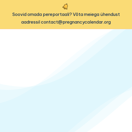
Soovid omada pereportaali? Võta meiega ühendust
aadressil contact@pregnancycalendar.org