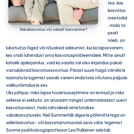
tea, kas
kasvatus
meetodid
, mida ta
Vabakasvatus või vabalt kasvamine?
pealt
näeb, on
lubatud ja õiged või nõuaksid sekkumist, kui ka lapsevanem,
kes otsib lahendust oma kasvatusprobleemidele. Mitte ainult
kohalik ajakirjandus, vaid ka saada val olev kirjandus pakub
vastukäivaid kasvatussoovitusi. Pärast suure hulga värviliste
raamatute lugemist seisab vanem endistviisi nõutuna paljude
valikuvõimaluste ees.
Üks põhjusi, miks lapse hooletussejätmine on levinud ja miks
sellesse ei sekkuta, on arusaam mingist umbmäärasest uuest
kasvatusviisist, mida rahvakeeli nimetatakse
vabakasvatuseks. Neil Summerhilli algsete põhimõtetega on
sellel kasvatus- või kasvatamatusviisil üsna vähe tegemist.
Soome psühholoogiaprofessor Lea Pulkkinen seletab