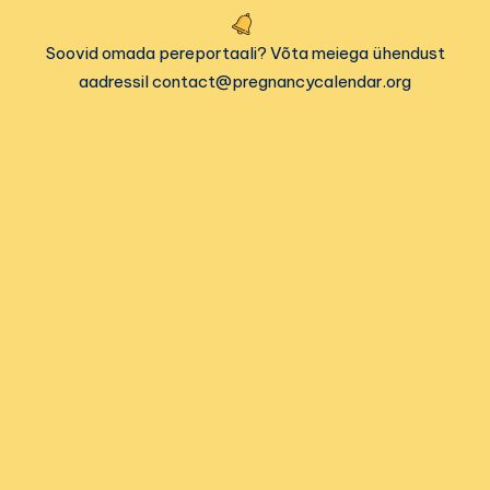
Soovid omada pereportaali? Võta meiega ühendust
aadressil contact@pregnancycalendar.org