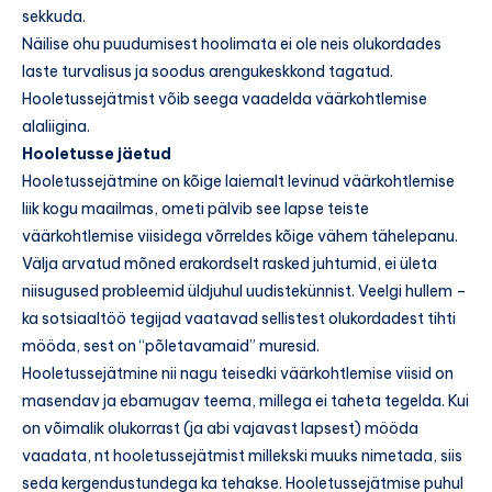
sekkuda.
Näilise ohu puudumisest hoolimata ei ole neis olukordades
laste turvalisus ja soodus arengukeskkond tagatud.
Hooletussejätmist võib seega vaadelda väärkohtlemise
alaliigina.
Hooletusse jäetud
Hooletussejätmine on kõige laiemalt levinud väärkohtlemise
liik kogu maailmas, ometi pälvib see lapse teiste
väärkohtlemise viisidega võrreldes kõige vähem tähelepanu.
Välja arvatud mõned erakordselt rasked juhtumid, ei ületa
niisugused probleemid üldjuhul uudistekünnist. Veelgi hullem –
ka sotsiaaltöö tegijad vaatavad sellistest olukordadest tihti
mööda, sest on “põletavamaid” muresid.
Hooletussejätmine nii nagu teisedki väärkohtlemise viisid on
masendav ja ebamugav teema, millega ei taheta tegelda. Kui
on võimalik olukorrast (ja abi vajavast lapsest) mööda
vaadata, nt hooletussejätmist millekski muuks nimetada, siis
seda kergendustundega ka tehakse. Hooletussejätmise puhul