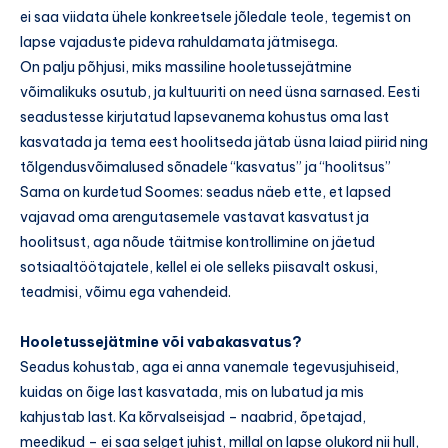
ei saa viidata ühele konkreetsele jõledale teole, tegemist on
lapse vajaduste pideva rahuldamata jätmisega.
On palju põhjusi, miks massiline hooletussejätmine
võimalikuks osutub, ja kultuuriti on need üsna sarnased. Eesti
seadustesse kirjutatud lapsevanema kohustus oma last
kasvatada ja tema eest hoolitseda jätab üsna laiad piirid ning
tõlgendusvõimalused sõnadele “kasvatus” ja “hoolitsus”
Sama on kurdetud Soomes: seadus näeb ette, et lapsed
vajavad oma arengutasemele vastavat kasvatust ja
hoolitsust, aga nõude täitmise kontrollimine on jäetud
sotsiaaltöötajatele, kellel ei ole selleks piisavalt oskusi,
teadmisi, võimu ega vahendeid.
Hooletussejätmine või vabakasvatus?
Seadus kohustab, aga ei anna vanemale tegevusjuhiseid,
kuidas on õige last kasvatada, mis on lubatud ja mis
kahjustab last. Ka kõrvalseisjad – naabrid, õpetajad,
meedikud – ei saa selget juhist, millal on lapse olukord nii hull,