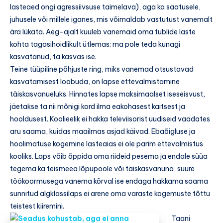
lasteaed ongi agressiivsuse taimelava), aga ka saatusele,
juhusele või millele iganes, mis võimaldab vastutust vanemalt
ära lükata. Aeg-ajalt kuuleb vanemaid oma tublide laste
kohta tagasihoidlikult ütlemas: ma pole teda kunagi
kasvatanud, ta kasvas ise.
Teine tüüpiline põhjuste ring, miks vanemad otsustavad
kasvatamisest loobuda, on lapse ettevalmistamine
täiskasvanueluks. Hinnates lapse maksimaalset iseseisvust,
jäetakse ta nii mõnigi kord ilma eakohasest kaitsest ja
hooldusest. Koolieelik ei hakka televiisorist uudiseid vaadates
aru saama, kuidas maailmas asjad käivad. Ebaõigluse ja
hoolimatuse kogemine lasteaias ei ole parim ettevalmistus
kooliks. Laps võib õppida oma riideid pesema ja endale süüa
tegema ka teismeea lõpupoole või täiskasvanuna, suure
töökoormusega vanema kõrval ise endaga hakkama saama
sunnitud algklassilaps ei arene oma varaste kogemuste tõttu
teistest kiiremini.
Taani