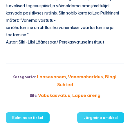
turvalised tegevuspiirid ja võimaldama oma järeltulijal
kasvada positiivses rutiinis. Siin sobib korrata Lea Pulkkineni
mõtet: “Vanema vastutu-
se rõhutamine on ühtlasi ka vanemluse väärtustamine ja
toetamine.”
Autor: Siiri-Liisi Läänesaar/ Perekasvatuse Instituut
Lapsevanem
,
Vanemaharidus
,
Blogi
,
Kategooria:
Suhted
Vabakasvatus
,
Lapse areng
Silt:
Eelmine artikkel
Järgmine artikkel