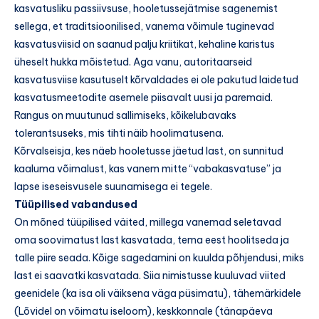
kasvatusliku passiivsuse, hooletussejätmise sagenemist
sellega, et traditsioonilised, vanema võimule tuginevad
kasvatusviisid on saanud palju kriitikat, kehaline karistus
üheselt hukka mõistetud. Aga vanu, autoritaarseid
kasvatusviise kasutuselt kõrvaldades ei ole pakutud laidetud
kasvatusmeetodite asemele piisavalt uusi ja paremaid.
Rangus on muutunud sallimiseks, kõikelubavaks
tolerantsuseks, mis tihti näib hoolimatusena.
Kõrvalseisja, kes näeb hooletusse jäetud last, on sunnitud
kaaluma võimalust, kas vanem mitte “vabakasvatuse” ja
lapse iseseisvusele suunamisega ei tegele.
Tüüpilised vabandused
On mõned tüüpilised väited, millega vanemad seletavad
oma soovimatust last kasvatada, tema eest hoolitseda ja
talle piire seada. Kõige sagedamini on kuulda põhjendusi, miks
last ei saavatki kasvatada. Siia nimistusse kuuluvad viited
geenidele (ka isa oli väiksena väga püsimatu), tähemärkidele
(Lõvidel on võimatu iseloom), keskkonnale (tänapäeva