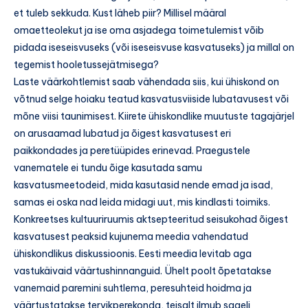
et tuleb sekkuda. Kust läheb piir? Millisel määral
omaetteolekut ja ise oma asjadega toimetulemist võib
pidada iseseisvuseks (või iseseisvuse kasvatuseks) ja millal on
tegemist hooletussejätmisega?
Laste väärkohtlemist saab vähendada siis, kui ühiskond on
võtnud selge hoiaku teatud kasvatusviiside lubatavusest või
mõne viisi taunimisest. Kiirete ühiskondlike muutuste tagajärjel
on arusaamad lubatud ja õigest kasvatusest eri
paikkondades ja peretüüpides erinevad. Praegustele
vanematele ei tundu õige kasutada samu
kasvatusmeetodeid, mida kasutasid nende emad ja isad,
samas ei oska nad leida midagi uut, mis kindlasti toimiks.
Konkreetses kultuuriruumis aktsepteeritud seisukohad õigest
kasvatusest peaksid kujunema meedia vahendatud
ühiskondlikus diskussioonis. Eesti meedia levitab aga
vastukäivaid väärtushinnanguid. Ühelt poolt õpetatakse
vanemaid paremini suhtlema, peresuhteid hoidma ja
väärtustatakse tervikperekonda, teisalt ilmub sageli