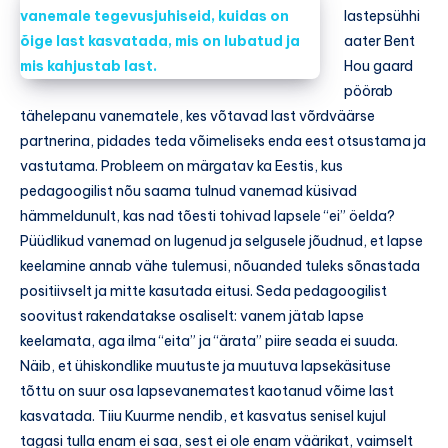
lastepsühhi
aater Bent
Hou gaard
pöörab
tähelepanu vanematele, kes võtavad last võrdväärse
partnerina, pidades teda võimeliseks enda eest otsustama ja
vastutama. Probleem on märgatav ka Eestis, kus
pedagoogilist nõu saama tulnud vanemad küsivad
hämmeldunult, kas nad tõesti tohivad lapsele “ei” öelda?
Püüdlikud vanemad on lugenud ja selgusele jõudnud, et lapse
keelamine annab vähe tulemusi, nõuanded tuleks sõnastada
positiivselt ja mitte kasutada eitusi. Seda pedagoogilist
soovitust rakendatakse osaliselt: vanem jätab lapse
keelamata, aga ilma “eita” ja “ärata” piire seada ei suuda.
Näib, et ühiskondlike muutuste ja muutuva lapsekäsituse
tõttu on suur osa lapsevanematest kaotanud võime last
kasvatada. Tiiu Kuurme nendib, et kasvatus senisel kujul
tagasi tulla enam ei saa, sest ei ole enam väärikat, vaimselt