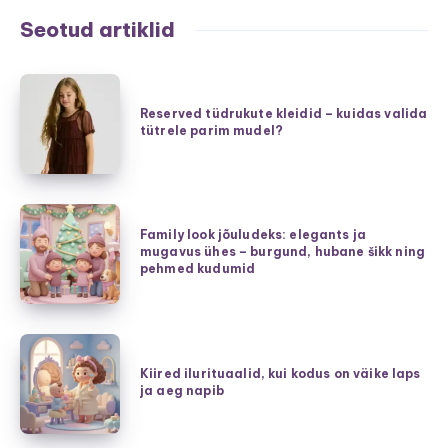
Seotud artiklid
Reserved
tüdrukute
Reserved tüdrukute kleidid – kuidas valida
tütrele parim mudel?
kleidid
–
kuidas
valida
Family
tütrele
Family look jõuludeks: elegants ja
look
mugavus ühes – burgund, hubane šikk ning
parim
jõuludeks:
pehmed kudumid
mudel?
elegants
ja
mugavus
Kiired
ühes
ilurituaalid,
Kiired ilurituaalid, kui kodus on väike laps
–
ja aeg napib
kui
burgund,
kodus
hubane
on