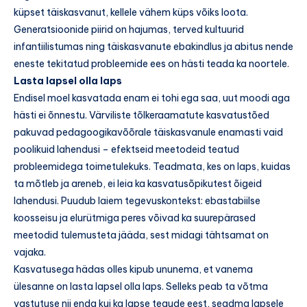
küpset täiskasvanut, kellele vähem küps võiks loota.
Generatsioonide piirid on hajumas, terved kultuurid
infantiilistumas ning täiskasvanute ebakindlus ja abitus nende
eneste tekitatud probleemide ees on hästi teada ka noortele.
Lasta lapsel olla laps
Endisel moel kasvatada enam ei tohi ega saa, uut moodi aga
hästi ei õnnestu. Värviliste tõlkeraamatute kasvatustõed
pakuvad pedagoogikavõõrale täiskasvanule enamasti vaid
poolikuid lahendusi – efektseid meetodeid teatud
probleemidega toimetulekuks. Teadmata, kes on laps, kuidas
ta mõtleb ja areneb, ei leia ka kasvatusõpikutest õigeid
lahendusi. Puudub laiem tegevuskontekst: ebastabiilse
koosseisu ja elurütmiga peres võivad ka suurepärased
meetodid tulemusteta jääda, sest midagi tähtsamat on
vajaka.
Kasvatusega hädas olles kipub ununema, et vanema
ülesanne on lasta lapsel olla laps. Selleks peab ta võtma
vastutuse nii enda kui ka lapse tegude eest, seadma lapsele