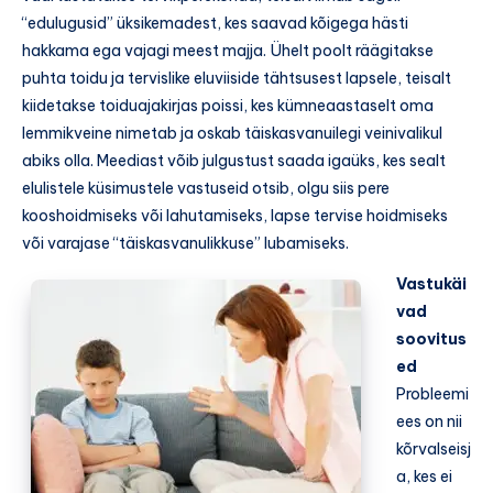
“edulugusid” üksikemadest, kes saavad kõigega hästi
hakkama ega vajagi meest majja. Ühelt poolt räägitakse
puhta toidu ja tervislike eluviiside tähtsusest lapsele, teisalt
kiidetakse toiduajakirjas poissi, kes kümneaastaselt oma
lemmikveine nimetab ja oskab täiskasvanuilegi veinivalikul
abiks olla. Meediast võib julgustust saada igaüks, kes sealt
elulistele küsimustele vastuseid otsib, olgu siis pere
kooshoidmiseks või lahutamiseks, lapse tervise hoidmiseks
või varajase “täiskasvanulikkuse” lubamiseks.
Vastukäi
vad
soovitus
ed
Probleemi
ees on nii
kõrvalseisj
a, kes ei