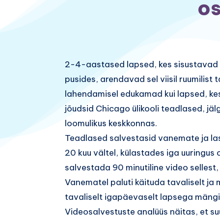
os
2-4-aastased lapsed, kes sisustav
pusides, arendavad sel viisil ruumilist
lahendamisel edukamad kui lapsed, kes p
jõudsid Chicago ülikooli teadlased, jäl
loomulikus keskkonnas.
Teadlased salvestasid vanemate ja l
20 kuu vältel, külastades iga uuringus 
salvestada 90 minutiline video selles
Vanematel paluti käituda tavaliselt ja 
tavaliselt igapäevaselt lapsega mäng
Videosalvestuste analüüs näitas, et s