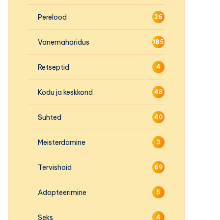
Perelood
26
Vanemaharidus
185
Retseptid
4
Kodu ja keskkond
48
Suhted
40
Meisterdamine
3
Tervishoid
69
Adopteerimine
5
Seks
4