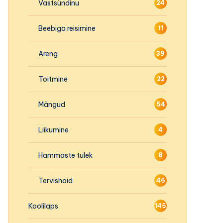
Vastsündinu
24
Beebiga reisimine
11
Areng
39
Toitmine
22
Mängud
54
Liikumine
4
Hammaste tulek
8
Tervishoid
46
Koolilaps
145