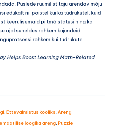
dada. Puslede ruumilist taju arendav mõju
 edukalt nii poistel kui ka tüdrukutel, kuid
t keerulisemaid piltmõistatusi ning ka
 ajal suheldes rohkem kujundeid
nguprotsessi rohkem kui tüdrukute
 Play Helps Boost Learning Math-Related
gi
,
Ettevalmistus kooliks
,
Areng
maatilise loogika areng
,
Puzzle