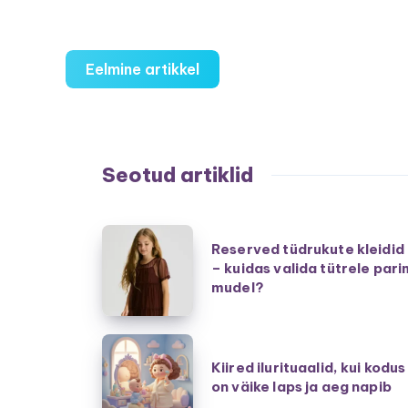
Eelmine artikkel
Seotud artiklid
Reserved
Reserved tüdrukute kleidid
tüdrukute
– kuidas valida tütrele pari
kleidid
mudel?
–
kuidas
Kiired
valida
Kiired ilurituaalid, kui kodus
ilurituaalid,
on väike laps ja aeg napib
tütrele
kui