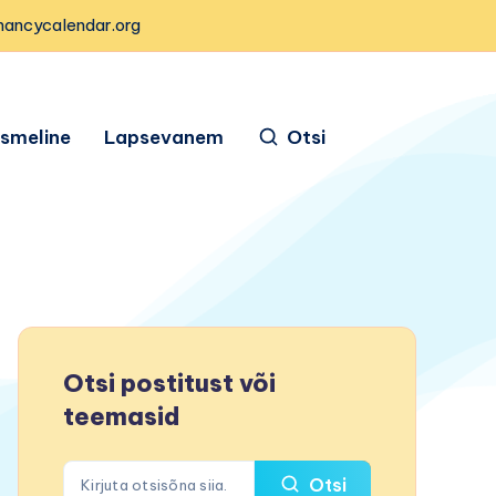
nancycalendar.org
ismeline
Lapsevanem
Otsi
Otsi postitust või
teemasid
Otsi