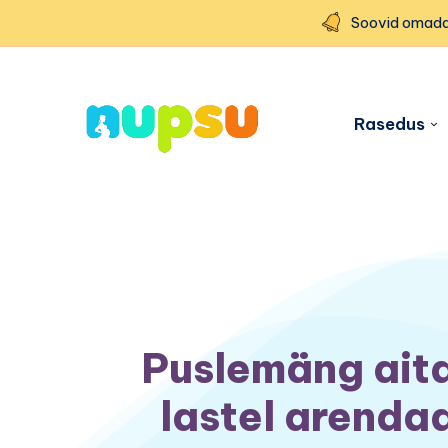
Soovid omada
Rasedus
Puslemäng ait
lastel arenda