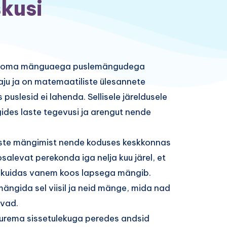
kusi
ad oma mänguaega puslemängudega
 taju ja on matemaatiliste ülesannete
uslesid ei lahenda. Sellisele järeldusele
gides laste tegevusi ja arengut nende
aste mängimist nende koduses keskkonnas
osalevat perekonda iga nelja kuu järel, et
t, kuidas vanem koos lapsega mängib.
mängida sel viisil ja neid mänge, mida nad
ivad.
uurema sissetulekuga peredes andsid