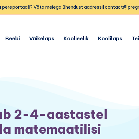
 pereportaali? Võta meiega ühendust aadressil contact@preg
Beebi
Väikelaps
Koolieelik
Koolilaps
Te
ab 2-4-aastastel
da matemaatilisi