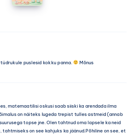
–
puhastamiseks
burgund,
hubane
šikk
ning
pehmed
kudumid
 tüdrukule puslesid kokku panna.
Mõnus
s, matemaatilisi oskusi saab siiski ka arendada ilma
õimalus on näiteks lugeda trepist tulles astmeid (annab
suurusega topse jne. Olen tahtnud oma lapsele ka neid
 tahtmiseks on see kahjuks ka jäänud.Põhiline on see, et