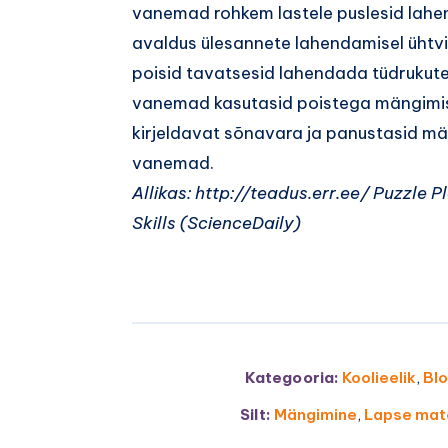
vanemad rohkem lastele puslesid lahen
avaldus ülesannete lahendamisel ühtviisi
poisid tavatsesid lahendada tüdrukutes
vanemad kasutasid poistega mängimise
kirjeldavat sõnavara ja panustasid mä
vanemad.
Allikas: http://teadus.err.ee/ Puzzle
Skills (ScienceDaily)
Kategooria:
Koolieelik
,
Blo
Silt:
Mängimine
,
Lapse mate