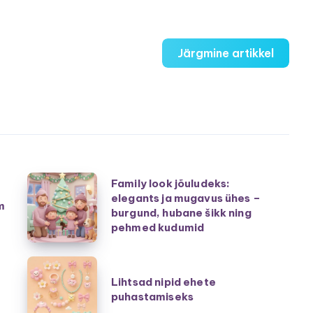
Järgmine artikkel
Family
Family look jõuludeks:
elegants ja mugavus ühes –
look
m
burgund, hubane šikk ning
jõuludeks:
pehmed kudumid
elegants
ja
Lihtsad
mugavus
Lihtsad nipid ehete
nipid
puhastamiseks
ühes
ehete