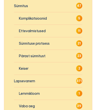
Sünnitus
47
Komplikatsioonid
5
Ettevalmistused
11
Sünnituse protsess
21
Pärast sünnitust
23
Keiser
2
Lapsevanem
371
Lemmikloom
1
Vaba aeg
39