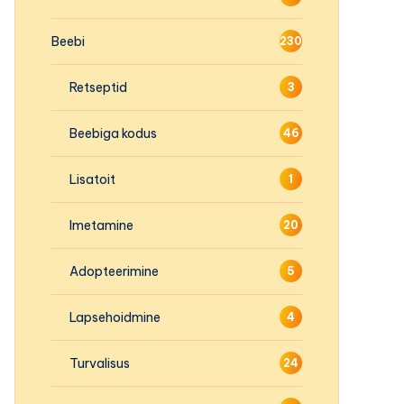
Beebi
230
Retseptid
3
Beebiga kodus
46
Lisatoit
1
Imetamine
20
Adopteerimine
5
Lapsehoidmine
4
Turvalisus
24