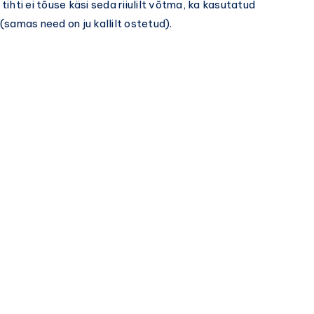
 tihti ei tõuse käsi seda riiulilt võtma, ka kasutatud
samas need on ju kallilt ostetud).