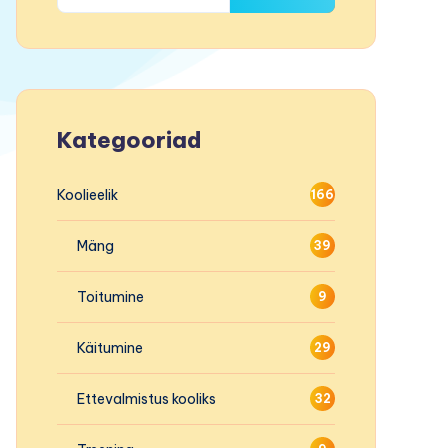
Kategooriad
Koolieelik
166
Mäng
39
Toitumine
9
Käitumine
29
Ettevalmistus kooliks
32