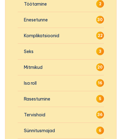
Töötamine
2
Enesetunne
30
Komplikatsioonid
22
Seks
3
Mitmikud
20
Isa roll
16
Rasestumine
5
Tervishoid
36
Sünnitusmajad
6