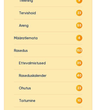
Treening
9
Tervishoid
23
Areng
55
Määratlemata
4
Rasedus
153
Ettevalmistused
35
Raseduskalender
40
Ohutus
23
Toitumine
10