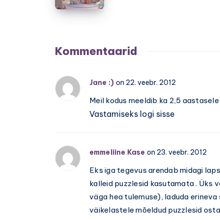
parim
kodus
mudel?
on
väike
laps
Kommentaarid
ja
aeg
Jane :)
on 22. veebr. 2012
napib
Meil kodus meeldib ka 2,5 aastasele
Vastamiseks logi sisse
emmeliine Kase
on 23. veebr. 2012
Eks iga tegevus arendab midagi lapse
kalleid puzzlesid kasutamata . Üks v
väga hea tulemuse), laduda erineva 
väikelastele mõeldud puzzlesid osta,