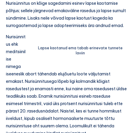
Nurisünnitus on kõige sagedamini esinev lapse kaotamise
põhjus; sellele järgnevad emakaväline rasedus ja lapse surnult
sündimine. Lisaks neile võivad lapse kaotust kogeda ka
surrogaatemad ja lapse adopteerimiseks ära andnud emad.
Nurisünnit
us ehk
Lapse kaotanud ema tabab erinevate tunnete
meditsiinil
laviin
ise
nimega
iseeneslik abort tähendab elujõuetu loote väljutamist
emakast. Nurisünnitusega lõpeb ligi kolmandik kõigist
rasedustest ja enamasti enne, kui naine oma rasedusest üldse
teadlikuks saab. Enamik nurisünnitusi esineb raseduse
esimesel trimestril, vaid üks protsent nurisünnitusi tuleb ette
pärast 20. rasedusnädalat. Naistel, kes ei tunne hommikust
iiveldust, kipub osaliselt hormonaalsete muutuste tõttu
nurisünnituse oht suurem olema. Loomulikult ei tähenda