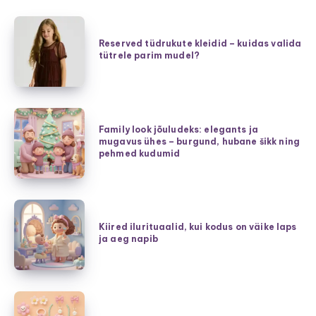
Reserved
tüdrukute
Reserved tüdrukute kleidid – kuidas valida
tütrele parim mudel?
kleidid
–
kuidas
valida
Family
tütrele
Family look jõuludeks: elegants ja
look
mugavus ühes – burgund, hubane šikk ning
parim
jõuludeks:
pehmed kudumid
mudel?
elegants
ja
mugavus
Kiired
ühes
ilurituaalid,
Kiired ilurituaalid, kui kodus on väike laps
–
ja aeg napib
kui
burgund,
kodus
hubane
on
šikk
väike
Lihtsad
ning
laps