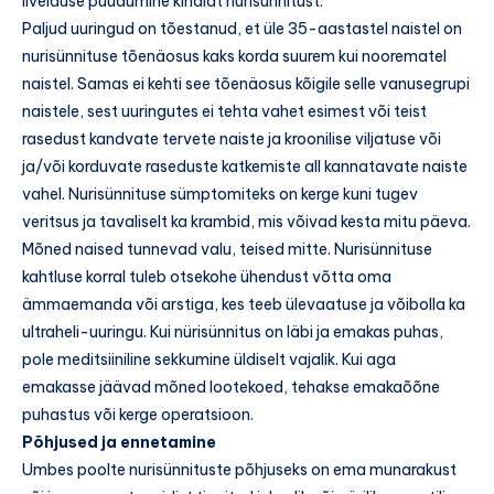
iivelduse puudumine kindlat nurisünnitust.
Paljud uuringud on tõestanud, et üle 35-aastastel naistel on
nurisünnituse tõenäosus kaks korda suurem kui noorematel
naistel. Samas ei kehti see tõenäosus kõigile selle vanusegrupi
naistele, sest uuringutes ei tehta vahet esimest või teist
rasedust kandvate tervete naiste ja kroonilise viljatuse või
ja/või korduvate raseduste katkemiste all kannatavate naiste
vahel. Nurisünnituse sümptomiteks on kerge kuni tugev
veritsus ja tavaliselt ka krambid, mis võivad kesta mitu päeva.
Mõned naised tunnevad valu, teised mitte. Nurisünnituse
kahtluse korral tuleb otsekohe ühendust võtta oma
ämmaemanda või arstiga, kes teeb ülevaatuse ja võibolla ka
ultraheli-uuringu. Kui nürisünnitus on läbi ja emakas puhas,
pole meditsiiniline sekkumine üldiselt vajalik. Kui aga
emakasse jäävad mõned lootekoed, tehakse emakaõõne
puhastus või kerge operatsioon.
Põhjused ja ennetamine
Umbes poolte nurisünnituste põhjuseks on ema munarakust