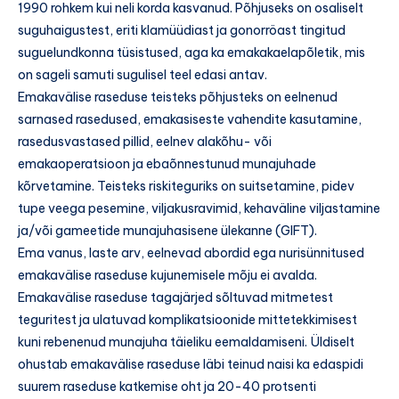
1990 rohkem kui neli korda kasvanud. Põhjuseks on osaliselt
suguhaigustest, eriti klamüüdiast ja gonorröast tingitud
suguelundkonna tüsistused, aga ka emakakaelapõletik, mis
on sageli samuti sugulisel teel edasi antav.
Emakavälise raseduse teisteks põhjusteks on eelnenud
sarnased rasedused, emakasiseste vahendite kasutamine,
rasedusvastased pillid, eelnev alakõhu- või
emakaoperatsioon ja ebaõnnestunud munajuhade
kõrvetamine. Teisteks riskiteguriks on suitsetamine, pidev
tupe veega pesemine, viljakusravimid, kehaväline viljastamine
ja/või gameetide munajuhasisene ülekanne (GIFT).
Ema vanus, laste arv, eelnevad abordid ega nurisünnitused
emakavälise raseduse kujunemisele mõju ei avalda.
Emakavälise raseduse tagajärjed sõltuvad mitmetest
teguritest ja ulatuvad komplikatsioonide mittetekkimisest
kuni rebenenud munajuha täieliku eemaldamiseni. Üldiselt
ohustab emakavälise raseduse läbi teinud naisi ka edaspidi
suurem raseduse katkemise oht ja 20-40 protsenti