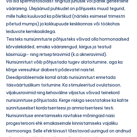
või isa spermatosoidist tingitud juhuslik või pärilik geneetiline
väärareng. Ülejäänud puhkudel on põhjuseks muud tegurid,
mille hulka kuuluvad ka põletikud (näiteks esimesel trimestri
põetud mumps) ja kokkupuude keskkonnas või töökohas
leiduvate kemikaalidega.
Teisteks nurisünnituste põhjusteks võivad olla hormonaalsed
kõrvalekalded, emaka väärarengud, kiirgus ja teatud
käsimüügi- ning retseptiravimid (k.a akneravimid).
Nurisünnitust võib põhjustada tugev alatoitumine, aga ka
kõrge veresuhkur diabeeti põdevatel naistel.
Dieediprobleemide korral aitab nurisünnitust ennetada
täisväärtuslikum toitumine. Ka stimuleeritud ovulatsioon,
viljakusravimid ning kehaväline viljastus võivad teinekord
nurisünnituse põhjustada. Kerge riskiga seostatakse ka kahte
sünnituseelset kordotsenteesi ja amniotsenteesi testi.
Nurisünnituse ennetamiseks ravitakse mõningaid naisi
progesterooni ehk emakaseinale kinnistamiseks vajaliku
hormooniga. Selle efektiivsust tõestavad uuringud on andnud