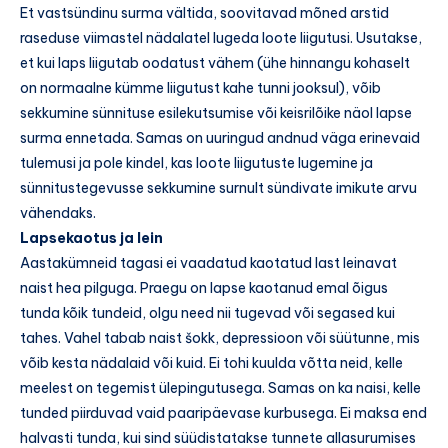
Et vastsündinu surma vältida, soovitavad mõned arstid
raseduse viimastel nädalatel lugeda loote liigutusi. Usutakse,
et kui laps liigutab oodatust vähem (ühe hinnangu kohaselt
on normaalne kümme liigutust kahe tunni jooksul), võib
sekkumine sünnituse esilekutsumise või keisrilõike näol lapse
surma ennetada. Samas on uuringud andnud väga erinevaid
tulemusi ja pole kindel, kas loote liigutuste lugemine ja
sünnitustegevusse sekkumine surnult sündivate imikute arvu
vähendaks.
Lapsekaotus ja lein
Aastakümneid tagasi ei vaadatud kaotatud last leinavat
naist hea pilguga. Praegu on lapse kaotanud emal õigus
tunda kõik tundeid, olgu need nii tugevad või segased kui
tahes. Vahel tabab naist šokk, depressioon või süütunne, mis
võib kesta nädalaid või kuid. Ei tohi kuulda võtta neid, kelle
meelest on tegemist ülepingutusega. Samas on ka naisi, kelle
tunded piirduvad vaid paaripäevase kurbusega. Ei maksa end
halvasti tunda, kui sind süüdistatakse tunnete allasurumises