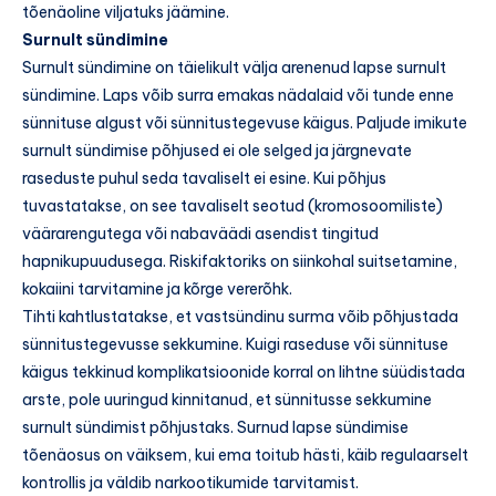
tõenäoline viljatuks jäämine.
Surnult sündimine
Surnult sündimine on täielikult välja arenenud lapse surnult
sündimine. Laps võib surra emakas nädalaid või tunde enne
sünnituse algust või sünnitustegevuse käigus. Paljude imikute
surnult sündimise põhjused ei ole selged ja järgnevate
raseduste puhul seda tavaliselt ei esine. Kui põhjus
tuvastatakse, on see tavaliselt seotud (kromosoomiliste)
väärarengutega või nabaväädi asendist tingitud
hapnikupuudusega. Riskifaktoriks on siinkohal suitsetamine,
kokaiini tarvitamine ja kõrge vererõhk.
Tihti kahtlustatakse, et vastsündinu surma võib põhjustada
sünnitustegevusse sekkumine. Kuigi raseduse või sünnituse
käigus tekkinud komplikatsioonide korral on lihtne süüdistada
arste, pole uuringud kinnitanud, et sünnitusse sekkumine
surnult sündimist põhjustaks. Surnud lapse sündimise
tõenäosus on väiksem, kui ema toitub hästi, käib regulaarselt
kontrollis ja väldib narkootikumide tarvitamist.