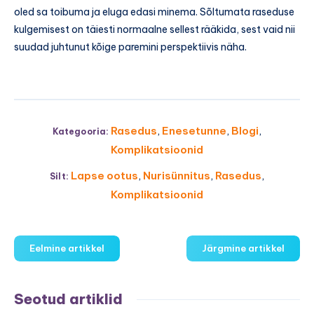
oled sa toibuma ja eluga edasi minema. Sõltumata raseduse
kulgemisest on täiesti normaalne sellest rääkida, sest vaid nii
suudad juhtunut kõige paremini perspektiivis näha.
Rasedus
,
Enesetunne
,
Blogi
,
Kategooria:
Komplikatsioonid
Lapse ootus
,
Nurisünnitus
,
Rasedus
,
Silt:
Komplikatsioonid
Eelmine artikkel
Järgmine artikkel
Seotud artiklid