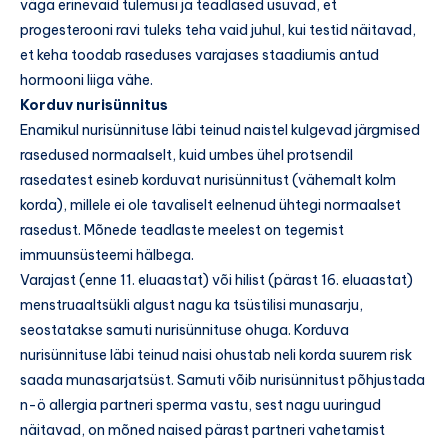
väga erinevaid tulemusi ja teadlased usuvad, et
progesterooni ravi tuleks teha vaid juhul, kui testid näitavad,
et keha toodab raseduses varajases staadiumis antud
hormooni liiga vähe.
Korduv nurisünnitus
Enamikul nurisünnituse läbi teinud naistel kulgevad järgmised
rasedused normaalselt, kuid umbes ühel protsendil
rasedatest esineb korduvat nurisünnitust (vähemalt kolm
korda), millele ei ole tavaliselt eelnenud ühtegi normaalset
rasedust. Mõnede teadlaste meelest on tegemist
immuunsüsteemi hälbega.
Varajast (enne 11. eluaastat) või hilist (pärast 16. eluaastat)
menstruaaltsükli algust nagu ka tsüstilisi munasarju,
seostatakse samuti nurisünnituse ohuga. Korduva
nurisünnituse läbi teinud naisi ohustab neli korda suurem risk
saada munasarjatsüst. Samuti võib nurisünnitust põhjustada
n-ö allergia partneri sperma vastu, sest nagu uuringud
näitavad, on mõned naised pärast partneri vahetamist