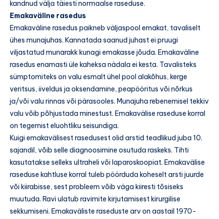
kandnud välja täiesti normaalse raseduse.
Emakaväline rasedus
Emakaväline rasedus paikneb väljaspool emakat, tavaliselt
ühes munajuhas. Kannatada saanud juhast ei pruugi
viljastatud munarakk kunagi emakasse jõuda. Emakaväline
rasedus enamasti üle kaheksa nädala ei kesta. Tavalisteks
sümptomiteks on valu esmalt ühel pool alakõhus, kerge
veritsus, iiveldus ja oksendamine, peapööritus või nõrkus
ja/või valu rinnas või pärasooles. Munajuha rebenemisel tekkiv
valu võib põhjustada minestust. Emakavälise raseduse korral
on tegemist eluohtliku seisundiga.
Kuigi emakavälisest rasedusest olid arstid teadlikud juba 10.
sajandil, võib selle diagnoosimine osutuda raskeks. Tihti
kasutatakse selleks ultraheli või laparoskoopiat. Emakavälise
raseduse kahtluse korral tuleb pöörduda koheselt arsti juurde
või kiirabisse, sest probleem võib väga kiiresti tõsiseks
muutuda. Ravi ulatub ravimite kirjutamisest kirurgilise
sekkumiseni. Emakaväliste raseduste arv on aastail 1970-