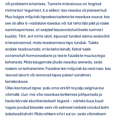
või probleemi eitamises. Tunnete intensiivsus on tingitud
mitmetest teguritest, k.a sellest, kas rasedus oli planeeritud.
Muu hulgas mõjutab lapsekaotusleina ka raseduse suurus: kas
see oli alles 6-nädalane rasedus või tuli teha läbi pikk ja raske
sünnitusprotsess, et seejärel kauaoodatud beebi surmast
kuulda. Tihti, ent mitte alati, kipuvad tunded olema sedavõrd
intensiivsemad, mida reaalsemana laps tundub. Tuleks
endale teadvustada, et ka keha leinab. Kehal tuleb
ootamatult hormonaalsete ja teiste füüsiliste muutustega
kohaneda. Mida kaugemale jõudis rasedus areneda, seda
raskem on kohanemine. Füüsiline lein mõjutab ka neid naisi, kas
teevad aborti või annavad lapse pärast sündimist
lastekodusse.
Olles kaotanud lapse, palu oma arstilt nii palju selgitusi kui
võimalik. Uuri, mis võis raseduse katkemise põhjustada ja
heida kõrvale ebatõenäoliselt tegurid – näiteks kuus kuud
tagasi joodud klaasike veini või eelmisel nädalal söödud kolm
šokolaaditahvlit. Mida rohkem infot sul on, seda võimelisem