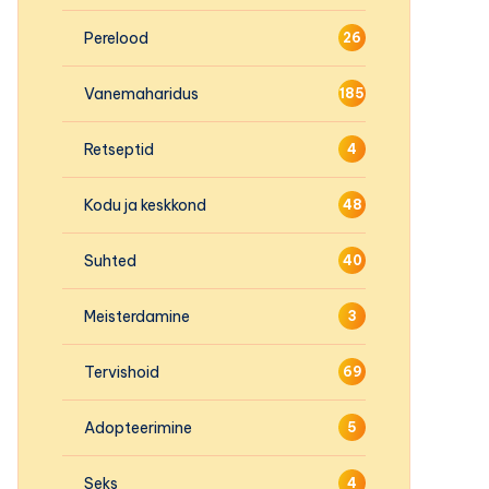
Perelood
26
Vanemaharidus
185
Retseptid
4
Kodu ja keskkond
48
Suhted
40
Meisterdamine
3
Tervishoid
69
Adopteerimine
5
Seks
4