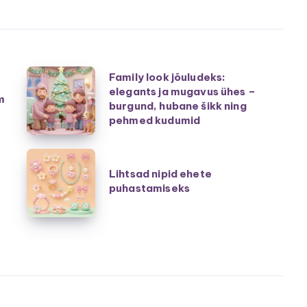
Family
Family look jõuludeks:
elegants ja mugavus ühes –
look
m
burgund, hubane šikk ning
jõuludeks:
pehmed kudumid
elegants
ja
Lihtsad
mugavus
Lihtsad nipid ehete
nipid
puhastamiseks
ühes
ehete
–
puhastamiseks
burgund,
hubane
šikk
ning
pehmed