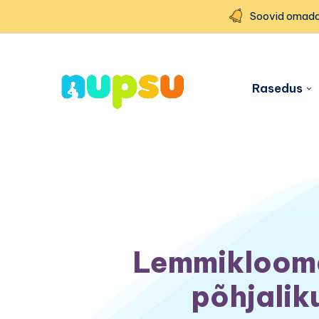
Soovid omada
Rasedus
Lemmiklooma
põhjalik