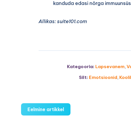
kanduda edasi nõrga immuunsüst
Allikas: suite101.com
Kategooria:
Lapsevanem
,
V
Silt:
Emotsioonid
,
Kooli
Eelmine artikkel