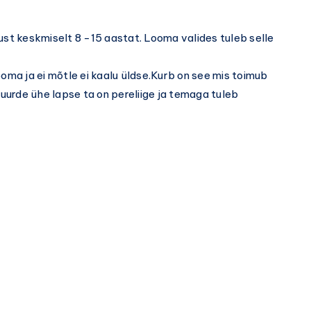
kudumid
ust keskmiselt 8 -15 aastat. Looma valides tuleb selle
ooma ja ei mõtle ei kaalu üldse.Kurb on see mis toimub
urde ühe lapse ta on pereliige ja temaga tuleb