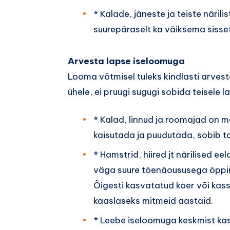
* Kalade, jäneste ja teiste näri
suurepäraselt ka väiksema siss
Arvesta lapse iseloomuga
Looma võtmisel tuleks kindlasti arves
ühele, ei pruugi sugugi sobida teisele l
* Kalad, linnud ja roomajad on m
kaisutada ja puudutada, sobib t
* Hamstrid, hiired jt närilised 
väga suure tõenäoususega õppi
Õigesti kasvatatud koer või kas
kaaslaseks mitmeid aastaid.
* Leebe iseloomuga keskmist kas