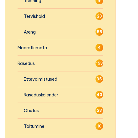
Treening
9
Tervishoid
23
Areng
55
Määratlemata
4
Rasedus
153
Ettevalmistused
35
Raseduskalender
40
Ohutus
23
Toitumine
10