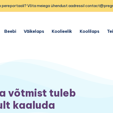
 pereportaali? Võta meiega ühendust aadressil contact@preg
Beebi
Väikelaps
Koolieelik
Koolilaps
Te
 võtmist tuleb
ult kaaluda