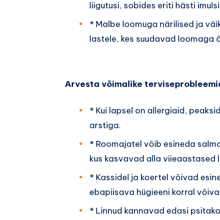
liigutusi, sobides eriti hästi imuls
* Malbe loomuga närilised ja väi
lastele, kes suudavad loomaga õ
Arvesta võimalike terviseprobleem
* Kui lapsel on allergiaid, peak
arstiga.
* Roomajatel võib esineda salmon
kus kasvavad alla viieaastased 
* Kassidel ja koertel võivad esin
ebapiisava hügieeni korral võiva
* Linnud kannavad edasi psitako