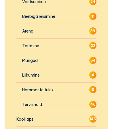
Vastsündinu
24
Beebiga reisimine
11
Areng
39
Toitmine
22
Mängud
54
Liikumine
4
Hammaste tulek
8
Tervishoid
46
Koolilaps
145