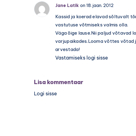
aeg
Jane Latik
on 18. jaan. 2012
napib
Kassid ja koerad elavad sõltuvalt tõ
vastutuse võtmiseks valmis olla.
Väga õige lause.Nii paljud võtavad l
varjupaikades.Looma võttes võtad ju
arvestada!
Vastamiseks logi sisse
Lisa kommentaar
Logi sisse