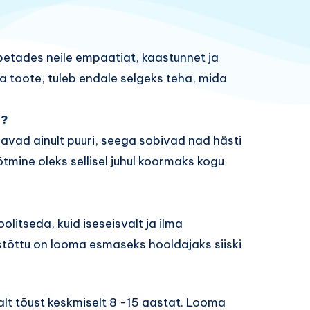
etades neile empaatiat, kaastunnet ja
ja toote, tuleb endale selgeks teha, mida
a?
javad ainult puuri, seega sobivad nad hästi
tmine oleks sellisel juhul koormaks kogu
itseda, kuid iseseisvalt ja ilma
stõttu on looma esmaseks hooldajaks siiski
alt tõust keskmiselt 8 -15 aastat. Looma