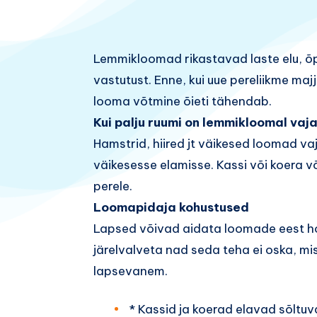
Lemmikloomad rikastavad laste elu, õp
vastutust. Enne, kui uue pereliikme maj
looma võtmine õieti tähendab.
Kui palju ruumi on lemmikloomal vaj
Hamstrid, hiired jt väikesed loomad va
väikesesse elamisse. Kassi või koera võ
perele.
Loomapidaja kohustused
Lapsed võivad aidata loomade eest hool
järelvalveta nad seda teha ei oska, mi
lapsevanem.
* Kassid ja koerad elavad sõltuv