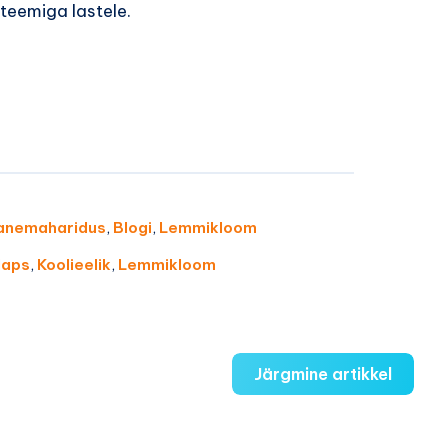
eemiga lastele.
anemaharidus
,
Blogi
,
Lemmikloom
laps
,
Koolieelik
,
Lemmikloom
Järgmine artikkel