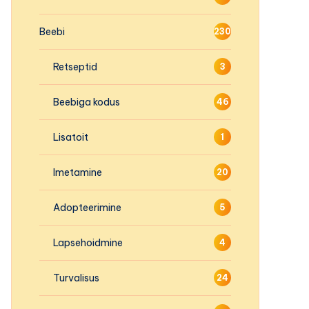
Beebi
230
Retseptid
3
Beebiga kodus
46
Lisatoit
1
Imetamine
20
Adopteerimine
5
Lapsehoidmine
4
Turvalisus
24