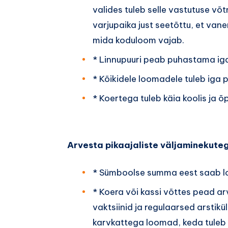
valides tuleb selle vastutuse võ
varjupaika just seetõttu, et va
mida koduloom vajab.
* Linnupuuri peab puhastama ig
* Kõikidele loomadele tuleb iga 
* Koertega tuleb käia koolis ja 
Arvesta pikaajaliste väljaminekute
* Sümboolse summa eest saab lo
* Koera või kassi võttes pead ar
vaktsiinid ja regulaarsed arstikü
karvkattega loomad, keda tuleb 