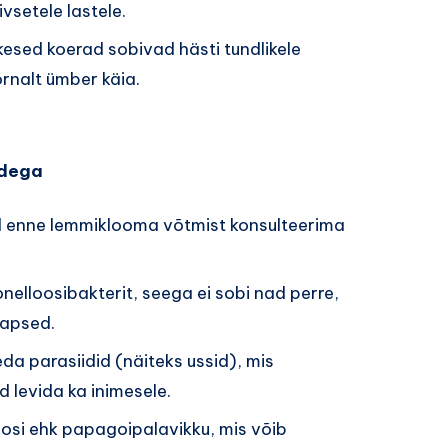
iivsetele lastele.
kesed koerad sobivad hästi tundlikele
rnalt ümber käia.
idega
sid enne lemmiklooma võtmist konsulteerima
elloosibakterit, seega ei sobi nad perre,
lapsed.
eda parasiidid (näiteks ussid), mis
d levida ka inimesele.
osi ehk papagoipalavikku, mis võib