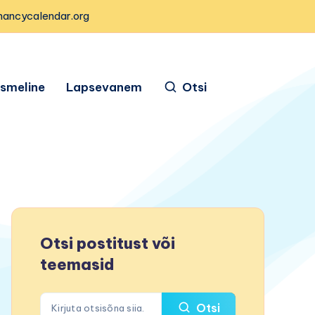
nancycalendar.org
ismeline
Lapsevanem
Otsi
Otsi postitust või
teemasid
Otsi