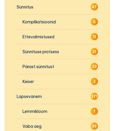
Sünnitus
47
Komplikatsioonid
5
Ettevalmistused
11
Sünnituse protsess
21
Pärast sünnitust
23
Keiser
2
Lapsevanem
371
Lemmikloom
1
Vaba aeg
39