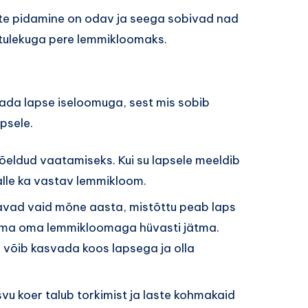
liste pidamine on odav ja seega sobivad nad
etulekuga pere lemmikloomaks.
tada lapse iseloomuga, sest mis sobib
apsele.
õeldud vaatamiseks. Kui su lapsele meeldib
alle ka vastav lemmikloom.
eelavad vaid mõne aasta, mistõttu peab laps
ma oma lemmikloomaga hüvasti jätma.
s võib kasvada koos lapsega ja olla
vu koer talub torkimist ja laste kohmakaid