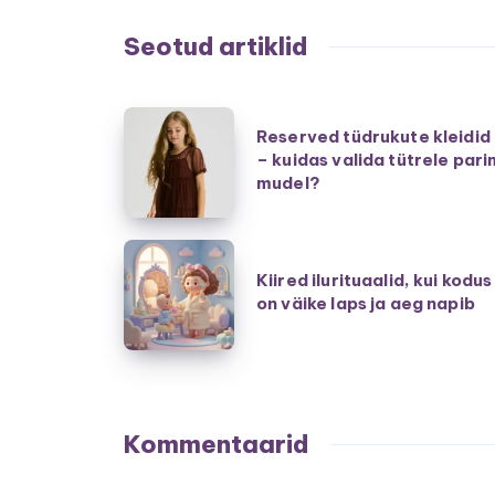
Seotud artiklid
Reserved
Reserved tüdrukute kleidid
tüdrukute
– kuidas valida tütrele pari
kleidid
mudel?
–
kuidas
Kiired
valida
Kiired ilurituaalid, kui kodus
ilurituaalid,
on väike laps ja aeg napib
tütrele
kui
parim
kodus
mudel?
on
väike
laps
Kommentaarid
ja