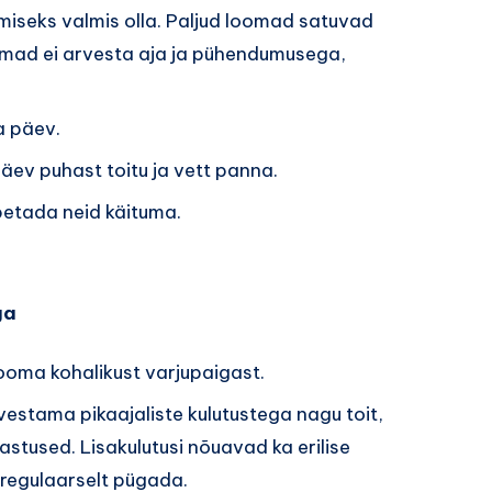
tmiseks valmis olla. Paljud loomad satuvad
nemad ei arvesta aja ja pühendumusega,
a päev.
päev puhast toitu ja vett panna.
õpetada neid käituma.
ga
oma kohalikust varjupaigast.
vestama pikaajaliste kulutustega nagu toit,
lastused. Lisakulutusi nõuavad ka erilise
regulaarselt pügada.