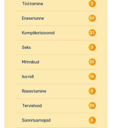
Töötamine
2
Enesetunne
30
Komplikatsioonid
22
Seks
3
Mitmikud
20
Isa roll
16
Rasestumine
5
Tervishoid
36
Sünnitusmajad
6