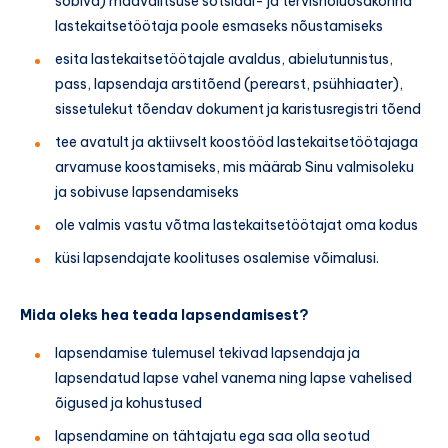
sobiva) maavalitsuse sotsiaal- ja tervishoiuosakonna
lastekaitsetöötaja poole esmaseks nõustamiseks
esita lastekaitsetöötajale avaldus, abielutunnistus,
pass, lapsendaja arstitõend (perearst, psühhiaater),
sissetulekut tõendav dokument ja karistusregistri tõend
tee avatult ja aktiivselt koostööd lastekaitsetöötajaga
arvamuse koostamiseks, mis määrab Sinu valmisoleku
ja sobivuse lapsendamiseks
ole valmis vastu võtma lastekaitsetöötajat oma kodus
küsi lapsendajate koolituses osalemise võimalusi.
Mida oleks hea teada lapsendamisest?
lapsendamise tulemusel tekivad lapsendaja ja
lapsendatud lapse vahel vanema ning lapse vahelised
õigused ja kohustused
lapsendamine on tähtajatu ega saa olla seotud