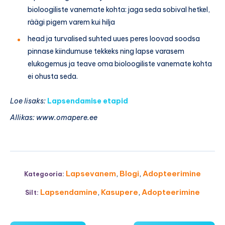
bioloogiliste vanemate kohta: jaga seda sobival hetkel,
räägi pigem varem kui hilja
head ja turvalised suhted uues peres loovad soodsa
pinnase kiindumuse tekkeks ning lapse varasem
elukogemus ja teave oma bioloogiliste vanemate kohta
ei ohusta seda.
Loe lisaks:
Lapsendamise etapid
Allikas: www.omapere.ee
Lapsevanem
,
Blogi
,
Adopteerimine
Kategooria:
Lapsendamine
,
Kasupere
,
Adopteerimine
Silt: