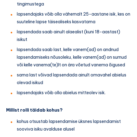
tingimustega
lapsendajaks võib olla vähemalt 25-aastane isik, kes on
suuteline lapse täisealiseks kasvatama
lapsendada saab ainult alaealist (kuni 18-aastast)
isikut
lapsendada saab last, kelle vanem(ad) on andnud
lapsendamiseks nõusoleku, kelle vanem(ad) on surnud
või kelle vanema(te)lt on ära võetud vanema õigused
sama last võivad lapsendada ainult omavahel abielus
olevad isikud
lapsendajaks võib olla abielus mitteolev isik.
Millist rolli täidab kohus?
kohus otsustab lapsendamise üksnes lapsendamist
sooviva isiku avalduse alusel