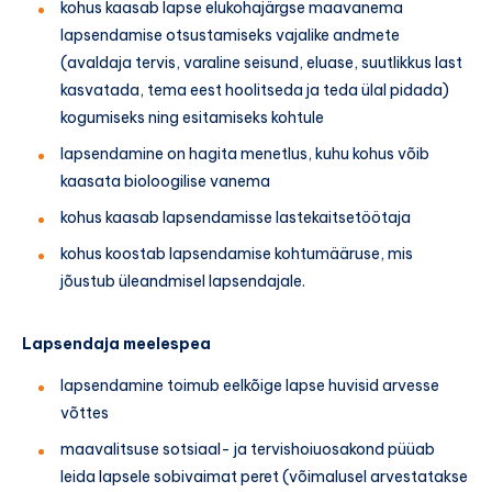
kohus kaasab lapse elukohajärgse maavanema
lapsendamise otsustamiseks vajalike andmete
(avaldaja tervis, varaline seisund, eluase, suutlikkus last
kasvatada, tema eest hoolitseda ja teda ülal pidada)
kogumiseks ning esitamiseks kohtule
lapsendamine on hagita menetlus, kuhu kohus võib
kaasata bioloogilise vanema
kohus kaasab lapsendamisse lastekaitsetöötaja
kohus koostab lapsendamise kohtumääruse, mis
jõustub üleandmisel lapsendajale.
Lapsendaja meelespea
lapsendamine toimub eelkõige lapse huvisid arvesse
võttes
maavalitsuse sotsiaal- ja tervishoiuosakond püüab
leida lapsele sobivaimat peret (võimalusel arvestatakse