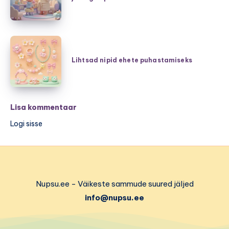
kui
burgund,
kodus
hubane
on
šikk
väike
Lihtsad
ning
laps
nipid
Lihtsad nipid ehete puhastamiseks
pehmed
ja
ehete
kudumid
aeg
puhastamiseks
napib
Lisa kommentaar
Logi sisse
Nupsu.ee - Väikeste sammude suured jäljed
info@nupsu.ee