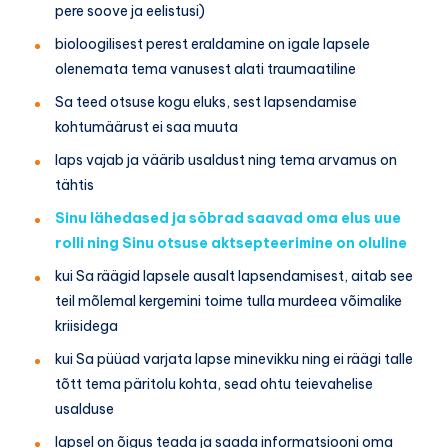
pere soove ja eelistusi)
bioloogilisest perest eraldamine on igale lapsele
olenemata tema vanusest alati traumaatiline
Sa teed otsuse kogu eluks, sest lapsendamise
kohtumäärust ei saa muuta
laps vajab ja väärib usaldust ning tema arvamus on
tähtis
Sinu lähedased ja sõbrad saavad oma elus uue
rolli ning Sinu otsuse aktsepteerimine on oluline
kui Sa räägid lapsele ausalt lapsendamisest, aitab see
teil mõlemal kergemini toime tulla murdeea võimalike
kriisidega
kui Sa püüad varjata lapse minevikku ning ei räägi talle
tõtt tema päritolu kohta, sead ohtu teievahelise
usalduse
lapsel on õigus teada ja saada informatsiooni oma