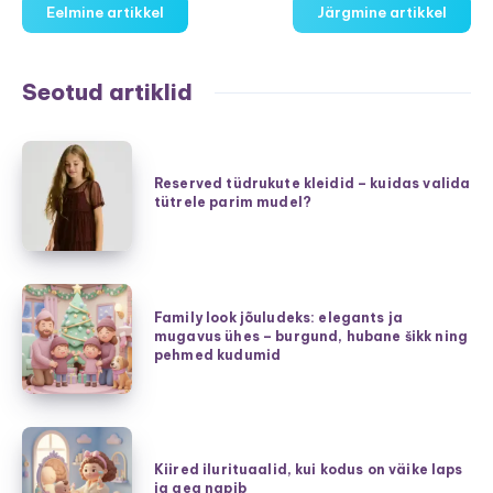
Eelmine artikkel
Järgmine artikkel
Seotud artiklid
Reserved
tüdrukute
Reserved tüdrukute kleidid – kuidas valida
tütrele parim mudel?
kleidid
–
kuidas
valida
Family
tütrele
Family look jõuludeks: elegants ja
look
mugavus ühes – burgund, hubane šikk ning
parim
jõuludeks:
pehmed kudumid
mudel?
elegants
ja
mugavus
Kiired
ühes
ilurituaalid,
Kiired ilurituaalid, kui kodus on väike laps
–
ja aeg napib