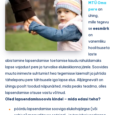
MTÜ Oma
pere
on
ühing,
mille tegevu
se
eesmärk
on
vanemliku
hoolitsuseta
laste
abistamine lapsendamise toetamise kaudu rahuldamaks
lapse vajadust pere ja turvalise elukeskkonna järele. Soovides
muuta inimeste suhtumist hea tegemisse laiemalt ja juhtida
tähelepanu pere tähtsusele iga lapse elus. Alljärgnevalt on
ühingu poolt toodud näpunäited, mida peaks teadma, olles
lapsendamise otsuse vastu võtnud.
Oled lapsendamissoovis kindel – mida edasi teha?
pöördu lapsendamise sooviga elukohajärgse (või