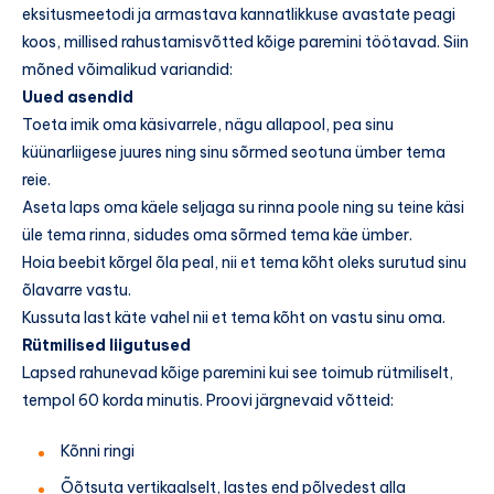
eksitusmeetodi ja armastava kannatlikkuse avastate peagi
koos, millised rahustamisvõtted kõige paremini töötavad. Siin
mõned võimalikud variandid:
Uued asendid
Toeta imik oma käsivarrele, nägu allapool, pea sinu
küünarliigese juures ning sinu sõrmed seotuna ümber tema
reie.
Aseta laps oma käele seljaga su rinna poole ning su teine käsi
üle tema rinna, sidudes oma sõrmed tema käe ümber.
Hoia beebit kõrgel õla peal, nii et tema kõht oleks surutud sinu
õlavarre vastu.
Kussuta last käte vahel nii et tema kõht on vastu sinu oma.
Rütmilised liigutused
Lapsed rahunevad kõige paremini kui see toimub rütmiliselt,
tempol 60 korda minutis. Proovi järgnevaid võtteid:
Kõnni ringi
Õõtsuta vertikaalselt, lastes end põlvedest alla