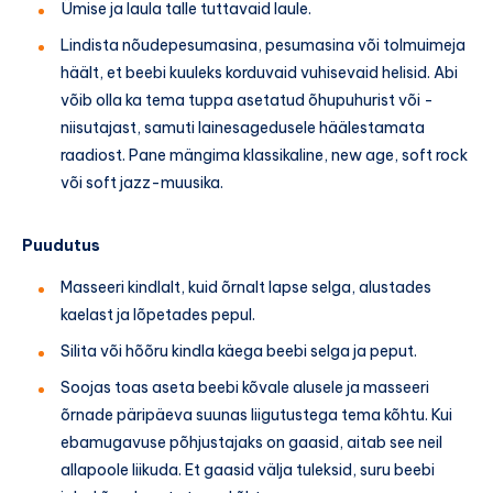
Ümise ja laula talle tuttavaid laule.
Lindista nõudepesumasina, pesumasina või tolmuimeja
häält, et beebi kuuleks korduvaid vuhisevaid helisid. Abi
võib olla ka tema tuppa asetatud õhupuhurist või -
niisutajast, samuti lainesagedusele häälestamata
raadiost. Pane mängima klassikaline, new age, soft rock
või soft jazz-muusika.
Puudutus
Masseeri kindlalt, kuid õrnalt lapse selga, alustades
kaelast ja lõpetades pepul.
Silita või hõõru kindla käega beebi selga ja peput.
Soojas toas aseta beebi kõvale alusele ja masseeri
õrnade päripäeva suunas liigutustega tema kõhtu. Kui
ebamugavuse põhjustajaks on gaasid, aitab see neil
allapoole liikuda. Et gaasid välja tuleksid, suru beebi