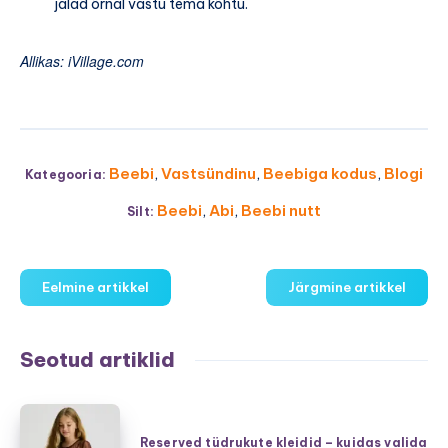
jalad õrnal vastu tema kõhtu.
Allikas: iVillage.com
Beebi
,
Vastsündinu
,
Beebiga kodus
,
Blogi
Kategooria:
Beebi
,
Abi
,
Beebi nutt
Silt:
Eelmine artikkel
Järgmine artikkel
Seotud artiklid
Reserved
tüdrukute
Reserved tüdrukute kleidid – kuidas valida