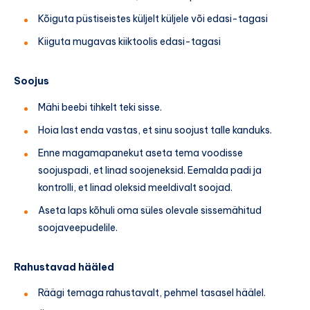
Kõiguta püstiseistes küljelt küljele või edasi-tagasi
Kiiguta mugavas kiiktoolis edasi-tagasi
Soojus
Mähi beebi tihkelt teki sisse.
Hoia last enda vastas, et sinu soojust talle kanduks.
Enne magamapanekut aseta tema voodisse
soojuspadi, et linad soojeneksid. Eemalda padi ja
kontrolli, et linad oleksid meeldivalt soojad.
Aseta laps kõhuli oma süles olevale sissemähitud
soojaveepudelile.
Rahustavad hääled
Räägi temaga rahustavalt, pehmel tasasel häälel.