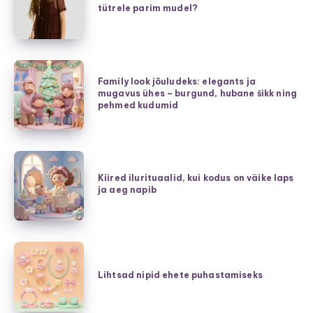
tütrele parim mudel?
kleidid
–
kuidas
valida
Family
tütrele
Family look jõuludeks: elegants ja
look
mugavus ühes – burgund, hubane šikk ning
parim
jõuludeks:
pehmed kudumid
mudel?
elegants
ja
mugavus
Kiired
ühes
ilurituaalid,
Kiired ilurituaalid, kui kodus on väike laps
–
ja aeg napib
kui
burgund,
kodus
hubane
on
šikk
väike
Lihtsad
ning
laps
nipid
Lihtsad nipid ehete puhastamiseks
pehmed
ja
ehete
kudumid
aeg
puhastamiseks