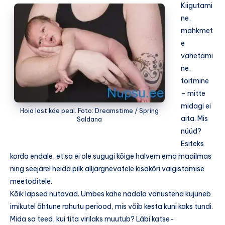
Kiigutami
ne,
mähkmet
e
vahetami
ne,
toitmine
– mitte
midagi ei
Hoia last käe peal. Foto: Dreamstime / Spring
aita. Mis
Saldana
nüüd?
Esiteks
korda endale, et sa ei ole sugugi kõige halvem ema maailmas
ning seejärel heida pilk alljärgnevatele kisakõri vaigistamise
meetoditele.
Kõik lapsed nutavad. Umbes kahe nädala vanustena kujuneb
imikutel õhtune rahutu periood, mis võib kesta kuni kaks tundi.
Mida sa teed, kui tita virilaks muutub? Läbi katse-