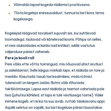
Võimalda lapsel kogeda rääkimist positiivsena.
Tõsta kogeleja eneseusaldust, tunnusta last koos tema
kogelusega.
Kogelejad räägivad tavaliselt sujuvalt siis, kui suhtlevad
loomadega, laulavad või kõnelevad kooris. Põhjus on selles,
et neis olukordades ei karda nad kriitikat, isiklik vastutus
väljenduse pärast väheneb.
Pere ja kooli roll
Pere võiks ette võtta toiminguid, mis nõuavad ühist arutlust
ja askeldamist. Selle käigus märkab laps, et rääkida on tore ja
meeldiv. Kasutada tasub lastesalmikesi, mida rütmist
tulenevalt on kergem öelda. Rütmi võib rõhutada
taktilöömisega. Lapse eest rääkida ja teemat vahetada pole
hea (juhul kui kõhkled, et laps ei tule vestlusega toime). Väike
inimene kogeb, et nii kui ta suu avab, ruttab täiskasvanu appi.
Asjalik seletus on vajalik, kui last kogeluse pärast kiusatakse.