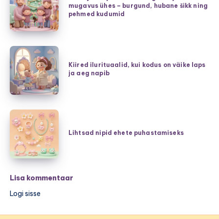
mugavus ühes – burgund, hubane šikk ning
parim
jõuludeks:
pehmed kudumid
mudel?
elegants
ja
mugavus
Kiired
ühes
ilurituaalid,
Kiired ilurituaalid, kui kodus on väike laps
–
ja aeg napib
kui
burgund,
kodus
hubane
on
šikk
väike
Lihtsad
ning
laps
nipid
Lihtsad nipid ehete puhastamiseks
pehmed
ja
ehete
kudumid
aeg
puhastamiseks
napib
Lisa kommentaar
Logi sisse