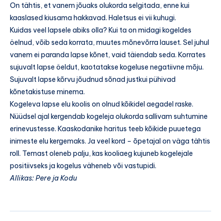
On tähtis, et vanem jõuaks olukorda selgitada, enne kui
kaaslased kiusama hakkavad. Haletsus ei vii kuhugi.
Kuidas veel lapsele abiks olla? Kui ta on midagi kogeldes
öelnud, võib seda korrata, muutes mõnevõrra lauset. Sel juhul
vanem ei paranda lapse kõnet, vaid täiendab seda. Korrates
sujuvalt lapse öeldut, kaotatakse kogeluse negatiivne mõju.
Sujuvalt lapse kõrvu jõudnud sõnad justkui pühivad
kõnetakistuse minema.
Kogeleva lapse elu koolis on olnud kõikidel aegadel raske.
Nüüdsel ajal kergendab kogeleja olukorda sallivam suhtumine
erinevustesse. Kaaskodanike haritus teeb kõikide puuetega
inimeste elu kergemaks. Ja veel kord – õpetajal on väga tähtis
roll. Temast oleneb palju, kas kooliaeg kujuneb kogelejale
positiivseks ja kogelus väheneb või vastupidi.
Allikas: Pere ja Kodu