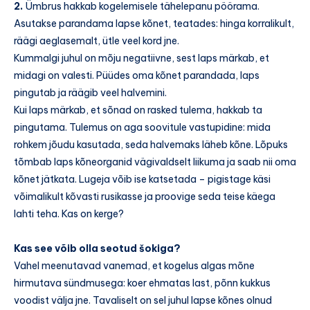
2.
Ümbrus hakkab kogelemisele tähelepanu pöörama.
Asutakse parandama lapse kõnet, teatades: hinga korralikult,
räägi aeglasemalt, ütle veel kord jne.
Kummalgi juhul on mõju negatiivne, sest laps märkab, et
midagi on valesti. Püüdes oma kõnet parandada, laps
pingutab ja räägib veel halvemini.
Kui laps märkab, et sõnad on rasked tulema, hakkab ta
pingutama. Tulemus on aga soovitule vastupidine: mida
rohkem jõudu kasutada, seda halvemaks läheb kõne. Lõpuks
tõmbab laps kõneorganid vägivaldselt liikuma ja saab nii oma
kõnet jätkata. Lugeja võib ise katsetada – pigistage käsi
võimalikult kõvasti rusikasse ja proovige seda teise käega
lahti teha. Kas on kerge?
Kas see võib olla seotud šokiga?
Vahel meenutavad vanemad, et kogelus algas mõne
hirmutava sündmusega: koer ehmatas last, põnn kukkus
voodist välja jne. Tavaliselt on sel juhul lapse kõnes olnud