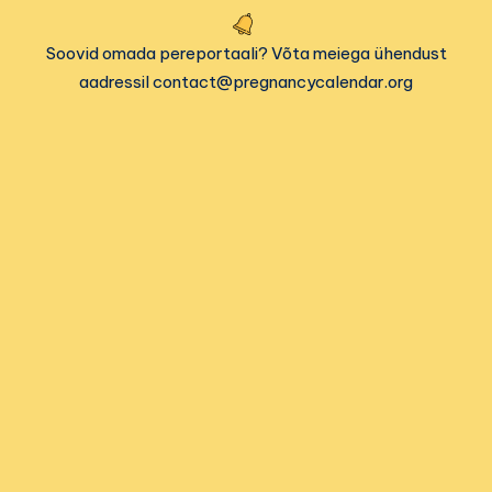
Soovid omada pereportaali? Võta meiega ühendust
aadressil contact@pregnancycalendar.org