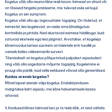
Kogelus võib olla neurootiline reaktsioon. Inimesel on olnud või
on tõsiseid hingelisi probleeme, mis tulevad esile sel kujul.
Kogelus on siin sümptom.
Kogelus võib olla aju tegevushäire tagajärg. On tõdetud, et
inimestel, kes kogelevad, on raske oma kõneliigutusi
kontrollida ja juhtida. Nad alustavad esimese häälikuga, kuid
satuvad eksiteele ega leia järgmist. Arvatakse, et kogeleja
kõnemoodustamise süsteem on häiretele eriti tundlik ja
variseb kokku väiksemastki survest.
Tõenäoliselt on kogelus põhjustatud paljudest asjaoludest
ning võib olla sagedaste mõjurite tagajärg. Kogelemine ei
pruugi olla pärilik, kuid selle eeldused võivad olla geneetilised.
Kuidas areneb kogelus?
Mõnel lapsel areneb välja kogelus. Erialakirjanduses
märgitakse kaht asjaolu, mis kõne halvenemisele kaasa
aitavad.
1.
Kordused kõnes häirivad last ja ta teeb kõik, et neid vältida.