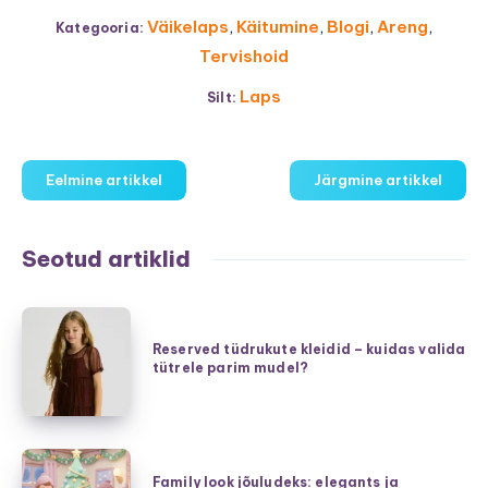
Väikelaps
,
Käitumine
,
Blogi
,
Areng
,
Kategooria:
Tervishoid
Laps
Silt:
Eelmine artikkel
Järgmine artikkel
Seotud artiklid
Reserved
tüdrukute
Reserved tüdrukute kleidid – kuidas valida
tütrele parim mudel?
kleidid
–
kuidas
valida
Family
tütrele
Family look jõuludeks: elegants ja
look