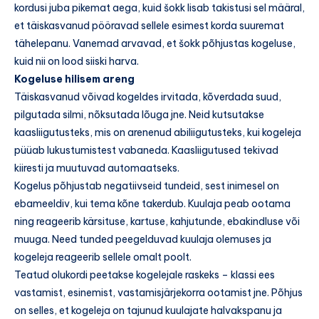
kordusi juba pikemat aega, kuid šokk lisab takistusi sel määral,
et täiskasvanud pööravad sellele esimest korda suuremat
tähelepanu. Vanemad arvavad, et šokk põhjustas kogeluse,
kuid nii on lood siiski harva.
Kogeluse hilisem areng
Täiskasvanud võivad kogeldes irvitada, kõverdada suud,
pilgutada silmi, nõksutada lõuga jne. Neid kutsutakse
kaasliigutusteks, mis on arenenud abiliigutusteks, kui kogeleja
püüab lukustumistest vabaneda. Kaasliigutused tekivad
kiiresti ja muutuvad automaatseks.
Kogelus põhjustab negatiivseid tundeid, sest inimesel on
ebameeldiv, kui tema kõne takerdub. Kuulaja peab ootama
ning reageerib kärsituse, kartuse, kahjutunde, ebakindluse või
muuga. Need tunded peegelduvad kuulaja olemuses ja
kogeleja reageerib sellele omalt poolt.
Teatud olukordi peetakse kogelejale raskeks – klassi ees
vastamist, esinemist, vastamisjärjekorra ootamist jne. Põhjus
on selles, et kogeleja on tajunud kuulajate halvakspanu ja