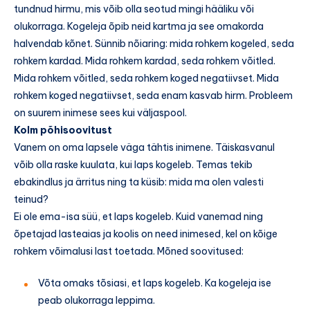
tundnud hirmu, mis võib olla seotud mingi hääliku või
olukorraga. Kogeleja õpib neid kartma ja see omakorda
halvendab kõnet. Sünnib nõiaring: mida rohkem kogeled, seda
rohkem kardad. Mida rohkem kardad, seda rohkem võitled.
Mida rohkem võitled, seda rohkem koged negatiivset. Mida
rohkem koged negatiivset, seda enam kasvab hirm. Probleem
on suurem inimese sees kui väljaspool.
Kolm põhisoovitust
Vanem on oma lapsele väga tähtis inimene. Täiskasvanul
võib olla raske kuulata, kui laps kogeleb. Temas tekib
ebakindlus ja ärritus ning ta küsib: mida ma olen valesti
teinud?
Ei ole ema-isa süü, et laps kogeleb. Kuid vanemad ning
õpetajad lasteaias ja koolis on need inimesed, kel on kõige
rohkem võimalusi last toetada. Mõned soovitused:
Võta omaks tõsiasi, et laps kogeleb. Ka kogeleja ise
peab olukorraga leppima.