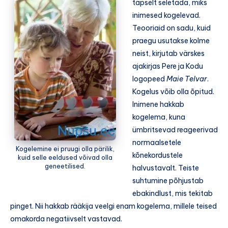
täpselt seletada, miks
inimesed kogelevad.
Teooriaid on sadu, kuid
praegu usutakse kolme
neist, kirjutab värskes
ajakirjas Pere ja Kodu
logopeed
Maie Telvar
.
Kogelus võib olla õpitud.
Inimene hakkab
kogelema, kuna
ümbritsevad reageerivad
normaalsetele
Kogelemine ei pruugi olla pärilik,
kõnekordustele
kuid selle eeldused võivad olla
geneetilised.
halvustavalt. Teiste
suhtumine põhjustab
ebakindlust, mis tekitab
pinget. Nii hakkab rääkija veelgi enam kogelema, millele teised
omakorda negatiivselt vastavad.