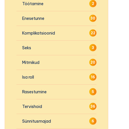
Töötamine
2
Enesetunne
30
Komplikatsioonid
22
Seks
3
Mitmikud
20
Isa roll
16
Rasestumine
5
Tervishoid
36
Sünnitusmajad
6