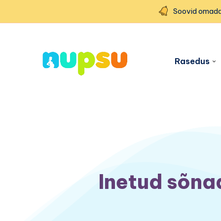
Soovid omada
Rasedus
Inetud sõna