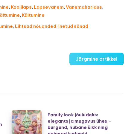
mine
,
Koolilaps
,
Lapsevanem
,
Vanemaharidus
,
äitumine
,
Käitumine
tumine
,
Lihtsad nõuanded
,
Inetud sõnad
Järgmine artikkel
Family
Family look jõuludeks:
elegants ja mugavus ühes –
look
m
burgund, hubane šikk ning
jõuludeks:
pehmed kudumid