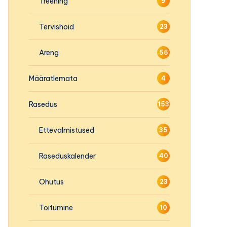
Treening
9
Tervishoid
23
Areng
55
Määratlemata
4
Rasedus
153
Ettevalmistused
35
Raseduskalender
40
Ohutus
23
Toitumine
10