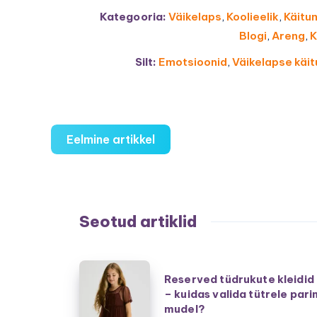
Kategooria:
Väikelaps
,
Koolieelik
,
Käitu
Blogi
,
Areng
,
K
Silt:
Emotsioonid
,
Väikelapse käi
Eelmine artikkel
Seotud artiklid
Reserved
Reserved tüdrukute kleidid
tüdrukute
– kuidas valida tütrele pari
kleidid
mudel?