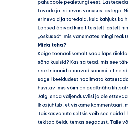
pahupoole pealetungi eest. Lasteaeda
tavade ja erinevas vanuses lastega. Ni
erinevaid ja toredaid, kuid kahjuks ka h
Lapsed õpivad kiirelt teistelt lastelt n
„oskused“, mis vanemates mingi reakts
Mida teha?
Kõige tõenäolisemalt saab laps riielda
sõna kuulsid? Kas sa tead, mis see t
reaktsioonid annavad sõnumi, et need v
sageli keeldudest hoolimata katsetada,
huvitav, mis võim on pealtnäha lihtsal
Jälgi enda väljendusviisi ja ole etteva
Ikka juhtub, et viskame kommentaari, mis
Täiskasvanute seltsis võib see näida lih
tekitab öeldu temas segadust. Talle või