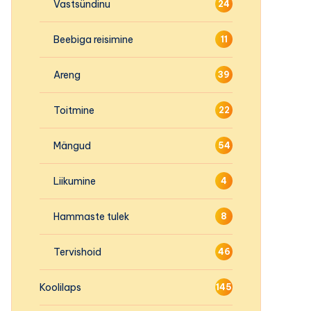
Vastsündinu
24
Beebiga reisimine
11
Areng
39
Toitmine
22
Mängud
54
Liikumine
4
Hammaste tulek
8
Tervishoid
46
Koolilaps
145