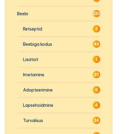
Beebi
230
Retseptid
3
Beebiga kodus
46
Lisatoit
1
Imetamine
20
Adopteerimine
5
Lapsehoidmine
4
Turvalisus
24