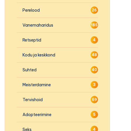
Perelood
26
Vanemaharidus
185
Retseptid
4
Kodu ja keskkond
48
Suhted
40
Meisterdamine
3
Tervishoid
69
Adopteerimine
5
Seks
4