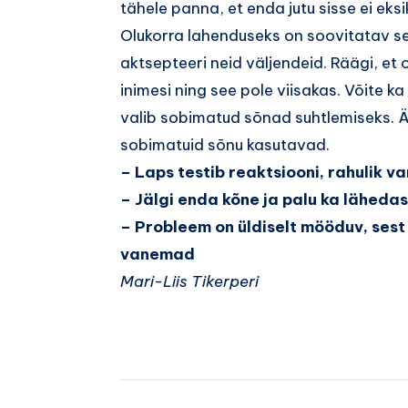
tähele panna, et enda jutu sisse ei ek
Olukorra lahenduseks on soovitatav selg
aktsepteeri neid väljendeid. Räägi, et 
inimesi ning see pole viisakas. Võite k
valib sobimatud sõnad suhtlemiseks. Ära
sobimatuid sõnu kasutavad.
– Laps testib reaktsiooni, rahulik v
– Jälgi enda kõne ja palu ka läheda
– Probleem on üldiselt mööduv, ses
vanemad
Mari-Liis Tikerperi