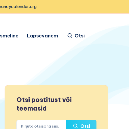
nancycalendar.org
ismeline
Lapsevanem
Otsi
Otsi postitust või
teemasid
Otsi