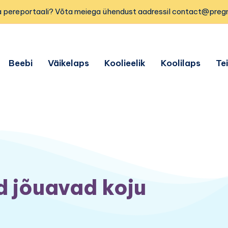
 pereportaali? Võta meiega ühendust aadressil contact@preg
Beebi
Väikelaps
Koolieelik
Koolilaps
Te
d jõuavad koju