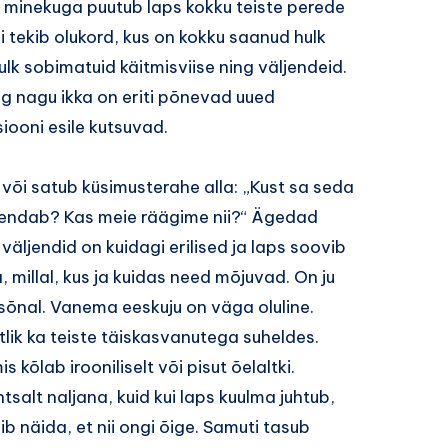
 minekuga puutub laps kokku teiste perede
i tekib olukord, kus on kokku saanud hulk
ulk sobimatuid käitmisviise ning väljendeid.
ing nagu ikka on eriti põnevad uued
iooni esile kutsuvad.
 või satub küsimusterahe alla: „Kust sa seda
ähendab? Kas meie räägime nii?“ Ägedad
äljendid on kuidagi erilised ja laps soovib
 millal, kus ja kuidas need mõjuvad. On ju
 sõnal. Vanema eeskuju on väga oluline.
atlik ka teiste täiskasvanutega suheldes.
 kõlab irooniliselt või pisut õelaltki.
tsalt naljana, kuid kui laps kuulma juhtub,
b näida, et nii ongi õige. Samuti tasub