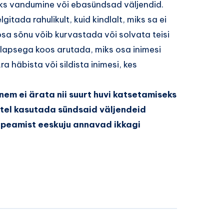
siks vandumine või ebasündsad väljendid.
itada rahulikult, kuid kindlalt, miks sa ei
osa sõnu võib kurvastada või solvata teisi
a lapsega koos arutada, miks osa inimesi
 häbista või sildista inimesi, kes
anem ei ärata nii suurt huvi katsetamiseks
stel kasutada sündsaid väljendeid
t peamist eeskuju annavad ikkagi