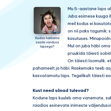
Mu 5-aastane laps alu
Juba esimese kuuga i
meil kodus ei kasutat
on nii paks tagumik; 
kasutuses. Minupoolne
Kuidas hakkama
saada vanduva
Mul on juba häbi oma 
lapsega?
pruukida täiesti sob
On täiesti loomulik,
pahameelt ja häbi. Raskemaks teeb asj
kasvatamatu laps. Tegelikult täiesti 
Kust need sõnad tulevad?
Kodune laps kuuleb oma vanemate, suht
raadios esinevate inimeste väljendusvi