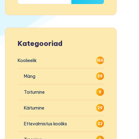
Kategooriad
Koolieelik
166
Mäng
39
Toitumine
9
Käitumine
29
Ettevalmistus kooliks
32