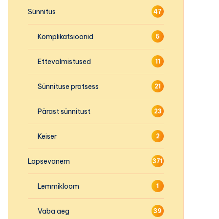
Sünnitus
47
Komplikatsioonid
5
Ettevalmistused
11
Sünnituse protsess
21
Pärast sünnitust
23
Keiser
2
Lapsevanem
371
Lemmikloom
1
Vaba aeg
39