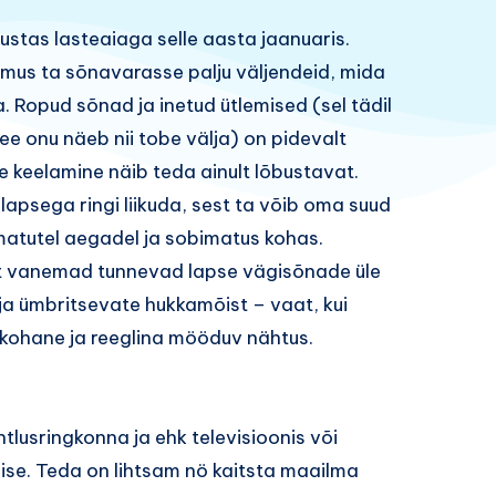
stas lasteaiaga selle aasta jaanuaris.
lmus ta sõnavarasse palju väljendeid, mida
a. Ropud sõnad ja inetud ütlemised (sel tädil
see onu näeb nii tobe välja) on pidevalt
 keelamine näib teda ainult lõbustavat.
lapsega ringi liikuda, sest ta võib oma suud
imatutel aegadel ja sobimatus kohas.
 et vanemad tunnevad lapse vägisõnade üle
a ümbritsevate hukkamõist – vaat, kui
eakohane ja reeglina mööduv nähtus.
lusringkonna ja ehk televisioonis või
ise. Teda on lihtsam nö kaitsta maailma