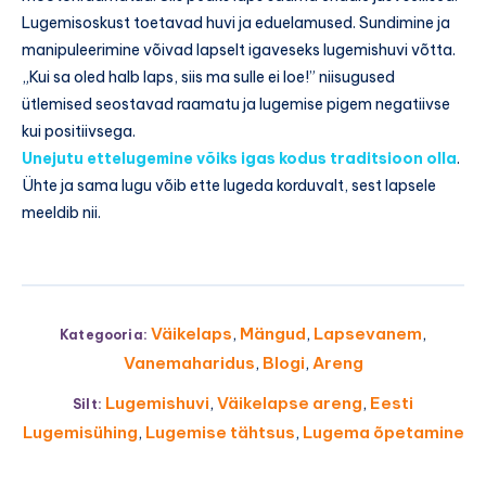
Lugemisoskust toetavad huvi ja eduelamused. Sundimine ja
manipuleerimine võivad lapselt igaveseks lugemishuvi võtta.
„Kui sa oled halb laps, siis ma sulle ei loe!” niisugused
ütlemised seostavad raamatu ja lugemise pigem negatiivse
kui positiivsega.
Unejutu ettelugemine võiks igas kodus traditsioon olla
.
Ühte ja sama lugu võib ette lugeda korduvalt, sest lapsele
meeldib nii.
Väikelaps
,
Mängud
,
Lapsevanem
,
Kategooria:
Vanemaharidus
,
Blogi
,
Areng
Lugemishuvi
,
Väikelapse areng
,
Eesti
Silt:
Lugemisühing
,
Lugemise tähtsus
,
Lugema õpetamine