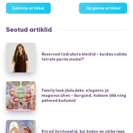
Eelmine artikkel
Järgmine artikkel
Seotud artiklid
Reserved
tüdrukute
Reserved tüdrukute kleidid – kuidas valida
tütrele parim mudel?
kleidid
–
kuidas
valida
Family
tütrele
Family look jõuludeks: elegants ja
look
mugavus ühes – burgund, hubane šikk ning
parim
jõuludeks:
pehmed kudumid
mudel?
elegants
ja
mugavus
Kiired
ühes
ilurituaalid,
Kiired ilurituaalid, kui kodus on väike laps