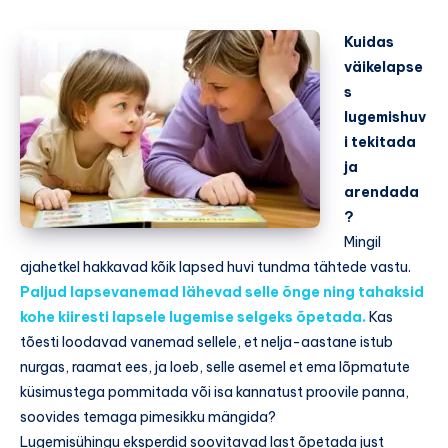
Kuidas
väikelapse
s
lugemishuv
i tekitada
ja
arendada
?
Mingil
ajahetkel hakkavad kõik lapsed huvi tundma tähtede vastu.
Paljud lapsevanemad lähevad selle õnge ning tahaksid
kohe kiiresti lapsele lugemise selgeks õpetada.
Kas
tõesti loodavad vanemad sellele, et nelja-aastane istub
nurgas, raamat ees, ja loeb, selle asemel et ema lõpmatute
küsimustega pommitada või isa kannatust proovile panna,
soovides temaga pimesikku mängida?
Lugemisühingu eksperdid soovitavad last õpetada just