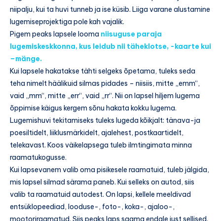
niipalju, kui ta huvi tunneb ja ise küsib. Liiga varane alustamine
lugemiseprojektiga pole kah vajalik.
Pigem peaks lapsele looma
niisuguse paraja
lugemiskeskkonna, kus leidub nii täheklotse, -kaarte kui
–mänge.
Kui lapsele hakatakse tähti selgeks õpetama, tuleks seda
teha nimelt häälikuid silmas pidades – niisiis, mitte „emm“,
vaid „mm“, mitte „err“, vaid „rr“. Nii on lapsel hiljem lugema
õppimise käigus kergem sõnu hakata kokku lugema.
Lugemishuvi tekitamiseks tuleks lugeda kõikjalt: tänava-ja
poesiltidelt, liiklusmärkidelt, ajalehest, postkaartidelt,
telekavast. Koos väikelapsega tuleb ilmtingimata minna
raamatukogusse.
Kui lapsevanem valib oma pisikesele raamatuid, tuleb jälgida,
mis lapsel silmad särama paneb. Kui selleks on autod, siis
valib ta raamatuid autodest. On lapsi, kellele meeldivad
entsüklopeediad, looduse-, foto-, koka-, ajaloo-,
mootoriraamatud. Siis peaks laps saama endale just sellised.