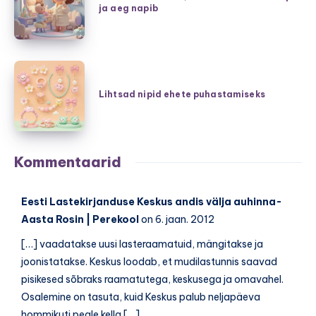
–
ja aeg napib
kui
burgund,
kodus
hubane
on
šikk
väike
Lihtsad
ning
laps
nipid
Lihtsad nipid ehete puhastamiseks
pehmed
ja
ehete
kudumid
aeg
puhastamiseks
napib
Kommentaarid
Eesti Lastekirjanduse Keskus andis välja auhinna-
Aasta Rosin | Perekool
on 6. jaan. 2012
[…] vaadatakse uusi lasteraamatuid, mängitakse ja
joonistatakse. Keskus loodab, et mudilastunnis saavad
pisikesed sõbraks raamatutega, keskusega ja omavahel.
Osalemine on tasuta, kuid Keskus palub neljapäeva
hommikuti peale kella […]