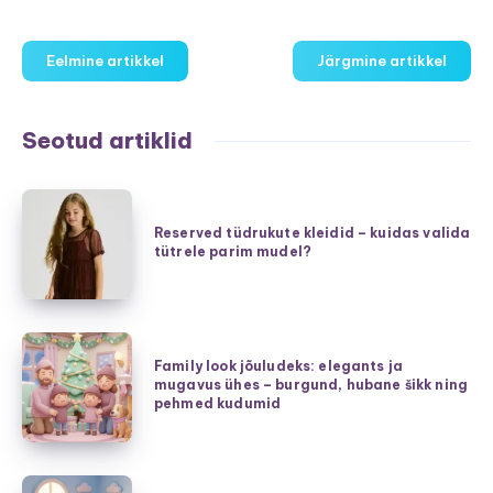
Eelmine artikkel
Järgmine artikkel
Seotud artiklid
Reserved
tüdrukute
Reserved tüdrukute kleidid – kuidas valida
tütrele parim mudel?
kleidid
–
kuidas
valida
Family
tütrele
Family look jõuludeks: elegants ja
look
mugavus ühes – burgund, hubane šikk ning
parim
jõuludeks:
pehmed kudumid
mudel?
elegants
ja
mugavus
Kiired