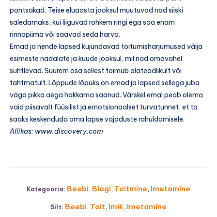
pontsakad. Teise eluaasta jooksul muutuvad nad siiski
saledamaks, kui liiguvad rohkem ringi ega saa enam
rinnapiima või saavad seda harva.
Emad ja nende lapsed kujundavad toitumisharjumused välja
esimeste nädalate ja kuude jooksul, mil nad omavahel
suhtlevad. Suurem osa sellest toimub alateadlikult või
tahtmatult. Lõppude lõpuks on emad ja lapsed sellega juba
väga pikka aega hakkama saanud. Värskel emal peab olema
vaid piisavalt füüsilist ja emotsionaalset turvatunnet, et ta
saaks keskenduda oma lapse vajaduste rahuldamisele.
Allikas: www.discovery.com
Beebi
,
Blogi
,
Toitmine
,
Imetamine
Kategooria:
Beebi
,
Toit
,
Imik
,
Imetamine
Silt: