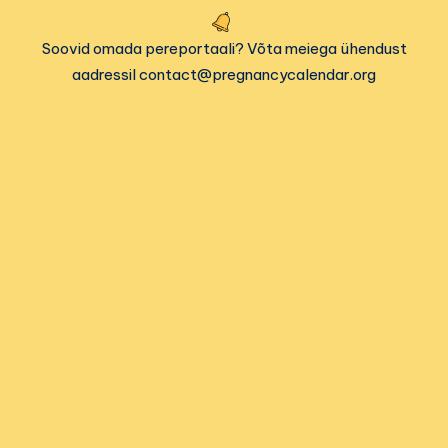
Soovid omada pereportaali? Võta meiega ühendust
aadressil contact@pregnancycalendar.org