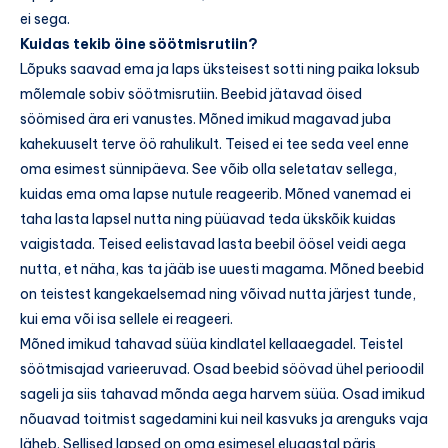
ei sega.
Kuidas tekib öine söötmisrutiin?
Lõpuks saavad ema ja laps üksteisest sotti ning paika loksub
mõlemale sobiv söötmisrutiin. Beebid jätavad öised
söömised ära eri vanustes. Mõned imikud magavad juba
kahekuuselt terve öö rahulikult. Teised ei tee seda veel enne
oma esimest sünnipäeva. See võib olla seletatav sellega,
kuidas ema oma lapse nutule reageerib. Mõned vanemad ei
taha lasta lapsel nutta ning püüavad teda ükskõik kuidas
vaigistada. Teised eelistavad lasta beebil öösel veidi aega
nutta, et näha, kas ta jääb ise uuesti magama. Mõned beebid
on teistest kangekaelsemad ning võivad nutta järjest tunde,
kui ema või isa sellele ei reageeri.
Mõned imikud tahavad süüa kindlatel kellaaegadel. Teistel
söötmisajad varieeruvad. Osad beebid söövad ühel perioodil
sageli ja siis tahavad mõnda aega harvem süüa. Osad imikud
nõuavad toitmist sagedamini kui neil kasvuks ja arenguks vaja
läheb. Sellised lapsed on oma esimesel eluaastal päris