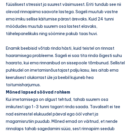
füüsilisest stressist ja suurest väsimusest. Eriti tundub see nii
olevad rinnapiima saavate lastega. Sageli muutub vastne
ema imiku sellise käitumise pärast ärevaks. Kuid 24 tunni
möödudes muutub suurem osa lastest elavaks,
tähelepanelikuks ning söömine pakub taas huvi.
Enamik beebisid võtab rinda hästi, kuid teistel on rinnast
haaramisega probleeme. Sageli ei saa tita rinda õigesti suhu
haarata, kui ema rinnanibud on sissepoole tõmbunud. Sellistel
puhkudel on imetamisnõustajast palju kasu, kes aitab ema
keerulisest olukorrast üle ja beebil kujuneb hea
toitumisharjumus.
Mõned lapsed söövad rohkem
Kui imetamisega on algust tehtud, tahab suurem osa
imikutest iga 1-3 tunni tagant rinda saada. Tavaliselt ei tee
nad esimestel elukuudel päeval ega ööl vahet ja
magamisrutiin puudub. Mõned emad on väitnud, et nende
rinnalaps tahab sagedamini süüa, sest rinnapiim seedub