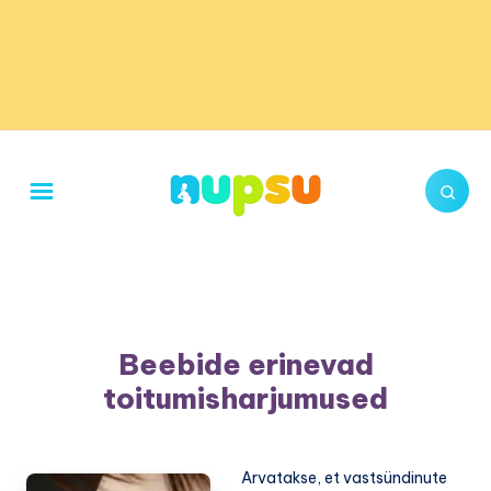
Beebide erinevad
toitumisharjumused
Arvatakse, et vastsündinute