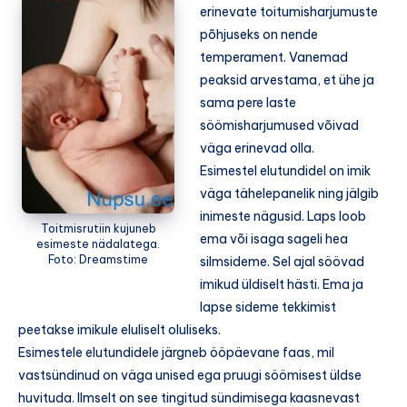
erinevate toitumisharjumuste
põhjuseks on nende
temperament. Vanemad
peaksid arvestama, et ühe ja
sama pere laste
söömisharjumused võivad
väga erinevad olla.
Esimestel elutundidel on imik
väga tähelepanelik ning jälgib
inimeste nägusid. Laps loob
Toitmisrutiin kujuneb
ema või isaga sageli hea
esimeste nädalatega.
Foto: Dreamstime
silmsideme. Sel ajal söövad
imikud üldiselt hästi. Ema ja
lapse sideme tekkimist
peetakse imikule eluliselt oluliseks.
Esimestele elutundidele järgneb ööpäevane faas, mil
vastsündinud on väga unised ega pruugi söömisest üldse
huvituda. Ilmselt on see tingitud sündimisega kaasnevast