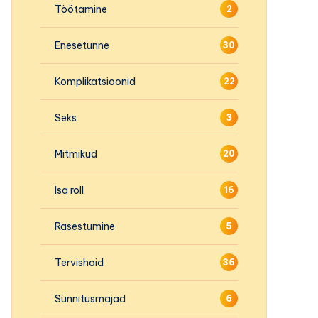
Töötamine
2
Enesetunne
30
Komplikatsioonid
22
Seks
3
Mitmikud
20
Isa roll
16
Rasestumine
5
Tervishoid
36
Sünnitusmajad
6