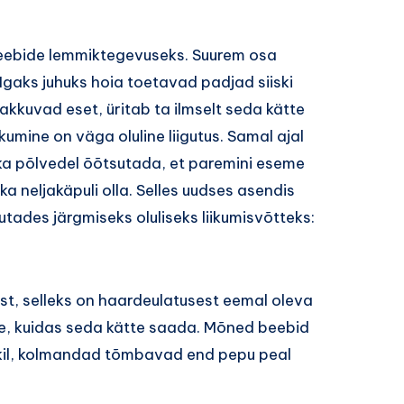
beebide lemmiktegevuseks. Suurem osa
 Igaks juhuks hoia toetavad padjad siiski
akkuvad eset, üritab ta ilmselt seda kätte
umine on väga oluline liigutus. Samal ajal
d ka põlvedel õõtsutada, et paremini eseme
ka neljakäpuli olla. Selles uudses asendis
tades järgmiseks oluliseks liikumisvõtteks:
t, selleks on haardeulatusest eemal oleva
e, kuidas seda kätte saada. Mõned beebid
kil, kolmandad tõmbavad end pepu peal