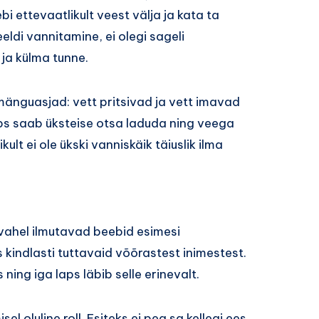
 ettevaatlikult veest välja ja kata ta
meeldi vannitamine, ei olegi sageli
ja külma tunne.
guasjad: vett pritsivad ja vett imavad
aps saab üksteise otsa laduda ning veega
kult ei ole ükski vanniskäik täiuslik ilma
vahel ilmutavad beebid esimesi
kindlasti tuttavaid võõrastest inimestest.
ing iga laps läbib selle erinevalt.
l oluline roll. Esiteks ei pea sa kellegi ees