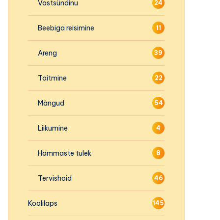
Vastsündinu
24
Beebiga reisimine
11
Areng
39
Toitmine
22
Mängud
54
Liikumine
4
Hammaste tulek
8
Tervishoid
46
Koolilaps
145