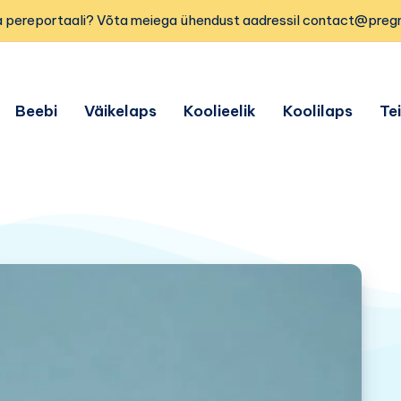
 pereportaali? Võta meiega ühendust aadressil contact@preg
Beebi
Väikelaps
Koolieelik
Koolilaps
Te