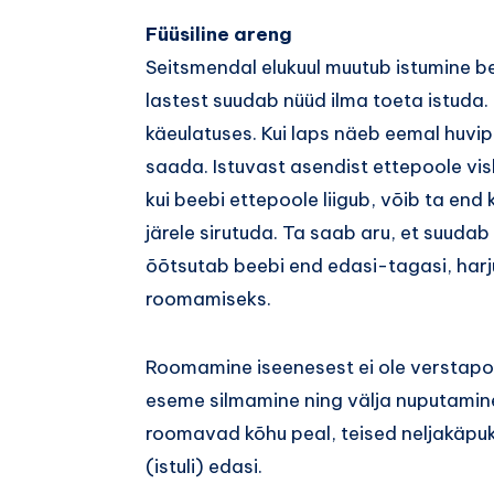
Füüsiline areng
Seitsmendal elukuul muutub istumine 
lastest suudab nüüd ilma toeta istuda.
käeulatuses. Kui laps näeb eemal huvip
saada. Istuvast asendist ettepoole visk
kui beebi ettepoole liigub, võib ta en
järele sirutuda. Ta saab aru, et suudab 
õõtsutab beebi end edasi-tagasi, harju
roomamiseks.
Roomamine iseenesest ei ole verstapos
eseme silmamine ning välja nuputamin
roomavad kõhu peal, teised neljakäpu
(istuli) edasi.