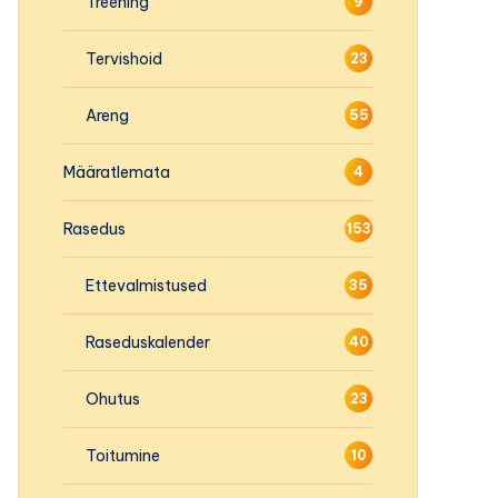
Treening
9
Tervishoid
23
Areng
55
Määratlemata
4
Rasedus
153
Ettevalmistused
35
Raseduskalender
40
Ohutus
23
Toitumine
10