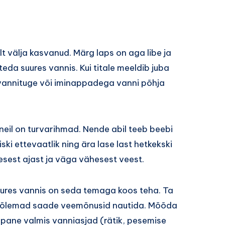
t välja kasvanud. Märg laps on aga libe ja
da suures vannis. Kui titale meeldib juba
 vannituge või iminappadega vanni põhja
neil on turvarihmad. Nende abil teeb beebi
iski ettevaatlik ning ära lase last hetkekski
kesest ajast ja väga vähesest veest.
uures vannis on seda temaga koos teha. Ta
e mõlemad saade veemõnusid nautida. Mõõda
pane valmis vanniasjad (rätik, pesemise