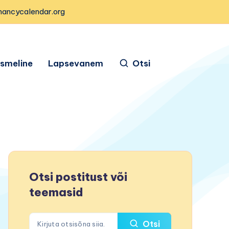
nancycalendar.org
ismeline
Lapsevanem
Otsi
Otsi postitust või
teemasid
Otsi