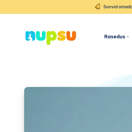
Soovid omada
Rasedus