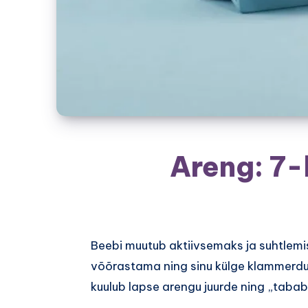
Areng: 7-
Beebi muutub aktiivsemaks ja suhtlemi
võõrastama ning sinu külge klammerdud
kuulub lapse arengu juurde ning „tabab“