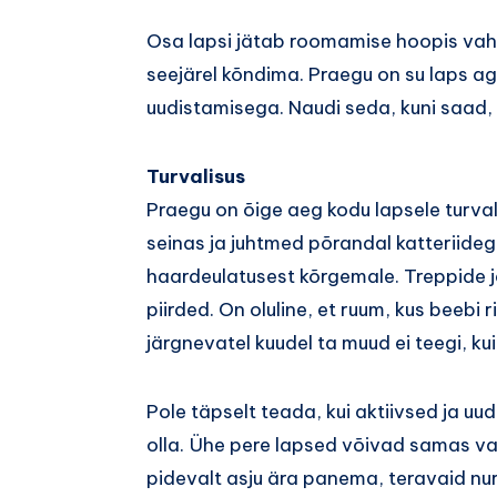
Osa lapsi jätab roomamise hoopis vah
seejärel kõndima. Praegu on su laps ag
uudistamisega. Naudi seda, kuni saad, s
Turvalisus
Praegu on õige aeg kodu lapsele turval
seinas ja juhtmed põrandal katteriid
haardeulatusest kõrgemale. Treppide j
piirded. On oluline, et ruum, kus beebi r
järgnevatel kuudel ta muud ei teegi, kui
Pole täpselt teada, kui aktiivsed ja uu
olla. Ühe pere lapsed võivad samas va
pidevalt asju ära panema, teravaid nur