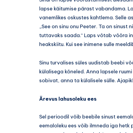
lapse käitumise pärast vabandama. La
vanemlikes oskustes kahtlema. Selle a
„See on sinu onu Peeter. Ta on sinust n
tuttavaks saada.“ Laps võtab võõra ini
heakskiitu. Kui see inimene sulle meeldi
Sinu turvalises süles uudistab beebi võ
külalisega kõneled. Anna lapsele ruumi
sobivat, anna ta külalisele sülle. Ajap
Ärevus lahusoleku ees
Sel perioodil võib beebile sinust eema
eemaloleku ees võib ilmneda iga hetk p