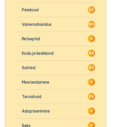
Perelood
26
Vanemaharidus
185
Retseptid
4
Kodu ja keskkond
48
Suhted
40
Meisterdamine
3
Tervishoid
69
Adopteerimine
5
Seks
4