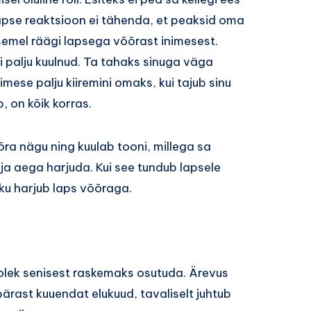
pse reaktsioon ei tähenda, et peaksid oma
semel räägi lapsega võõrast inimesest.
ii palju kuulnud. Ta tahaks sinuga väga
mese palju kiiremini omaks, kui tajub sinu
b, on kõik korras.
õra nägu ning kuulab tooni, millega sa
 ja aega harjuda. Kui see tundub lapsele
ikku harjub laps võõraga.
lolek senisest raskemaks osutuda. Ärevus
ärast kuuendat elukuud, tavaliselt juhtub