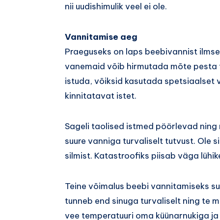
nii uudishimulik veel ei ole.
Vannitamise aeg
Praeguseks on laps beebivannist ilmsel
vanemaid võib hirmutada mõte pesta te
istuda, võiksid kasutada spetsiaalset
kinnitatavat istet.
Sageli taolised istmed pöörlevad ning 
suure vanniga turvaliselt tutvust. Ole si
silmist. Katastroofiks piisab väga lühi
Teine võimalus beebi vannitamiseks s
tunneb end sinuga turvaliselt ning t
vee temperatuuri oma küünarnukiga ja 