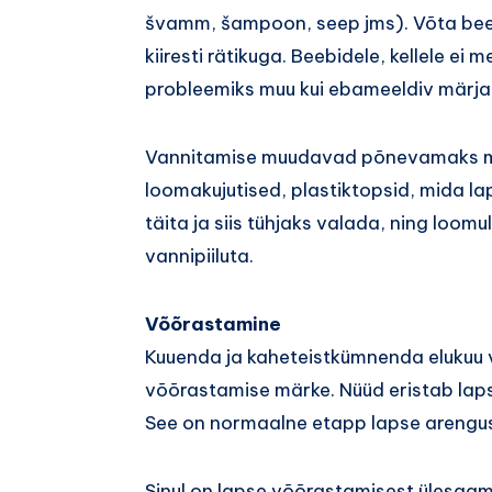
švamm, šampoon, seep jms). Võta beebi
kiiresti rätikuga. Beebidele, kellele ei 
probleemiks muu kui ebameeldiv märja 
Vannitamise muudavad põnevamaks män
loomakujutised, plastiktopsid, mida l
täita ja siis tühjaks valada, ning loomuli
vannipiiluta.
Võõrastamine
Kuuenda ja kaheteistkümnenda elukuu 
võõrastamise märke. Nüüd eristab laps 
See on normaalne etapp lapse arengus n
Sinul on lapse võõrastamisest ülesaamise