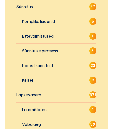
Sünnitus
47
Komplikatsioonid
5
Ettevalmistused
11
Sünnituse protsess
21
Pärast sünnitust
23
Keiser
2
Lapsevanem
371
Lemmikloom
1
Vaba aeg
39