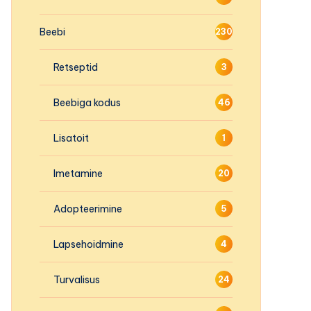
Beebi
230
Retseptid
3
Beebiga kodus
46
Lisatoit
1
Imetamine
20
Adopteerimine
5
Lapsehoidmine
4
Turvalisus
24