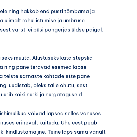
ele ning hakkab end püsti tõmbama ja
a ülimalt rahul istumise ja ümbruse
est varsti ei püsi põngerjas üldse paigal.
iseks muuta. Alustuseks kata stepslid
ega ning pane teravad esemed lapse
a teiste sarnaste kohtade ette pane
ingi uudistab, oleks talle ohutu, sest
 uurib kõiki nurki ja nurgataguseid.
dishimulikud võivad lapsed selles vanuses
nuses erinevalt käituda. Ühe eest peab
ki kindlustama jne. Teine laps sama vanalt