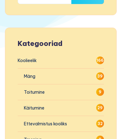
Kategooriad
Koolieelik
166
Mäng
39
Toitumine
9
Käitumine
29
Ettevalmistus kooliks
32