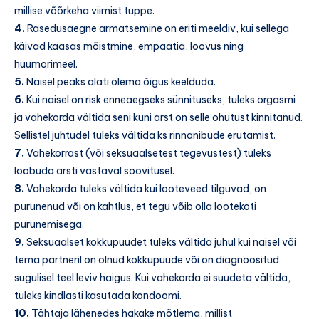
millise võõrkeha viimist tuppe.
4.
Rasedusaegne armatsemine on eriti meeldiv, kui sellega
käivad kaasas mõistmine, empaatia, loovus ning
huumorimeel.
5.
Naisel peaks alati olema õigus keelduda.
6.
Kui naisel on risk enneaegseks sünnituseks, tuleks orgasmi
ja vahekorda vältida seni kuni arst on selle ohutust kinnitanud.
Sellistel juhtudel tuleks vältida ks rinnanibude erutamist.
7.
Vahekorrast (või seksuaalsetest tegevustest) tuleks
loobuda arsti vastaval soovitusel.
8.
Vahekorda tuleks vältida kui looteveed tilguvad, on
purunenud või on kahtlus, et tegu võib olla lootekoti
purunemisega.
9.
Seksuaalset kokkupuudet tuleks vältida juhul kui naisel või
tema partneril on olnud kokkupuude või on diagnoositud
sugulisel teel leviv haigus. Kui vahekorda ei suudeta vältida,
tuleks kindlasti kasutada kondoomi.
10.
Tähtaja lähenedes hakake mõtlema, millist