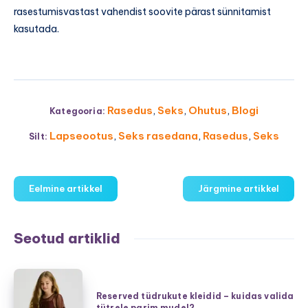
rasestumisvastast vahendist soovite pärast sünnitamist
kasutada.
Rasedus
,
Seks
,
Ohutus
,
Blogi
Kategooria:
Lapseootus
,
Seks rasedana
,
Rasedus
,
Seks
Silt:
Eelmine artikkel
Järgmine artikkel
Seotud artiklid
Reserved
tüdrukute
Reserved tüdrukute kleidid – kuidas valida
tütrele parim mudel?