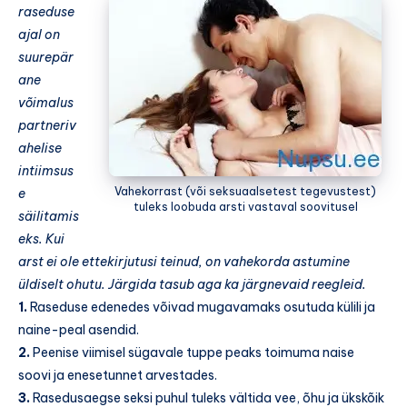
raseduse
ajal on
suurepär
ane
võimalus
partneriv
ahelise
intiimsus
Vahekorrast (või seksuaalsetest tegevustest)
e
tuleks loobuda arsti vastaval soovitusel
säilitamis
eks. Kui
arst ei ole ettekirjutusi teinud, on vahekorda astumine
üldiselt ohutu. Järgida tasub aga ka järgnevaid reegleid.
1.
Raseduse edenedes võivad mugavamaks osutuda külili ja
naine-peal asendid.
2.
Peenise viimisel sügavale tuppe peaks toimuma naise
soovi ja enesetunnet arvestades.
3.
Rasedusaegse seksi puhul tuleks vältida vee, õhu ja ükskõik