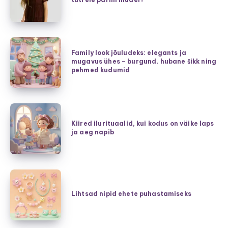
kleidid
–
kuidas
valida
Family
tütrele
Family look jõuludeks: elegants ja
look
mugavus ühes – burgund, hubane šikk ning
parim
jõuludeks:
pehmed kudumid
mudel?
elegants
ja
mugavus
Kiired
ühes
ilurituaalid,
Kiired ilurituaalid, kui kodus on väike laps
–
ja aeg napib
kui
burgund,
kodus
hubane
on
šikk
väike
Lihtsad
ning
laps
nipid
Lihtsad nipid ehete puhastamiseks
pehmed
ja
ehete
kudumid
aeg
puhastamiseks
napib