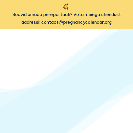
Soovid omada pereportaali? Võta meiega ühendust
aadressil contact@pregnancycalendar.org