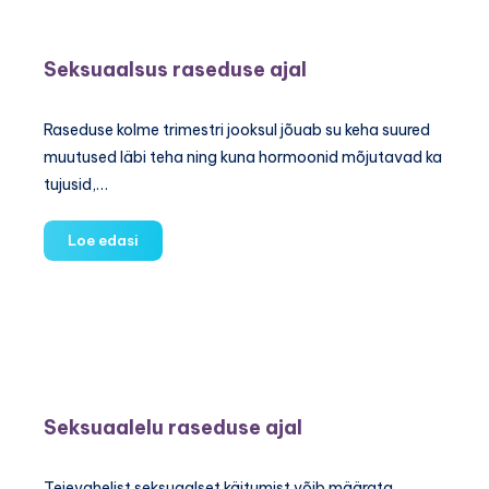
mida
teada
ohutuks
Seksuaalsus raseduse ajal
seksimiseks
Raseduse kolme trimestri jooksul jõuab su keha suured
muutused läbi teha ning kuna hormoonid mõjutavad ka
tujusid,…
Seksuaalsus
Loe edasi
raseduse
ajal
Seksuaalelu raseduse ajal
Teievahelist seksuaalset käitumist võib määrata