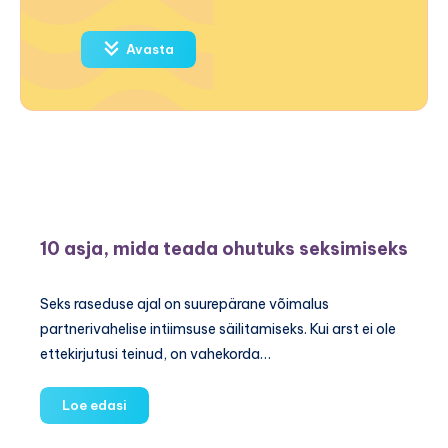
Avasta
10 asja, mida teada ohutuks seksimiseks
Seks raseduse ajal on suurepärane võimalus
partnerivahelise intiimsuse säilitamiseks. Kui arst ei ole
ettekirjutusi teinud, on vahekorda…
10
Loe edasi
asja,