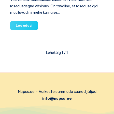
rasedusaegne väsimus. On tavaline, et raseduse ajal
muutuvad nii mehe kui naise…
Seksuaalelu
Loe edasi
raseduse
ajal
Lehekülg 1 / 1
Nupsu.ee - Väikeste sammude suured jäljed
info@nupsu.ee