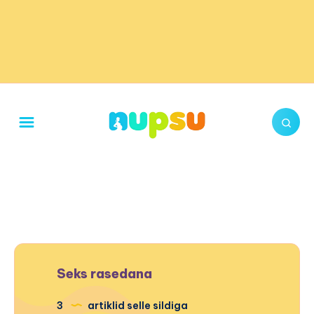
Seks rasedana
3
artiklid selle sildiga