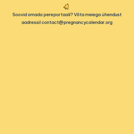
Soovid omada pereportaali? Võta meiega ühendust
aadressil contact@pregnancycalendar.org