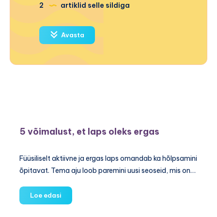
2
artiklid selle sildiga
Avasta
5 võimalust, et laps oleks ergas
Füüsiliselt aktiivne ja ergas laps omandab ka hõlpsamini
õpitavat. Tema aju loob paremini uusi seoseid, mis on…
5
Loe edasi
võimalust,
et