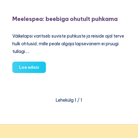
laps
oleks
Meelespea: beebiga ohutult puhkama
ergas
Väikelapsi varitseb suviste puhkuste ja reiside ajal terve
hulk ohtusid, mille peale algaja lapsevanem ei pruugi
tullagi….
Meelespea:
Loe edasi
beebiga
ohutult
puhkama
Lehekülg 1 / 1