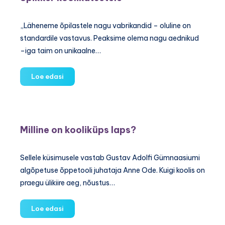
„Läheneme õpilastele nagu vabrikandid – oluline on
standardile vastavus. Peaksime olema nagu aednikud
–iga taim on unikaalne…
Spikker
Loe edasi
koolikatsetele
Milline on kooliküps laps?
Sellele küsimusele vastab Gustav Adolfi Gümnaasiumi
algõpetuse õppetooli juhataja Anne Ode. Kuigi koolis on
praegu ülikiire aeg, nõustus…
Milline
Loe edasi
on