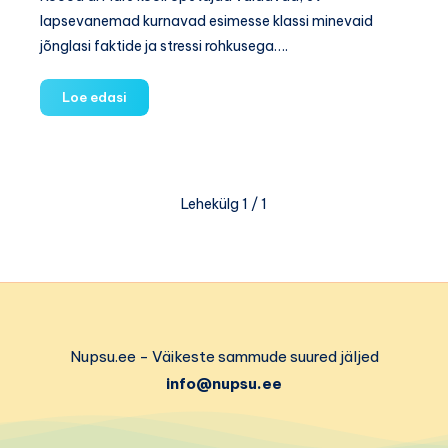
sees
lapsevanemad kurnavad esimesse klassi minevaid
hoidmisega?
jõnglasi faktide ja stressi rohkusega….
Üledrillitud
Loe edasi
laps
tegi
pinge
tõttu
Lehekülg 1 / 1
katsetel
püksid
täis
Nupsu.ee - Väikeste sammude suured jäljed
info@nupsu.ee