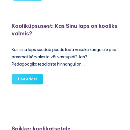
kooli
määramiseks
on
esitatud
Kooliküpsusest: Kas Sinu laps on kooliks
2500
valmis?
taotlust
Kas sinu laps suudab puudutada vasaku käega üle pea
paremat kõrvalesta või vastupidi? Jah?
Pedagoogikateadlaste hinnangul on…
Kooliküpsusest:
Loe edasi
Kas
Sinu
laps
on
kooliks
valmis?
Spikker koolikatsetele