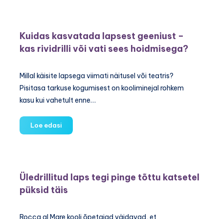
kooliküps
laps?
Kuidas kasvatada lapsest geeniust –
kas rividrilli või vati sees hoidmisega?
Millal käisite lapsega viimati näitusel või teatris?
Pisitasa tarkuse kogumisest on kooliminejal rohkem
kasu kui vahetult enne…
Kuidas
Loe edasi
kasvatada
lapsest
geeniust
–
Üledrillitud laps tegi pinge tõttu katsetel
kas
püksid täis
rividrilli
või
vati
Rocca al Mare kooli õpetajad väidavad, et