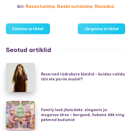
Rasestumine
,
Beebi ootamine
,
Rasedus
Silt:
Eelmine artikkel
Järgmine artikkel
Seotud artiklid
Reserved
tüdrukute
Reserved tüdrukute kleidid – kuidas valida
tütrele parim mudel?
kleidid
–
kuidas
valida
Family
tütrele
Family look jõuludeks: elegants ja
look
mugavus ühes – burgund, hubane šikk ning
parim
jõuludeks:
pehmed kudumid
mudel?
elegants