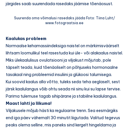
järgides saab suurendada rasedaks jäämise tõenäosust.
Suurenda oma võimalusi rasedaks jääda Foto: Tiina Luht/
www.fotograatsia.ee
Kaalukas probleem
Normaalse kehamassiindeksiga naistel on märkimisväärselt
lihtsam loomulikul teel rasestuda kui üle- või alakaalus naistel.
Miks ülekaalulisus ovulatsiooni ja viljakust mõjutab, pole
täpselt teada, kuid tõenäoliselt on põhjuseks hormonaalne
tasakaal ning probleemid insuliini ja glükoosi talumisega.
Kui soovid kaalus alla võtta, tuleks seda teha aeglaselt, sest
järsk kaalulangus võib ohtu seada nii sinu kui su lapse tervise.
Parima tulemuse tagab sihipärane ja stabiilne kaalulangus.
Maast lahti ja liikuma!
Viljakusele mõjub hästi ka regulaarne trenn. Sea eesmärgiks
end iga päev vähemalt 30 minutit liigutada. Valitud tegevus
peaks olema selline, mis paneks sind kergelt hingeldama ja