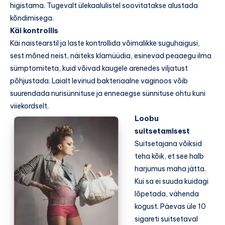
higistama. Tugevalt ülekaalulistel soovitatakse alustada
kõndimisega.
Käi kontrollis
Käi naistearstil ja laste kontrollida võimalikke suguhaigusi,
sest mõned neist, näiteks klamüüdia, esinevad peaaegu ilma
sümptomiteta, kuid võivad kaugele arenedes viljatust
põhjustada. Laialt levinud bakteriaalne vaginoos võib
suurendada nurisünnituse ja enneaegse sünnituse ohtu kuni
viiekordselt.
Loobu
suitsetamisest
Suitsetajana võiksid
teha kõik, et see halb
harjumus maha jätta.
Kui sa ei suuda kuidagi
lõpetada, vähenda
kogust. Päevas üle 10
sigareti suitsetaval