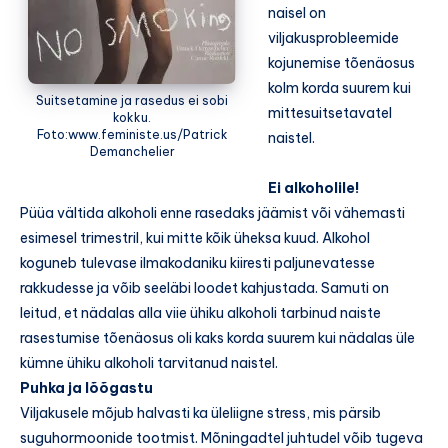
naisel on
viljakusprobleemide
kojunemise tõenäosus
kolm korda suurem kui
Suitsetamine ja rasedus ei sobi
mittesuitsetavatel
kokku.
Foto:www.feministe.us/Patrick
naistel.
Demanchelier
Ei alkoholile!
Püüa vältida alkoholi enne rasedaks jäämist või vähemasti
esimesel trimestril, kui mitte kõik üheksa kuud. Alkohol
koguneb tulevase ilmakodaniku kiiresti paljunevatesse
rakkudesse ja võib seeläbi loodet kahjustada. Samuti on
leitud, et nädalas alla viie ühiku alkoholi tarbinud naiste
rasestumise tõenäosus oli kaks korda suurem kui nädalas üle
kümne ühiku alkoholi tarvitanud naistel.
Puhka ja lõõgastu
Viljakusele mõjub halvasti ka üleliigne stress, mis pärsib
suguhormoonide tootmist. Mõningadtel juhtudel võib tugeva