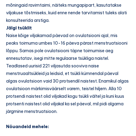
mõningaid ravimtaimi, näiteks mungapipart, kasutatakse
viljakuse tõstmiseks, kuid enne nende tarvitamist tuleks alati
konsulteerida arstiga.
Jälgi tsüklit
Naise kõige viljakamad päevad on ovulatsiooni ajal, mis
peaks toimuma umbes 10-16 päeva pärast menstruatsiooni
lõppu. Samas pole ovulatsiooni täpne toimumise aeg
ennesutatav, isegi mitte regulaarse tsükliga naistel.
Teadlased uurisid 221 viljasutda sooviva naise
menstruaaltsükleid ja leidsid, et tsükli kümnendal päeval
algas ovulatsioon vaid 30 protsendil naistest. Enamikul algas
ovulatsioon märkimisväärselt varem, teistel hiljem. Alla 10
protsendi naistest olid viljakad kogu tsükli vältel ja kuni kuus
protsenti naistest olid viljakal ka sel päeval, mil pidi algama
järgmine menstruatsioon.
Nõuandeid mehele: