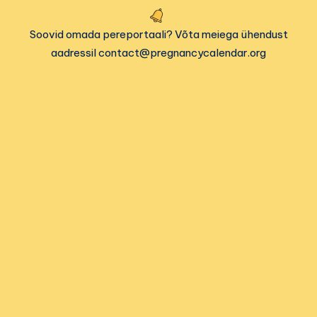
Soovid omada pereportaali? Võta meiega ühendust
aadressil contact@pregnancycalendar.org