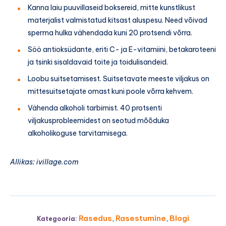
Kanna laiu puuvillaseid boksereid, mitte kunstlikust
materjalist valmistatud kitsast aluspesu. Need võivad
sperma hulka vähendada kuni 20 protsendi võrra.
Söö antioksüdante, eriti C- ja E-vitamiini, betakaroteeni
ja tsinki sisaldavaid toite ja toidulisandeid.
Loobu suitsetamisest. Suitsetavate meeste viljakus on
mittesuitsetajate omast kuni poole võrra kehvem.
Vähenda alkoholi tarbimist. 40 protsenti
viljakusprobleemidest on seotud mõõduka
alkoholikoguse tarvitamisega.
Allikas: ivillage.com
Rasedus
,
Rasestumine
,
Blogi
Kategooria: