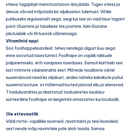
stressi tagajärjel menstruatsioon ära jääda. Tugev stress ja
ärevus võivad mõjutada ka viljakusravi tulemust. Võtke
puhkuseks regulaarselt aega, isegi kui see on vaid laua tagant
püsti tõusmine ja tassikese tee joomine, kiire lõunane
jalutuskäik või õhtusöök sõbrannaga.
Vitamiinid appi
Söö foolhappelisandeid, tehes nendega algust kuu aega
enne soovitud rasestumist. Foolhape on vajalik rakkude
paljunemiseks, eriti varajases raseduses. Samuti kaittseb see
last mitmete väärarendite eest. Mõnede teadlaste väitel
suurendavad need ka viljakust, andes näiteks kaksikute puhul
suurema lootuse, et mõlemad looted jäävad ellu ja arenevad.
Ttoidulisandites ja rikastatud toiduainetes sisalduv
sünteetiline foolhape on kergemini omastatav kui looduslik.
Ole ettevaatlik
Väldi mitte-vajalikke ravimeid, ravimtaimi ja teisi lisandeid,
sest nende mõju ravimitele pole alati teada. Samas