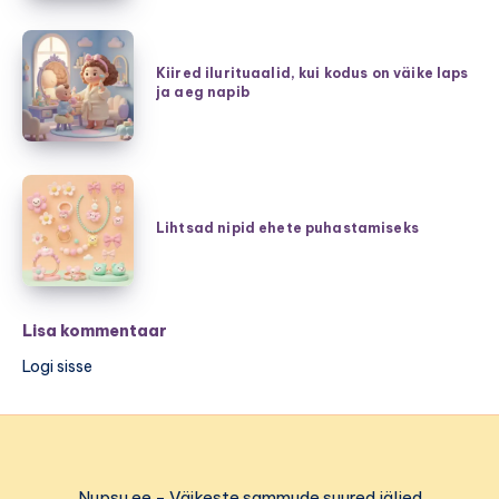
ja
mugavus
Kiired
ühes
ilurituaalid,
Kiired ilurituaalid, kui kodus on väike laps
–
ja aeg napib
kui
burgund,
kodus
hubane
on
šikk
väike
Lihtsad
ning
laps
nipid
Lihtsad nipid ehete puhastamiseks
pehmed
ja
ehete
kudumid
aeg
puhastamiseks
napib
Lisa kommentaar
Logi sisse
Nupsu.ee - Väikeste sammude suured jäljed