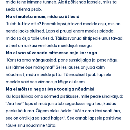
mida teine inimene tunneb. Alati põhjenda lapsele, miks ta
seda ütlema peab.
Ma ei mäleta enam, mida sa ütlesid
Tuleb tuttav ette? Enamik lapsi jätavad meelde asju, mis on
nende jaoks olulised. Laps ei pruugi enam meeles pidada,
mida sa äsja talle ütlesid. Täiskasvanud tihtipeale unustavad,
et neil on raskusi veel öeldu meeldejätmisega.
Ma ei saa süveneda mitmesse asja korraga
“Korista oma mänguasjad, pane sussid jalga ja pese nägu,
siis lähme õue mängima!” Selles lauses on juba kolm
nõudmist, mida meelde jätta. Tõenäoliselt jääb lapsele
meelde vaid see viimane ja kõige olulisem.
Ma ei mõista negatiivse tooniga nõudmisi
Kui laps lükkab oma sõrmed pistikusse, mille peale sina karjud:
“Ära tee!” laps ehmub ja satub segadusse ega tea, kuidas
peaks käituma. Õigem oleks öelda: “Võta oma käsi sealt ära,
see on ohtlik ja sa saad haiget”. See annab lapsele positiivse
tõuke sinu nõudmine täita.