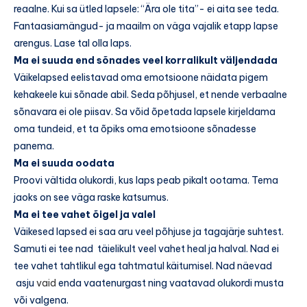
reaalne. Kui sa ütled lapsele: “Ära ole tita”- ei aita see teda.
Fantaasiamängud- ja maailm on väga vajalik etapp lapse
arengus. Lase tal olla laps.
Ma ei suuda end sõnades veel korralikult väljendada
Väikelapsed eelistavad oma emotsioone näidata pigem
kehakeele kui sõnade abil. Seda põhjusel, et nende verbaalne
sõnavara ei ole piisav. Sa võid õpetada lapsele kirjeldama
oma tundeid, et ta õpiks oma emotsioone sõnadesse
panema.
Ma ei suuda oodata
Proovi vältida olukordi, kus laps peab pikalt ootama. Tema
jaoks on see väga raske katsumus.
Ma ei tee vahet õigel ja valel
Väikesed lapsed ei saa aru veel põhjuse ja tagajärje suhtest.
Samuti ei tee nad täielikult veel vahet heal ja halval. Nad ei
tee vahet tahtlikul ega tahtmatul käitumisel. Nad näevad
asju
vaid
enda vaatenurgast ning vaatavad olukordi musta
või valgena.