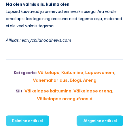
Ma olen valmis siis, kui ma olen
Lapsed kasvavad ja arenevad erineva kiirusega. Ära võrdle
oma lapsi teistega ning ära sunni neid tegema asju, mida nad
ei ole veel valmis tegema.
Allikas : earlychildhoodnews.com
Väikelaps
,
Käitumine
,
Lapsevanem
,
Kategooria:
Vanemaharidus
,
Blogi
,
Areng
Väikelapse käitumine
,
Väikelapse areng
,
Silt:
Väikelapse arengufaasid
Eelmine artikkel
Järgmine artikkel