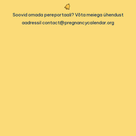
Soovid omada pereportaali? Võta meiega ühendust
aadressil contact@pregnancycalendar.org