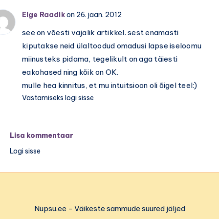
Elge Raadik
on 26. jaan. 2012
see on võesti vajalik artikkel. sest enamasti
kiputakse neid ülaltoodud omadusi lapse iseloomu
miinusteks pidama, tegelikult on aga täiesti
eakohased ning kõik on OK.
mulle hea kinnitus, et mu intuitsioon oli õigel teel:)
Vastamiseks logi sisse
Lisa kommentaar
Logi sisse
Nupsu.ee - Väikeste sammude suured jäljed