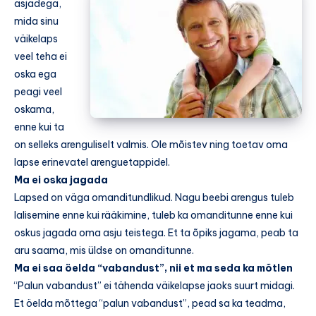
asjadega,
mida sinu
väikelaps
veel teha ei
oska ega
peagi veel
oskama,
enne kui ta
on selleks arenguliselt valmis. Ole mõistev ning toetav oma
lapse erinevatel arenguetappidel.
Ma ei oska jagada
Lapsed on väga omanditundlikud. Nagu beebi arengus tuleb
lalisemine enne kui rääkimine, tuleb ka omanditunne enne kui
oskus jagada oma asju teistega. Et ta õpiks jagama, peab ta
aru saama, mis üldse on omanditunne.
Ma ei saa öelda “vabandust”, nii et ma seda ka mõtlen
“Palun vabandust” ei tähenda väikelapse jaoks suurt midagi.
Et öelda mõttega “palun vabandust”, pead sa ka teadma,