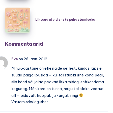
hubane
on
šikk
väike
Lihtsad
ning
laps
nipid
Lihtsad nipid ehete puhastamiseks
pehmed
ja
ehete
kudumid
aeg
puhastamiseks
napib
Kommentaarid
Eve
on 26. jaan. 2012
Minu 6aastane on ehe näide sellest, kuidas laps ei
suuda paigal püsida – kui ta istubki ühe koha peal,
siis käed või jalad peavad ikka midagi sehkendama
koguaeg. Mõnikord on tunna, nagu tal oleks vedrud
all – pidevalt hüppab ja kargab ringi
Vastamiseks logi sisse