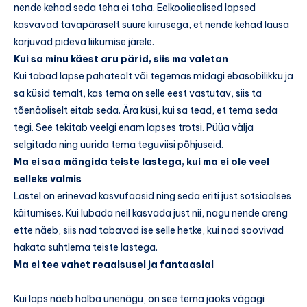
nende kehad seda teha ei taha. Eelkooliealised lapsed
kasvavad tavapäraselt suure kiirusega, et nende kehad lausa
karjuvad pideva liikumise järele.
Kui sa minu käest aru pärid, siis ma valetan
Kui tabad lapse pahateolt või tegemas midagi ebasobilikku ja
sa küsid temalt, kas tema on selle eest vastutav, siis ta
tõenäoliselt eitab seda. Ära küsi, kui sa tead, et tema seda
tegi. See tekitab veelgi enam lapses trotsi. Püüa välja
selgitada ning uurida tema teguviisi põhjuseid.
Ma ei saa mängida teiste lastega, kui ma ei ole veel
selleks valmis
Lastel on erinevad kasvufaasid ning seda eriti just sotsiaalses
käitumises. Kui lubada neil kasvada just nii, nagu nende areng
ette näeb, siis nad tabavad ise selle hetke, kui nad soovivad
hakata suhtlema teiste lastega.
Ma ei tee vahet reaalsusel ja fantaasial
Kui laps näeb halba unenägu, on see tema jaoks vägagi