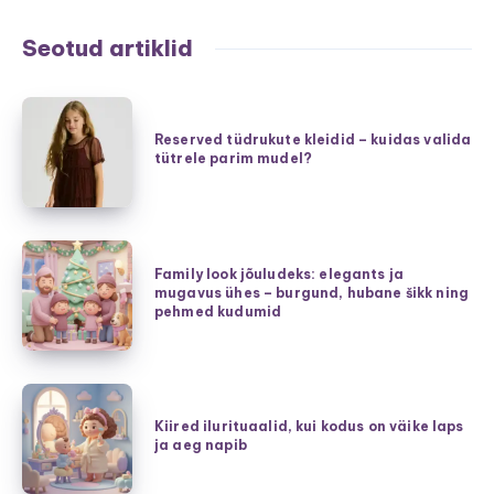
Seotud artiklid
Reserved
tüdrukute
Reserved tüdrukute kleidid – kuidas valida
tütrele parim mudel?
kleidid
–
kuidas
valida
Family
tütrele
Family look jõuludeks: elegants ja
look
mugavus ühes – burgund, hubane šikk ning
parim
jõuludeks:
pehmed kudumid
mudel?
elegants
ja
mugavus
Kiired
ühes
ilurituaalid,
Kiired ilurituaalid, kui kodus on väike laps
–
ja aeg napib
kui
burgund,
kodus