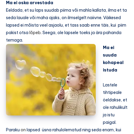
Ma ei oska arvestada
Eeldada, et su laps suudab piima või mahla kallata, ilma et ta
seda lauale või maha ajaks, on ilmselgelt naiivne. Väikesed
lapsed ei mõista veel asjaolu, et tass saab enne täis, kui piim
pakist otsa
lõpeb
. Seega, ole lapsele toeks ja ära pahanda
temaga.
Ma ei
suuda
kohapeal
istuda
Lastele
tihtipeale
öeldakse, et
ole rahulikult
ja istu
paigal.
Paraku
on
lapsed üsna rahulolematud ning seda enam, kui