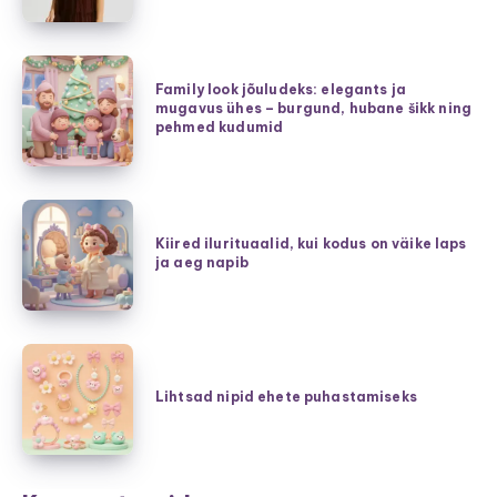
–
kuidas
valida
Family
tütrele
Family look jõuludeks: elegants ja
look
mugavus ühes – burgund, hubane šikk ning
parim
jõuludeks:
pehmed kudumid
mudel?
elegants
ja
mugavus
Kiired
ühes
ilurituaalid,
Kiired ilurituaalid, kui kodus on väike laps
–
ja aeg napib
kui
burgund,
kodus
hubane
on
šikk
väike
Lihtsad
ning
laps
nipid
Lihtsad nipid ehete puhastamiseks
pehmed
ja
ehete
kudumid
aeg
puhastamiseks
napib