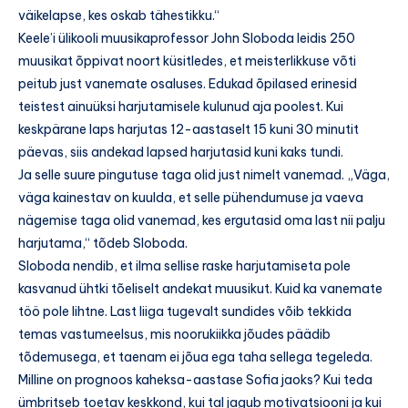
väikelapse, kes oskab tähestikku.“
Keele’i ülikooli muusikaprofessor John Sloboda leidis 250
muusikat õppivat noort küsitledes, et meisterlikkuse võti
peitub just vanemate osaluses. Edukad õpilased erinesid
teistest ainuüksi harjutamisele kulunud aja poolest. Kui
keskpärane laps harjutas 12-aastaselt 15 kuni 30 minutit
päevas, siis andekad lapsed harjutasid kuni kaks tundi.
Ja selle suure pingutuse taga olid just nimelt vanemad. „Väga,
väga kainestav on kuulda, et selle pühendumuse ja vaeva
nägemise taga olid vanemad, kes ergutasid oma last nii palju
harjutama,“ tõdeb Sloboda.
Sloboda nendib, et ilma sellise raske harjutamiseta pole
kasvanud ühtki tõeliselt andekat muusikut. Kuid ka vanemate
töö pole lihtne. Last liiga tugevalt sundides võib tekkida
temas vastumeelsus, mis noorukiikka jõudes päädib
tõdemusega, et taenam ei jõua ega taha sellega tegeleda.
Milline on prognoos kaheksa-aastase Sofia jaoks? Kui teda
ümbritseb toetav keskkond, kui tal jagub motivatsiooni ja kui