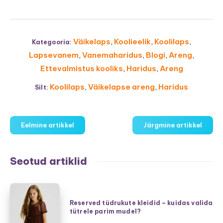
Väikelaps
,
Koolieelik
,
Koolilaps
,
Kategooria:
Lapsevanem
,
Vanemaharidus
,
Blogi
,
Areng
,
Ettevalmistus kooliks
,
Haridus
,
Areng
Koolilaps
,
Väikelapse areng
,
Haridus
Silt:
Eelmine artikkel
Järgmine artikkel
Seotud artiklid
Reserved
tüdrukute
Reserved tüdrukute kleidid – kuidas valida
tütrele parim mudel?
kleidid