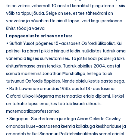
ta on valmis vähemalt 10 aastat korralikult pingutama – siis
võib ta tippu jõuda. Selge on see, et tee tähesärani on
vaevaline ja nõuab mitte ainult lapse, vaid kogu perekonna
ühist tööd ja vaeva.
Lapsgeeniuste erinev saatus:
• Sufiah Yusof põgenes 15-aastaselt Oxfordi ülikoolist. Kui
politsei ta pärast pikki otsinguid leidis, süüdistas tüdruk oma
vanemaid liigses survestamises. Ta jättis kooli pooleli ja läks
ehitusfirmasse assistendiks. Tüdruk abiellus 2004. aastal
samuti moslemist Jonathan Marshalliga, kellega ta oli
tutvunud Oxfordis õppides. Nende abielu kestis aasta aega.
• Ruth Lawrence omandas 1985. aastal 13-aastasena
Oxfordi ülikooli kõrgema matemaatika eriala diplomi. Hetkel
on ta kahe lapse ema, kes töötab Iisraeli ülikoolis
matemaatikaprofessorina.
• Singapuri-Suurbritannia juurtega Ainan Celeste Cawley
omandas kuue-aastasena keemia kallakuga keskhariduse ja
omandab hetkel Singapuri Polütehnikaülikoolis samal erialal