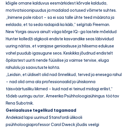
kõigile omane kalduvus eesmärkidest kõrvale kalduda,
motivatsioonipuudus ja madalad ootused võimete suhtes.
„Inimene pole robot – sa ei saa talle ühte teed määrata ja
eeldada, et ta seda radapidi ka käib,“ selgitab Freeman.
New Yorgis asuva ainult väga kõrge IQ-ga lastele mõeldud
Hunter kolledži algkooli endiste kasvandike seas läbiviidud
uuring näitas, et varajase geniaalsuse ja hilisema edukuse
vahel puudub igasugune seos. Keskikka jõudnud endistelt
õpilastest uuriti nende füüsilise ja vaimse tervise, eluga
rahulolu ja saavutuste kohta.
„Leidsin, et üldiselt olid nad õnnelikud, terved ja enesega rahul
– nad olid oma ala professionaalid ja ühiskonna
täisväärtusliku liikmed – kuid nad ei teinud midagi erilist,“
tõdeb uuringu autor, Ameerika Psühholoogiaühingus töötav
Rena Subotnik.
Geniaalsuse tegelikud tagamaad
Andekaid lapsi uurinud Stansfordi ülikooli
psühholoogiaprofessor Carol Dweck jõudis veelgi