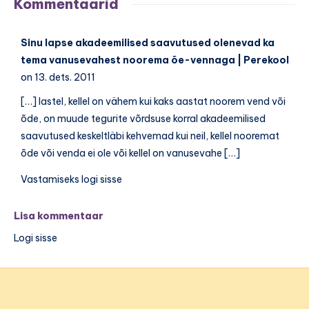
Kommentaarid
Sinu lapse akadeemilised saavutused olenevad ka
tema vanusevahest noorema õe-vennaga | Perekool
on 13. dets. 2011
[…] lastel, kellel on vähem kui kaks aastat noorem vend või
õde, on muude tegurite võrdsuse korral akadeemilised
saavutused keskeltläbi kehvemad kui neil, kellel nooremat
õde või venda ei ole või kellel on vanusevahe […]
Vastamiseks logi sisse
Lisa kommentaar
Logi sisse