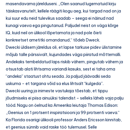
masendavama järelduseni. „Olen saanud lugematuid kirju
täiskasvanutelt, kellele räägiti kogu aeg, kui targad nad on ja
kui suur edu neid tulevikus saadab – seega ei näinud nad
kunagi vaeva ega pingutanud. Paljudel neist on väga kõrge
IQ, kuid neil on ülikool lõpetamata ja nad pole õieti
konkreetset ametitki omandanud,“ tõdeb Dweck.
Dwecki üldisem järeldus oli, et lapse tarkuse pidev ülistamine
mõjub talle pärssivalt, kujundades väga piiratud mõttemalli.
Andekaks tembeldatud laps riskib vähem, pingutab vähem ja
otsustab alati lihtsama variandi kasuks, sest ei taha oma
“andeka” staatust ohtu seada. Ja paljud jäävadki seda
uskuma – et targana võid sa elus lihtsalt “kulgeda”.
Dwecki uuring ja inimeste vastukaja tõestab, et tippu
jõudmiseks ei piisa ainuüksi talendist – selleks läheb vaja palju
tööd. Nagu on öelnud ka Ameerika leiutaja Thomas Edison:
„Geenius on 1 protsent inspiratsiooni ja 99 protsenti vaeva.“
Ka Florida osariigi ülikooli professor Anders Ericsson kinnitab,
et geenius sünnib vaid raske töö tulemusel. Selle