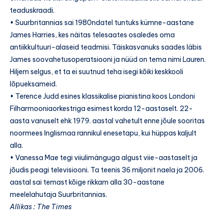
teaduskraadi.
• Suurbritannias sai 1980ndatel tuntuks kümne-aastane
James Harries, kes näitas telesaates osaledes oma
antiikkultuuri-alaseid teadmisi. Täiskasvanuks saades läbis
James soovahetusoperatsiooni ja nüüd on tema nimi Lauren.
Hiljem selgus, et ta ei suutnud teha isegi kõiki keskkooli
lõpueksameid.
• Terence Judd esines klassikalise pianistina koos Londoni
Filharmooniaorkestriga esimest korda 12-aastaselt. 22-
aasta vanuselt ehk 1979. aastal vahetult enne jõule sooritas
noormees Inglismaa rannikul enesetapu, kui hüppas kaljult
alla.
• Vanessa Mae tegi viiulimänguga algust viie-aastaselt ja
jõudis peagi televisiooni. Ta teenis 36 miljonit naela ja 2006.
aastal sai temast kõige rikkam alla 30-aastane
meelelahutaja Suurbritannias.
Allikas : The Times