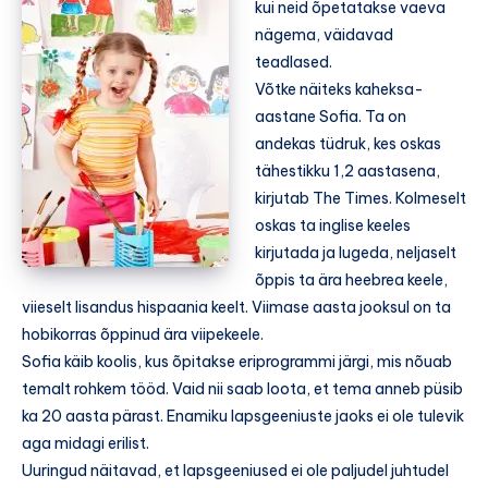
kui neid õpetatakse vaeva
nägema, väidavad
teadlased.
Võtke näiteks kaheksa-
aastane Sofia. Ta on
andekas tüdruk, kes oskas
tähestikku 1,2 aastasena,
kirjutab The Times. Kolmeselt
oskas ta inglise keeles
kirjutada ja lugeda, neljaselt
õppis ta ära heebrea keele,
viieselt lisandus hispaania keelt. Viimase aasta jooksul on ta
hobikorras õppinud ära viipekeele.
Sofia käib koolis, kus õpitakse eriprogrammi järgi, mis nõuab
temalt rohkem tööd. Vaid nii saab loota, et tema anneb püsib
ka 20 aasta pärast. Enamiku lapsgeeniuste jaoks ei ole tulevik
aga midagi erilist.
Uuringud näitavad, et lapsgeeniused ei ole paljudel juhtudel