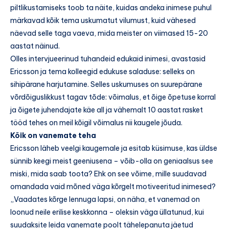
piltlikustamiseks toob ta näite, kuidas andeka inimese puhul
märkavad kõik tema uskumatut vilumust, kuid vähesed
näevad selle taga vaeva, mida meister on viimased 15-20
aastat näinud.
Olles intervjueerinud tuhandeid edukaid inimesi, avastasid
Ericsson ja tema kolleegid edukuse saladuse: selleks on
sihipärane harjutamine. Selles uskumuses on suurepärane
võrdõiguslikkust tagav tõde: võimalus, et õige õpetuse korral
ja õigete juhendajate käe all ja vähemalt 10 aastat rasket
tööd tehes on meil kõigil võimalus nii kaugele jõuda.
Kõik on vanemate teha
Ericsson läheb veelgi kaugemale ja esitab küsimuse, kas üldse
sünnib keegi meist geeniusena – võib-olla on geniaalsus see
miski, mida saab toota? Ehk on see võime, mille suudavad
omandada vaid mõned väga kõrgelt motiveeritud inimesed?
„Vaadates kõrge lennuga lapsi, on näha, et vanemad on
loonud neile erilise keskkonna – oleksin väga üllatunud, kui
suudaksite leida vanemate poolt tähelepanuta jäetud