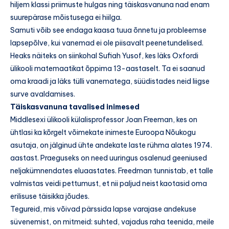
hiljem klassi priimuste hulgas ning täiskasvanuna nad enam
suurepärase mõistusega ei hiilga.
Samuti võib see endaga kaasa tuua õnnetu ja probleemse
lapsepõlve, kui vanemad ei ole piisavalt peenetundelised.
Heaks näiteks on siinkohal Sufiah Yusof, kes läks Oxfordi
ülikooli matemaatikat õppima 13-aastaselt. Ta ei saanud
oma kraadi ja läks tülli vanematega, süüdistades neid liigse
surve avaldamises.
Täiskasvanuna tavalised inimesed
Middlesexi ülikooli külalisprofessor Joan Freeman, kes on
ühtlasi ka kõrgelt võimekate inimeste Euroopa Nõukogu
asutaja, on jälginud ühte andekate laste rühma alates 1974.
aastast. Praeguseks on need uuringus osalenud geeniused
neljakümnendates eluaastates. Freedman tunnistab, et talle
valmistas veidi pettumust, et nii paljud neist kaotasid oma
erilisuse täisikka jõudes.
Tegureid, mis võivad pärssida lapse varajase andekuse
süvenemist, on mitmeid: suhted, vajadus raha teenida, meile