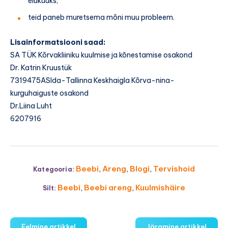
elukuuks;
teid paneb muretsema mõni muu probleem.
Lisainformatsiooni saad:
SA TÜK Kõrvakliiniku kuulmise ja kõnestamise osakond
Dr. Katrin Kruustük
7319475ASIda-Tallinna Keskhaigla Kõrva-nina-
kurguhaiguste osakond
Dr.Liina Luht
6207916
Beebi
,
Areng
,
Blogi
,
Tervishoid
Kategooria:
Beebi
,
Beebi areng
,
Kuulmishäire
Silt:
Eelmine artikkel
Järgmine artikkel