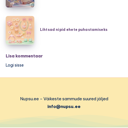
burgund,
kodus
hubane
on
šikk
väike
Lihtsad
ning
laps
nipid
Lihtsad nipid ehete puhastamiseks
pehmed
ja
ehete
kudumid
aeg
puhastamiseks
napib
Lisa kommentaar
Logi sisse
Nupsu.ee - Väikeste sammude suured jäljed
info@nupsu.ee