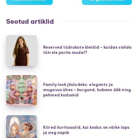
Seotud artiklid
Reserved
tüdrukute
Reserved tüdrukute kleidid – kuidas valida
tütrele parim mudel?
kleidid
–
kuidas
valida
Family
tütrele
Family look jõuludeks: elegants ja
look
mugavus ühes – burgund, hubane šikk ning
parim
jõuludeks:
pehmed kudumid
mudel?
elegants
ja
mugavus
Kiired
ühes
ilurituaalid,
Kiired ilurituaalid, kui kodus on väike laps
–
ja aeg napib
kui