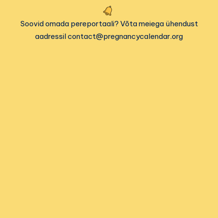
Soovid omada pereportaali? Võta meiega ühendust
aadressil contact@pregnancycalendar.org