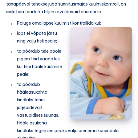
tänapäeval tehakse juba sünnitusmajas kuulmiskontroll, on
siiski hea teada ka hiljem avalduvaid ohumärke.
Paluge oma lapse kuulmist kontrollida kui:
laps ei võpata järsu
ning valju heli peale;
ta pöördub teie poole
pigem teid vaadates
kui teie hääle kuulmise
peale;
ta pöördub
hääleasukohta
kindlaks tehes
järjepidevalt
vastupidises suunas.
Hääle asukoha
kindlaks tegemine peaks välja arenema kuuendaks