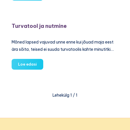
tip:
Veendu,
et
lapse
Turvatool ja nutmine
turvatool
on
korrektselt
Mõned lapsed vajuvad unne enne kui jõuad maja eest
kinnitatud
ära sõita, teised ei suuda turvatoolis kahte minutitki…
Turvatool
Loe edasi
ja
nutmine
Lehekülg 1 / 1