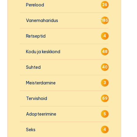
Perelood
26
Vanemaharidus
185
Retseptid
4
Kodu ja keskkond
48
Suhted
40
Meisterdamine
3
Tervishoid
69
Adopteerimine
5
Seks
4