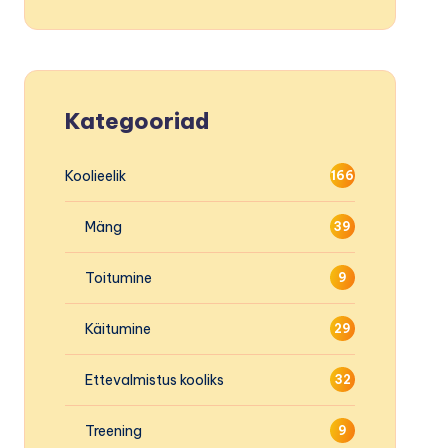
Kategooriad
Koolieelik
166
Mäng
39
Toitumine
9
Käitumine
29
Ettevalmistus kooliks
32
Treening
9