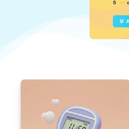
5
a
A