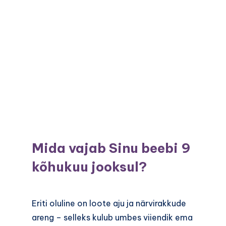
Mida vajab Sinu beebi 9
kõhukuu jooksul?
Eriti oluline on loote aju ja närvirakkude
areng – selleks kulub umbes viiendik ema