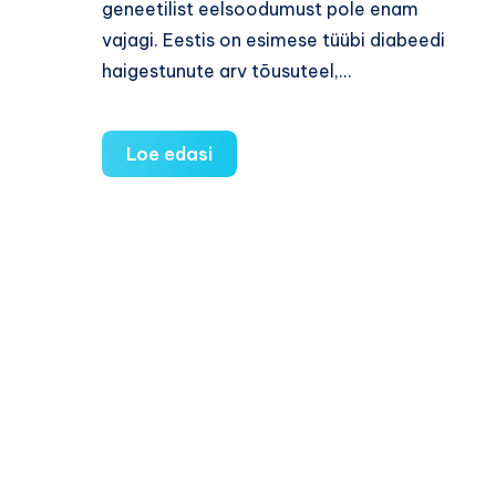
geneetilist eelsoodumust pole enam
vajagi. Eestis on esimese tüübi diabeedi
haigestunute arv tõusuteel,…
Üha
Loe edasi
enam
Eesti
lapsi
haigestub
suhkruhaigusesse