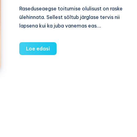
Raseduseaegse toitumise olulisust on raske
ülehinnata. Sellest sõltub järglase tervis nii
lapsena kui ka juba vanemas eas….
Uuring:
Loe edasi
Raseda
kesine
dieet
võib
ohustada
sündivat
last