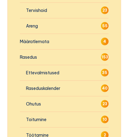
Tervishoid
23
Areng
55
Määratlemata
4
Rasedus
153
Ettevalmistused
35
Raseduskalender
40
Ohutus
23
Toitumine
10
Töötamine
2