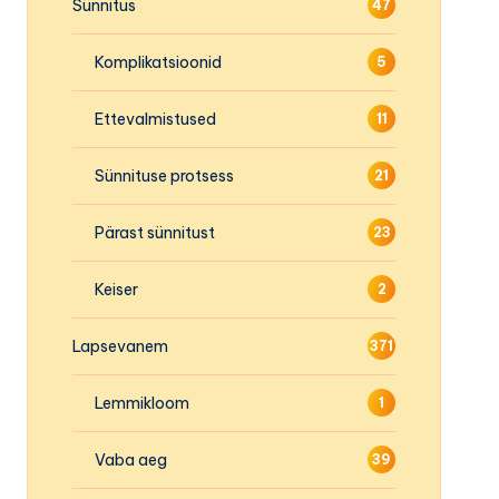
Sünnitus
47
Komplikatsioonid
5
Ettevalmistused
11
Sünnituse protsess
21
Pärast sünnitust
23
Keiser
2
Lapsevanem
371
Lemmikloom
1
Vaba aeg
39