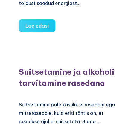
toidust saadud energiast,…
Mida
Loe edasi
vajab
Sinu
beebi
9
kõhukuu
Suitsetamine ja alkoholi
jooksul?
tarvitamine rasedana
Suitsetamine pole kasulik ei rasedale ega
mitterasedale, kuid eriti tähtis on, et
raseduse ajal ei suitsetata. Sama…