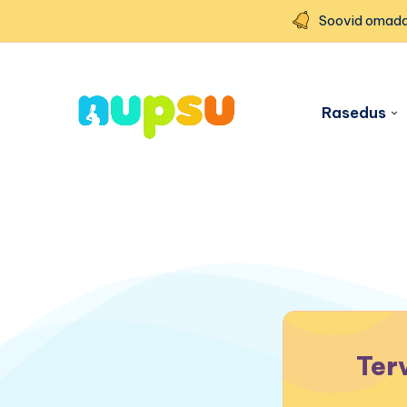
Soovid omada
Rasedus
Ter