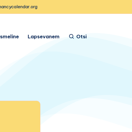
nancycalendar.org
ismeline
Lapsevanem
Otsi