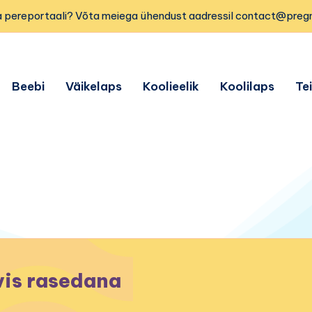
 pereportaali? Võta meiega ühendust aadressil contact@preg
Beebi
Väikelaps
Koolieelik
Koolilaps
Te
vis rasedana