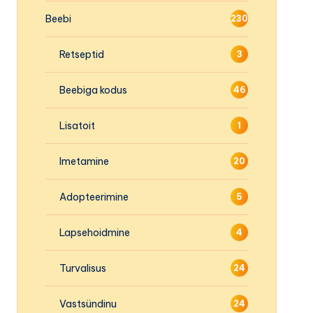
Beebi
230
Retseptid
3
Beebiga kodus
46
Lisatoit
1
Imetamine
20
Adopteerimine
5
Lapsehoidmine
4
Turvalisus
24
Vastsündinu
24