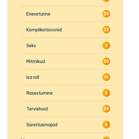
Enesetunne
30
Komplikatsioonid
22
Seks
3
Mitmikud
20
Isa roll
16
Rasestumine
5
Tervishoid
36
Sünnitusmajad
6