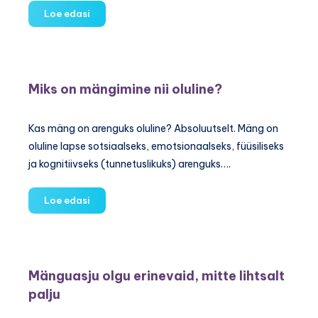
Mänge
Loe edasi
kuni
aastase
lapsega
mängimiseks
Miks on mängimine nii oluline?
Kas mäng on arenguks oluline? Absoluutselt. Mäng on
oluline lapse sotsiaalseks, emotsionaalseks, füüsiliseks
ja kognitiivseks (tunnetuslikuks) arenguks….
Miks
Loe edasi
on
mängimine
nii
oluline?
Mänguasju olgu erinevaid, mitte lihtsalt
palju