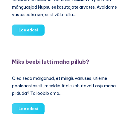
mänguasjad Nupsu.ee kasutajate arvates. Avaldame
vastused ka siin, sest võib-olla…
Maailma
Loe edasi
parimad
mänguasjad
Miks beebi lutti maha pillub?
Oled seda märganud, et mingis vanuses, ütleme
pooleaastaselt, meeldib titale kohutavalt asju maha
pilduda? Ta loobib oma…
Miks
Loe edasi
beebi
lutti
maha