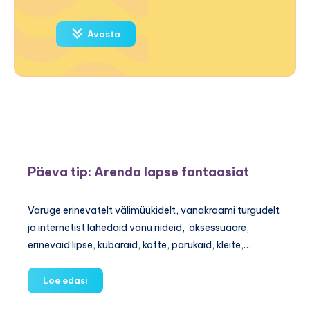
Avasta
Päeva tip: Arenda lapse fantaasiat
Varuge erinevatelt välimüükidelt, vanakraami turgudelt
ja internetist lahedaid vanu riideid, aksessuaare,
erinevaid lipse, kübaraid, kotte, parukaid, kleite,…
Päeva
Loe edasi
tip: