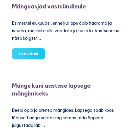
pillub?
Mänguasjad vastsündinule
Esimestel elukuudel, enne kui laps õpib haarama ja
istuma, meeldib talle vaadata ja kuulata. Vastsündinu
näeb kõigest…
Mänguasjad
Loe edasi
vastsündinule
Mänge kuni aastase lapsega
mängimiseks
Beebi õpib ja areneb mängides. Lapsega saab koos
lõbusalt aega veeta ning samas teda õppima
julgustada läbi…