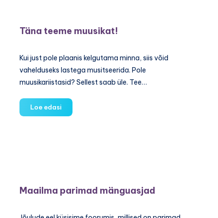
Arenda
lapse
fantaasiat
Täna teeme muusikat!
Kui just pole plaanis kelgutama minna, siis võid
vahelduseks lastega musitseerida. Pole
muusikariistasid? Sellest saab üle. Tee…
Täna
Loe edasi
teeme
muusikat!
Maailma parimad mänguasjad
Jõulude eel küsisime foorumis, millised on parimad