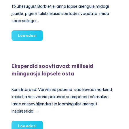
15 ühesugust Barbiet ei anna lapse arengule midagi
juurde, pigem tuleb lelusid soetades vaadata, mida
saab sellega…
Mänguasju
Loe edasi
olgu
erinevaid,
mitte
lihtsalt
Eksperdid soovitavad: milliseid
palju
mänguasju lapsele osta
Kunstitarbed: Värvilised paberid, sädelevad markerid,
kriidid ja vesivärvid pakuvad suurepärast võimalust
laste eneseväljendust ja loomingulist arengut
inspireerida….
Eksperdid
Loe edasi