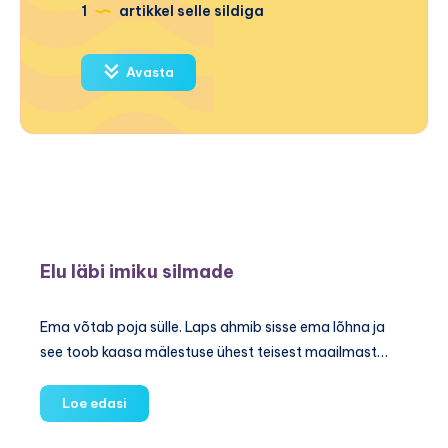
1
artikkel selle sildiga
Avasta
Elu läbi imiku silmade
Ema võtab poja sülle. Laps ahmib sisse ema lõhna ja
see toob kaasa mälestuse ühest teisest maailmast…
Elu
Loe edasi
läbi
imiku