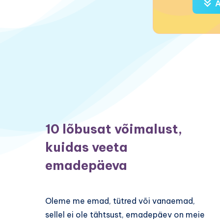
A
10 lõbusat võimalust,
kuidas veeta
emadepäeva
Oleme me emad, tütred või vanaemad,
sellel ei ole tähtsust, emadepäev on meie