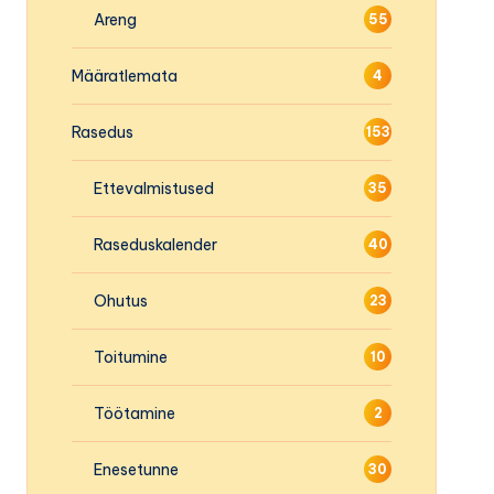
Areng
55
Määratlemata
4
Rasedus
153
Ettevalmistused
35
Raseduskalender
40
Ohutus
23
Toitumine
10
Töötamine
2
Enesetunne
30