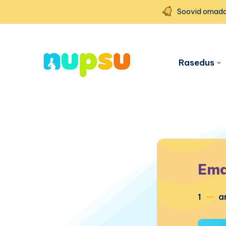
Soovid omada
Rasedus
Ema
1
ar