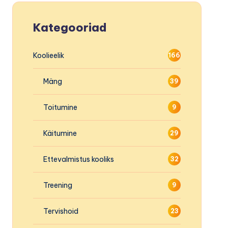
Kategooriad
Koolieelik
166
Mäng
39
Toitumine
9
Käitumine
29
Ettevalmistus kooliks
32
Treening
9
Tervishoid
23