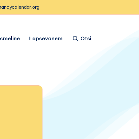
nancycalendar.org
ismeline
Lapsevanem
Otsi