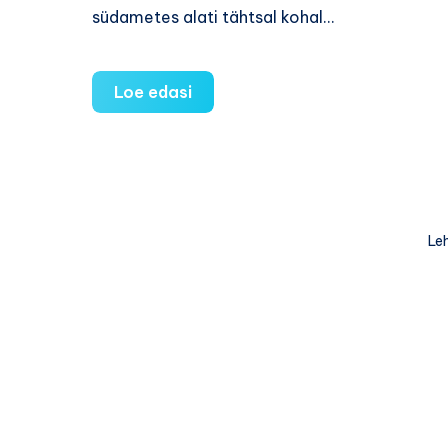
südametes alati tähtsal kohal…
10
Loe edasi
lõbusat
võimalust,
kuidas
veeta
emadepäeva
Leh