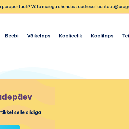
 pereportaali? Võta meiega ühendust aadressil contact@preg
Beebi
Väikelaps
Koolieelik
Koolilaps
Te
depäev
tikkel selle sildiga