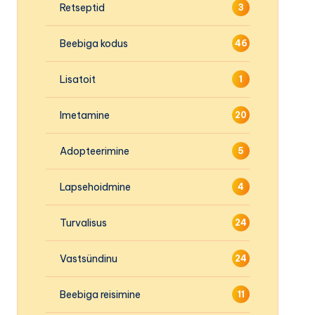
Retseptid
3
Beebiga kodus
46
Lisatoit
1
Imetamine
20
Adopteerimine
5
Lapsehoidmine
4
Turvalisus
24
Vastsündinu
24
Beebiga reisimine
11