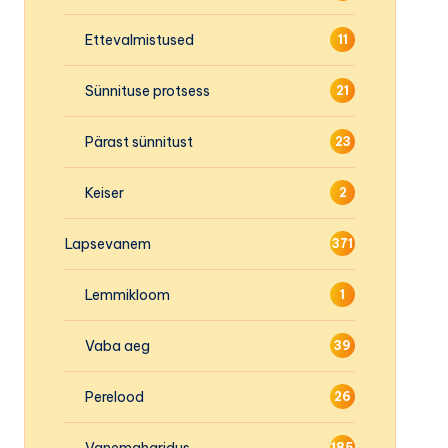
Ettevalmistused
11
Sünnituse protsess
21
Pärast sünnitust
23
Keiser
2
Lapsevanem
371
Lemmikloom
1
Vaba aeg
39
Perelood
26
Vanemaharidus
185