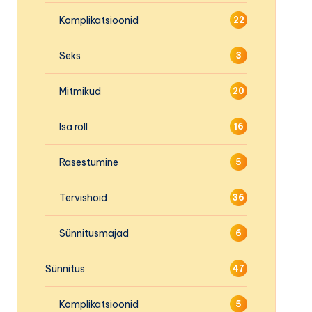
Komplikatsioonid
22
Seks
3
Mitmikud
20
Isa roll
16
Rasestumine
5
Tervishoid
36
Sünnitusmajad
6
Sünnitus
47
Komplikatsioonid
5