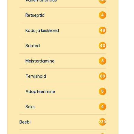
Retseptid
4
Kodu ja keskkond
48
Suhted
40
Meisterdamine
3
Tervishoid
69
Adopteerimine
5
Seks
4
Beebi
230