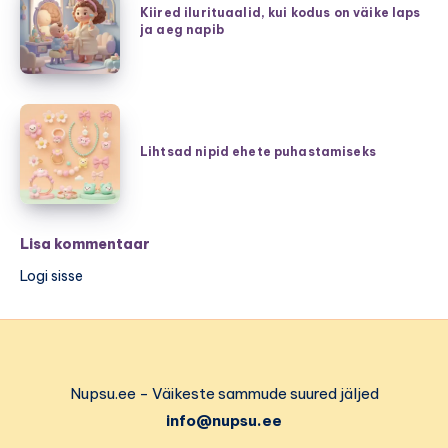
ühes
ilurituaalid,
Kiired ilurituaalid, kui kodus on väike laps
–
ja aeg napib
kui
burgund,
kodus
hubane
on
šikk
väike
Lihtsad
ning
laps
nipid
Lihtsad nipid ehete puhastamiseks
pehmed
ja
ehete
kudumid
aeg
puhastamiseks
napib
Lisa kommentaar
Logi sisse
Nupsu.ee - Väikeste sammude suured jäljed
info@nupsu.ee