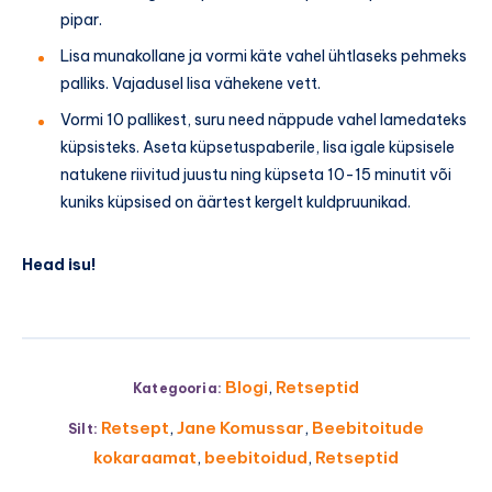
pipar.
Lisa munakollane ja vormi käte vahel ühtlaseks pehmeks
palliks. Vajadusel lisa vähekene vett.
Vormi 10 pallikest, suru need näppude vahel lamedateks
küpsisteks. Aseta küpsetuspaberile, lisa igale küpsisele
natukene riivitud juustu ning küpseta 10-15 minutit või
kuniks küpsised on äärtest kergelt kuldpruunikad.
Head isu!
Blogi
,
Retseptid
Kategooria:
Retsept
,
Jane Komussar
,
Beebitoitude
Silt:
kokaraamat
,
beebitoidud
,
Retseptid