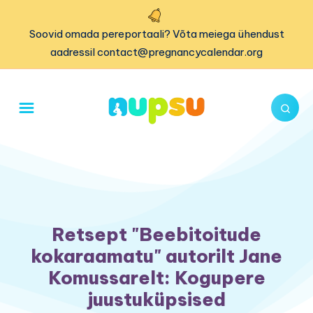
Soovid omada pereportaali? Võta meiega ühendust
aadressil contact@pregnancycalendar.org
Retsept "Beebitoitude
kokaraamatu" autorilt Jane
Komussarelt: Kogupere
juustuküpsised