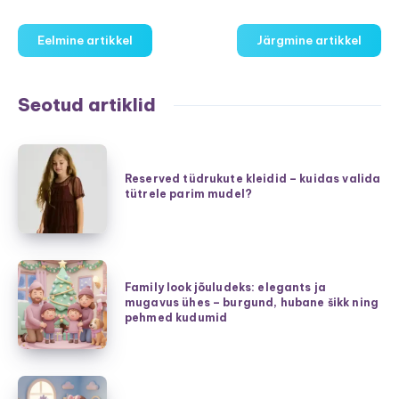
Eelmine artikkel
Järgmine artikkel
Seotud artiklid
Reserved
tüdrukute
Reserved tüdrukute kleidid – kuidas valida
tütrele parim mudel?
kleidid
–
kuidas
valida
Family
tütrele
Family look jõuludeks: elegants ja
look
mugavus ühes – burgund, hubane šikk ning
parim
jõuludeks:
pehmed kudumid
mudel?
elegants
ja
mugavus
Kiired