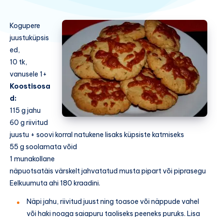
Kogupere
juustuküpsis
ed,
10 tk,
vanusele 1+
Koostisosa
d:
115 g jahu
60 g riivitud
juustu + soovi korral natukene lisaks küpsiste katmiseks
55 g soolamata võid
1 munakollane
näpuotsatäis värskelt jahvatatud musta pipart või piprasegu
Eelkuumuta ahi 180 kraadini.
Näpi jahu, riivitud juust ning toasoe või näppude vahel
või haki noaga saiapuru taoliseks peeneks puruks. Lisa