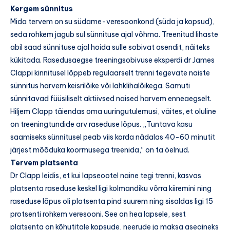
Kergem sünnitus
Mida tervem on su südame-veresoonkond (süda ja kopsud),
seda rohkem jagub sul sünnituse ajal võhma. Treenitud lihaste
abil saad sünnituse ajal hoida sulle sobivat asendit, näiteks
kükitada. Rasedusaegse treeningsobivuse eksperdi dr James
Clappi kinnitusel lõppeb regulaarselt trenni tegevate naiste
sünnitus harvem keisrilõike või lahklihalõikega. Samuti
sünnitavad füüsiliselt aktiivsed naised harvem enneaegselt.
Hiljem Clapp täiendas oma uuringutulemusi, väites, et oluline
on treeningtundide arv raseduse lõpus. „Tuntava kasu
saamiseks sünnitusel peab viis korda nädalas 40-60 minutit
järjest mõõduka koormusega treenida,“ on ta öelnud.
Tervem platsenta
Dr Clapp leidis, et kui lapseootel naine tegi trenni, kasvas
platsenta raseduse keskel ligi kolmandiku võrra kiiremini ning
raseduse lõpus oli platsenta pind suurem ning sisaldas ligi 15
protsenti rohkem veresooni. See on hea lapsele, sest
platsenta on kõhutitale kopsude, neerude ja maksa aseaineks