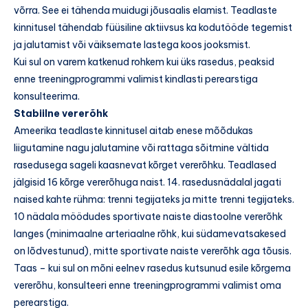
võrra. See ei tähenda muidugi jõusaalis elamist. Teadlaste
kinnitusel tähendab füüsiline aktiivsus ka kodutööde tegemist
ja jalutamist või väiksemate lastega koos jooksmist.
Kui sul on varem katkenud rohkem kui üks rasedus, peaksid
enne treeningprogrammi valimist kindlasti perearstiga
konsulteerima.
Stabiilne vererõhk
Ameerika teadlaste kinnitusel aitab enese mõõdukas
liigutamine nagu jalutamine või rattaga sõitmine vältida
rasedusega sageli kaasnevat kõrget vererõhku. Teadlased
jälgisid 16 kõrge vererõhuga naist. 14. rasedusnädalal jagati
naised kahte rühma: trenni tegijateks ja mitte trenni tegijateks.
10 nädala möödudes sportivate naiste diastoolne vererõhk
langes (minimaalne arteriaalne rõhk, kui südamevatsakesed
on lõdvestunud), mitte sportivate naiste vererõhk aga tõusis.
Taas – kui sul on mõni eelnev rasedus kutsunud esile kõrgema
vererõhu, konsulteeri enne treeningprogrammi valimist oma
perearstiga.