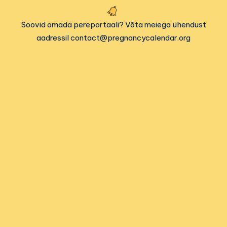
Soovid omada pereportaali? Võta meiega ühendust
aadressil contact@pregnancycalendar.org