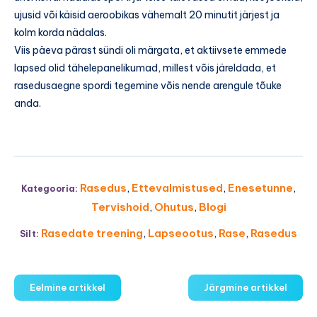
ujusid või käisid aeroobikas vähemalt 20 minutit järjest ja
kolm korda nädalas.
Viis päeva pärast sündi oli märgata, et aktiivsete emmede
lapsed olid tähelepanelikumad, millest võis järeldada, et
rasedusaegne spordi tegemine võis nende arengule tõuke
anda.
Rasedus
,
Ettevalmistused
,
Enesetunne
,
Kategooria:
Tervishoid
,
Ohutus
,
Blogi
Rasedate treening
,
Lapseootus
,
Rase
,
Rasedus
Silt:
Eelmine artikkel
Järgmine artikkel