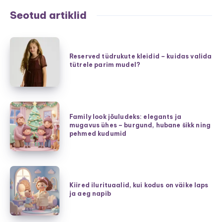
Seotud artiklid
Reserved
tüdrukute
Reserved tüdrukute kleidid – kuidas valida
tütrele parim mudel?
kleidid
–
kuidas
valida
Family
tütrele
Family look jõuludeks: elegants ja
look
mugavus ühes – burgund, hubane šikk ning
parim
jõuludeks:
pehmed kudumid
mudel?
elegants
ja
mugavus
Kiired
ühes
ilurituaalid,
Kiired ilurituaalid, kui kodus on väike laps
–
ja aeg napib
kui
burgund,
kodus
hubane
on