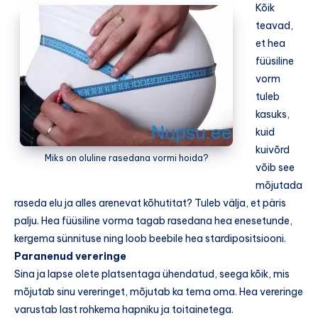
Kõik
teavad,
et hea
füüsiline
vorm
tuleb
kasuks,
kuid
kuivõrd
Miks on oluline rasedana vormi hoida?
võib see
mõjutada
raseda elu ja alles arenevat kõhutitat? Tuleb välja, et päris
palju. Hea füüsiline vorma tagab rasedana hea enesetunde,
kergema sünnituse ning loob beebile hea stardipositsiooni.
Paranenud vereringe
Sina ja lapse olete platsentaga ühendatud, seega kõik, mis
mõjutab sinu vereringet, mõjutab ka tema oma. Hea vereringe
varustab last rohkema hapniku ja toitainetega.