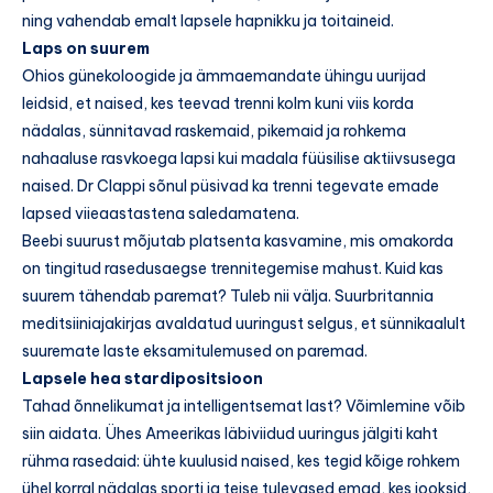
ning vahendab emalt lapsele hapnikku ja toitaineid.
Laps on suurem
Ohios günekoloogide ja ämmaemandate ühingu uurijad
leidsid, et naised, kes teevad trenni kolm kuni viis korda
nädalas, sünnitavad raskemaid, pikemaid ja rohkema
nahaaluse rasvkoega lapsi kui madala füüsilise aktiivsusega
naised. Dr Clappi sõnul püsivad ka trenni tegevate emade
lapsed viieaastastena saledamatena.
Beebi suurust mõjutab platsenta kasvamine, mis omakorda
on tingitud rasedusaegse trennitegemise mahust. Kuid kas
suurem tähendab paremat? Tuleb nii välja. Suurbritannia
meditsiiniajakirjas avaldatud uuringust selgus, et sünnikaalult
suuremate laste eksamitulemused on paremad.
Lapsele hea stardipositsioon
Tahad õnnelikumat ja intelligentsemat last? Võimlemine võib
siin aidata. Ühes Ameerikas läbiviidud uuringus jälgiti kaht
rühma rasedaid: ühte kuulusid naised, kes tegid kõige rohkem
ühel korral nädalas sporti ja teise tulevased emad, kes jooksid,