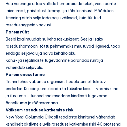
Hea vereringe aitab vältida hemorroidide teket, veresoonte
laienemist, paistetust, krampe ja kõhukinnisust. Mõõdukas
treening aitab seljatada palju väikseid, kuid tüütuid
rasedusaegseid vaevusi.
Parem rüht
Beebi kaal muudab su keha raskuskeset. See ja lisaks
rasedushormooni tõttu pehmemaks muutuvad liigesed, toob
endaga seljavalu ja halva kehahoiaku.
Kõhu- ja seljalihaste tugevdamine parandab rühti ja
vähendab seljavalu.
Parem enesetunne
Trenni tehes vabaneb organismi heaolutunnet tekitav
endorfiin. Kui siia juurde lisada ka füüsiline kasu – vormis keha
ja ilus jume – tunned end rasedana kindlasti tugevama,
õnnelikuma ja rõõmsamana.
Väiksem raseduse katkemise risk
New Yorgi Columbia Ülikooli teadlaste kinnitusel vähendab
kehaliselt aktiivne eluviis raseduse katkemise riski 40 protsendi