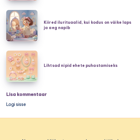
ja
mugavus
Kiired
ühes
ilurituaalid,
Kiired ilurituaalid, kui kodus on väike laps
–
ja aeg napib
kui
burgund,
kodus
hubane
on
šikk
väike
Lihtsad
ning
laps
nipid
Lihtsad nipid ehete puhastamiseks
pehmed
ja
ehete
kudumid
aeg
puhastamiseks
napib
Lisa kommentaar
Logi sisse