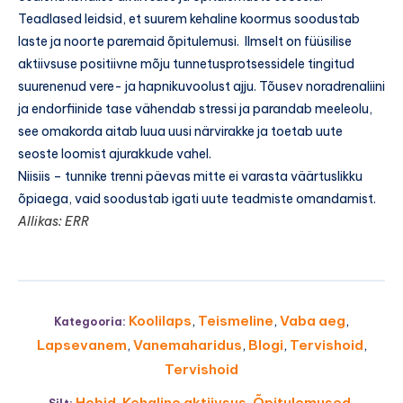
Teadlased leidsid, et suurem kehaline koormus soodustab
laste ja noorte paremaid õpitulemusi. Ilmselt on füüsilise
aktiivsuse positiivne mõju tunnetusprotsessidele tingitud
suurenenud vere- ja hapnikuvoolust ajju. Tõusev noradrenaliini
ja endorfiinide tase vähendab stressi ja parandab meeleolu,
see omakorda aitab luua uusi närvirakke ja toetab uute
seoste loomist ajurakkude vahel.
Niisiis – tunnike trenni päevas mitte ei varasta väärtuslikku
õpiaega, vaid soodustab igati uute teadmiste omandamist.
Allikas: ERR
Koolilaps
,
Teismeline
,
Vaba aeg
,
Kategooria:
Lapsevanem
,
Vanemaharidus
,
Blogi
,
Tervishoid
,
Tervishoid
Hobid
,
Kehaline aktiivsus
,
Õpitulemused
,