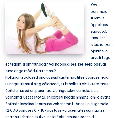
Kas
paremaid
tulemusi
õppetöös
saavutab
laps, kes
istub rohkem
õpikute ja
arvuti taga,
et teadmisi ammutada? Või hoopiski see, kes teeb päevas
tund aega mõõdukalt trenni?
Hollandi teadlased analüüsisid süstemaatiliselt varasemaid
uuringutulemusi ning väidavad, et kehaliselt aktiivsete laste
õpitulemused on paremad. Uuringutulemusi hakati üle
vaatama just seetõttu, et kardeti heade hinnete jahil olevate
õpilaste kehalise koormuse vähenemist. Analüüsiti ligemale
12 000 vanuses 6 – 18-aastase varasemates uuringutes
osalenu kehalise aktiivsuse ja õpitulemuste seoseid.