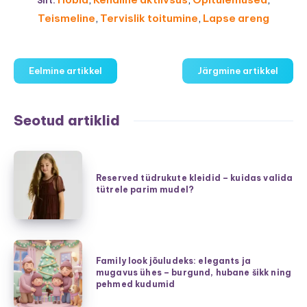
Silt:
Teismeline
,
Tervislik toitumine
,
Lapse areng
Eelmine artikkel
Järgmine artikkel
Seotud artiklid
Reserved
tüdrukute
Reserved tüdrukute kleidid – kuidas valida
tütrele parim mudel?
kleidid
–
kuidas
valida
Family
tütrele
Family look jõuludeks: elegants ja
look
mugavus ühes – burgund, hubane šikk ning
parim
jõuludeks:
pehmed kudumid
mudel?
elegants