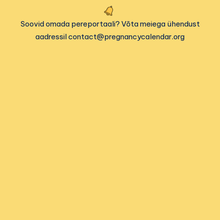
Soovid omada pereportaali? Võta meiega ühendust
aadressil contact@pregnancycalendar.org