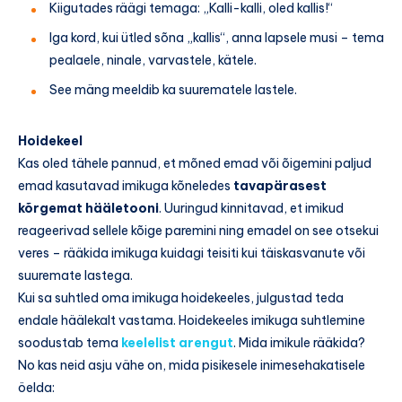
Kiigutades räägi temaga: „Kalli-kalli, oled kallis!“
Iga kord, kui ütled sõna „kallis“, anna lapsele musi – tema
pealaele, ninale, varvastele, kätele.
See mäng meeldib ka suurematele lastele.
Hoidekeel
Kas oled tähele pannud, et mõned emad või õigemini paljud
emad kasutavad imikuga kõneledes
tavapärasest
kõrgemat hääletooni
. Uuringud kinnitavad, et imikud
reageerivad sellele kõige paremini ning emadel on see otsekui
veres – rääkida imikuga kuidagi teisiti kui täiskasvanute või
suuremate lastega.
Kui sa suhtled oma imikuga hoidekeeles, julgustad teda
endale häälekalt vastama. Hoidekeeles imikuga suhtlemine
soodustab tema
keelelist arengut
. Mida imikule rääkida?
No kas neid asju vähe on, mida pisikesele inimesehakatisele
öelda: