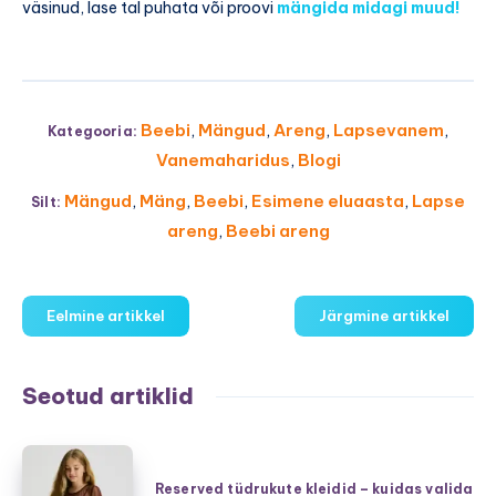
väsinud, lase tal puhata või proovi
mängida midagi muud!
Beebi
,
Mängud
,
Areng
,
Lapsevanem
,
Kategooria:
Vanemaharidus
,
Blogi
Mängud
,
Mäng
,
Beebi
,
Esimene eluaasta
,
Lapse
Silt:
areng
,
Beebi areng
Eelmine artikkel
Järgmine artikkel
Seotud artiklid
Reserved
tüdrukute
Reserved tüdrukute kleidid – kuidas valida