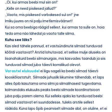
„Oi, kui armas beebi mul siin on!“
„Kelle on need pisikesed jallud?“
„Vaata, mis pisikesed varbakesed sul on!“ jne
Imiku juures on nii palju imetlemisväärset!
Kui sa oma beebiga räägid sellest, kui armas ta sulle on, hoia
teda oma näo lähedal ja vaata talle silma.
Kuhu see läks?
Kas oled tähele pannud, et vastsündinute silmad tunduvad
kõõrdi vaatavat? Arstid lohutavad, et sellise mulje aluseks on
lisanahakurd beebi silmanurgas, mis kasvades taandub ja siis
tunduvad silmad juba täiesti korralikud olevat.
Varastel elukuudel
ei liigu sageli ka beebi silmad täiesti
kooskõlastatult. Silmade juhuslik liikumine tähendab, et laps
alles õpib kasutama oma silmi ja silmalihaseid tugevdama.
kolmandaks elukuuks peaks beebi silmade koordinatsioon
juba palju parem olema. Kui selleks ajaks ka tunduvad beebi
silmad vaatavat eri suundadesse, tuleks arstile sellest
rääkida. Kuna laps õpib peamiselt silmade abil, on oluline, et ei