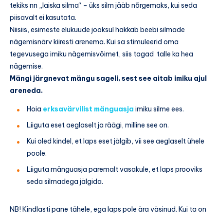
tekiks nn „laiska silma“ – üks silm jääb nõrgemaks, kui seda
piisavalt ei kasutata.
Niisiis, esimeste elukuude jooksul hakkab beebi silmade
nägemisnärv kiiresti arenema. Kui sa stimuleerid oma
tegevusega imiku nägemisvõimet, siis tagad talle ka hea
nägemise.
Mängi järgnevat mängu sageli, sest see aitab imiku ajul
areneda.
Hoia
erksavärvilist mänguasja
imiku silme ees.
Liiguta eset aeglaselt ja räägi, milline see on.
Kui oled kindel, et laps eset jälgib, vii see aeglaselt ühele
poole.
Liiguta mänguasja paremalt vasakule, et laps prooviks
seda silmadega jälgida.
NB! Kindlasti pane tähele, ega laps pole ära väsinud. Kui ta on