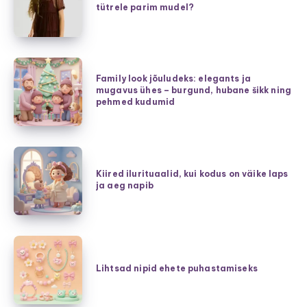
tütrele parim mudel?
kleidid
–
kuidas
valida
Family
tütrele
Family look jõuludeks: elegants ja
look
mugavus ühes – burgund, hubane šikk ning
parim
jõuludeks:
pehmed kudumid
mudel?
elegants
ja
mugavus
Kiired
ühes
ilurituaalid,
Kiired ilurituaalid, kui kodus on väike laps
–
ja aeg napib
kui
burgund,
kodus
hubane
on
šikk
väike
Lihtsad
ning
laps
nipid
Lihtsad nipid ehete puhastamiseks
pehmed
ja
ehete
kudumid
aeg
puhastamiseks