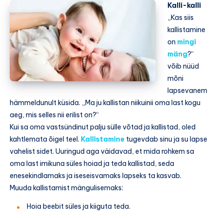
Kalli-kalli
„Kas siis
kallistamine
on
mingi
mäng
?“
võib nüüd
mõni
lapsevanem
hämmeldunult küsida. „Ma ju kallistan niikuinii oma last kogu
aeg, mis selles nii erilist on?“
Kui sa oma vastsündinut palju sülle võtad ja kallistad, oled
kahtlemata õigel teel.
Kallistamine
tugevdab sinu ja su lapse
vahelist sidet. Uuringud aga väidavad, et mida rohkem sa
oma last imikuna süles hoiad ja teda kallistad, seda
enesekindlamaks ja iseseisvamaks lapseks ta kasvab.
Muuda kallistamist mängulisemaks:
Hoia beebit süles ja kiiguta teda.