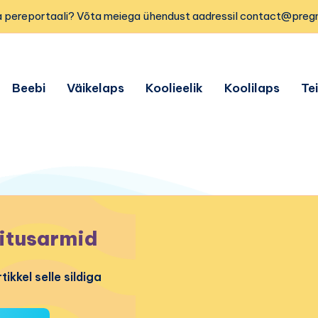
 pereportaali? Võta meiega ühendust aadressil contact@preg
Beebi
Väikelaps
Koolieelik
Koolilaps
Te
itusarmid
tikkel selle sildiga