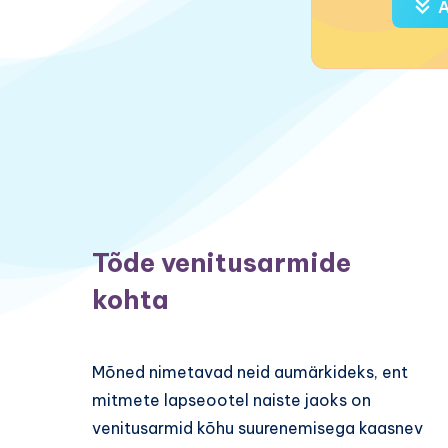
A
Tõde venitusarmide
kohta
Mõned nimetavad neid aumärkideks, ent
mitmete lapseootel naiste jaoks on
venitusarmid kõhu suurenemisega kaasnev