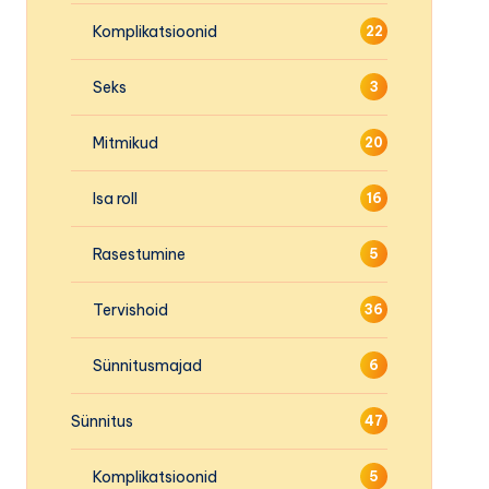
Komplikatsioonid
22
Seks
3
Mitmikud
20
Isa roll
16
Rasestumine
5
Tervishoid
36
Sünnitusmajad
6
Sünnitus
47
Komplikatsioonid
5