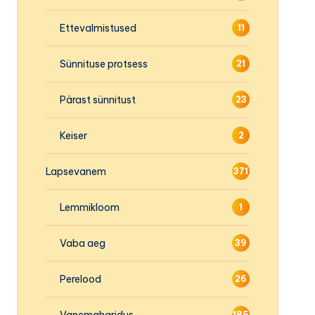
Ettevalmistused
11
Sünnituse protsess
21
Pärast sünnitust
23
Keiser
2
Lapsevanem
371
Lemmikloom
1
Vaba aeg
39
Perelood
26
Vanemaharidus
185