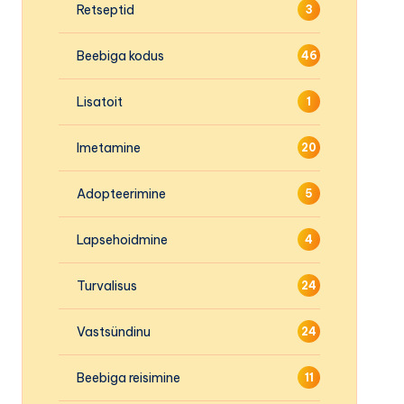
Retseptid
3
Beebiga kodus
46
Lisatoit
1
Imetamine
20
Adopteerimine
5
Lapsehoidmine
4
Turvalisus
24
Vastsündinu
24
Beebiga reisimine
11