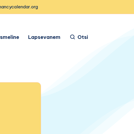
nancycalendar.org
ismeline
Lapsevanem
Otsi