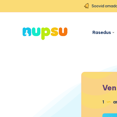
Soovid omada
Rasedus
Ven
1
ar