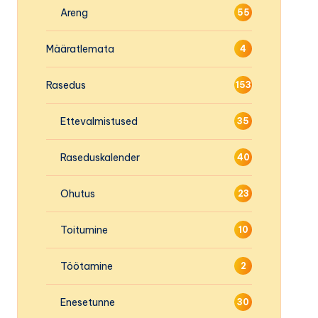
Areng
55
Määratlemata
4
Rasedus
153
Ettevalmistused
35
Raseduskalender
40
Ohutus
23
Toitumine
10
Töötamine
2
Enesetunne
30