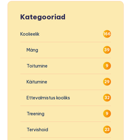
Kategooriad
Koolieelik
166
Mäng
39
Toitumine
9
Käitumine
29
Ettevalmistus kooliks
32
Treening
9
Tervishoid
23