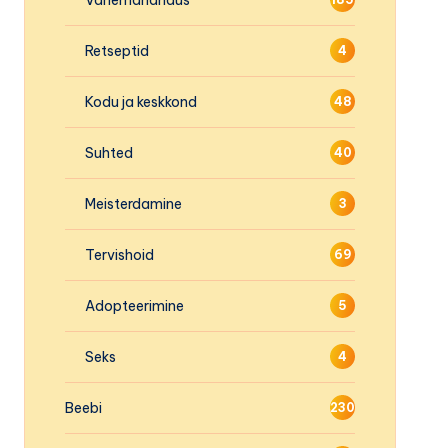
Retseptid
4
Kodu ja keskkond
48
Suhted
40
Meisterdamine
3
Tervishoid
69
Adopteerimine
5
Seks
4
Beebi
230