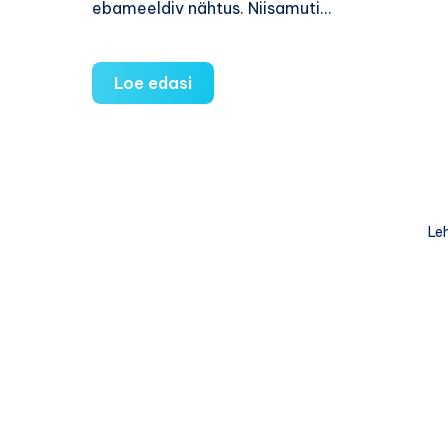
ebameeldiv nähtus. Niisamuti…
Tõde
Loe edasi
venitusarmide
kohta
Leh