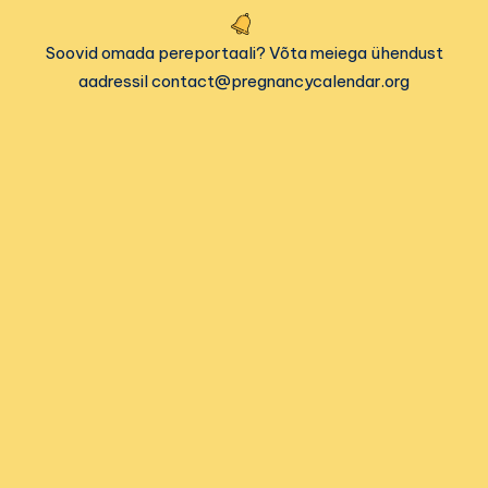
Soovid omada pereportaali? Võta meiega ühendust
aadressil contact@pregnancycalendar.org