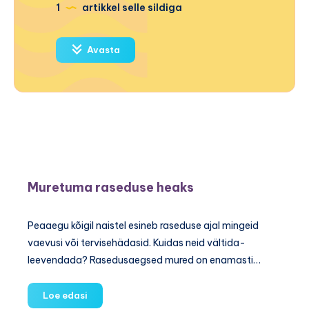
1
artikkel selle sildiga
Avasta
Muretuma raseduse heaks
Peaaegu kõigil naistel esineb raseduse ajal mingeid
vaevusi või tervisehädasid. Kuidas neid vältida-
leevendada? Rasedusaegsed mured on enamasti…
Muretuma
Loe edasi