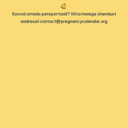
Soovid omada pereportaali? Võta meiega ühendust
aadressil contact@pregnancycalendar.org