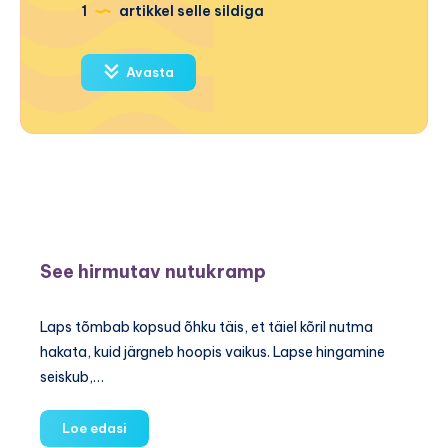
1
artikkel selle sildiga
Avasta
See hirmutav nutukramp
Laps tõmbab kopsud õhku täis, et täiel kõril nutma
hakata, kuid järgneb hoopis vaikus. Lapse hingamine
seiskub,…
See
Loe edasi