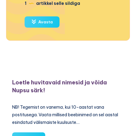
1
artikkel selle sildiga
Avasta
Loetle huvitavaid nimesid ja võida
Nupsu särk!
NB! Tegemist on vanema, kui 10-aastat vana
postitusega. Vaata millised beebinimed on sel aastal
esindatud välismaiste kuulsuste…