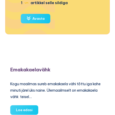
1
artikkel selle sildiga
Avasta
Emakakaelavähk
Kogu maailmas sureb emakakaela vähi tõttu iga kahe
minuti järel üks naine. Ülemaailmselt on emakakaela
vähk teisel…
Emakakaelavähk
Loe edasi