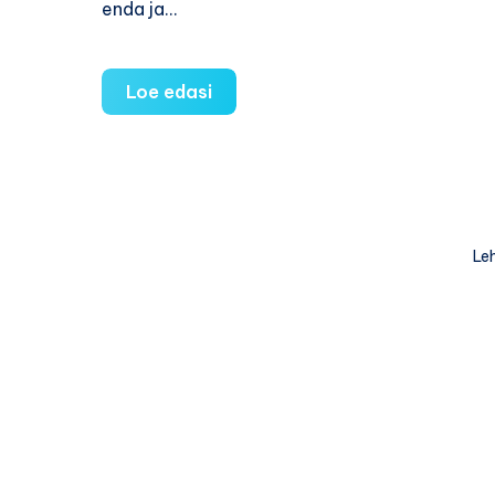
enda ja…
Kuidas
Loe edasi
meedia
mõjutab
eelkooliealisi
lapsi?
Leh