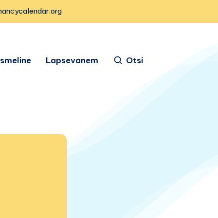
nancycalendar.org
ismeline
Lapsevanem
Otsi