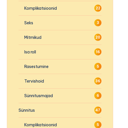
Komplikatsioonid
22
Seks
3
Mitmikud
20
Isa roll
16
Rasestumine
5
Tervishoid
36
Sünnitusmajad
6
Sünnitus
47
Komplikatsioonid
5