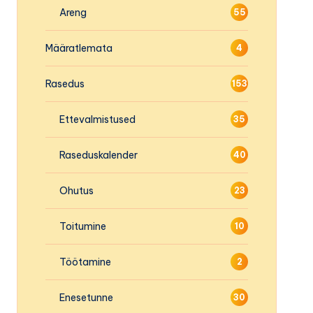
Areng
55
Määratlemata
4
Rasedus
153
Ettevalmistused
35
Raseduskalender
40
Ohutus
23
Toitumine
10
Töötamine
2
Enesetunne
30