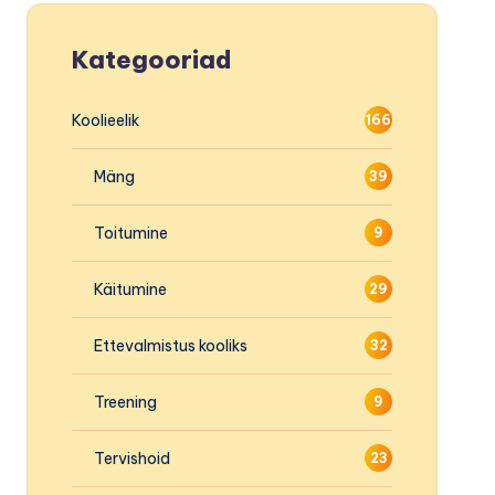
Kategooriad
Koolieelik
166
Mäng
39
Toitumine
9
Käitumine
29
Ettevalmistus kooliks
32
Treening
9
Tervishoid
23