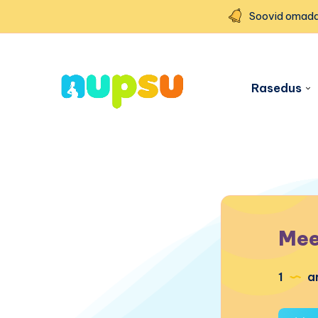
Soovid omada
Rasedus
Mee
1
ar