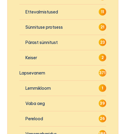
Ettevalmistused
11
Sünnituse protsess
21
Pärast sünnitust
23
Keiser
2
Lapsevanem
371
Lemmikloom
1
Vaba aeg
39
Perelood
26
Vanemaharidus
185