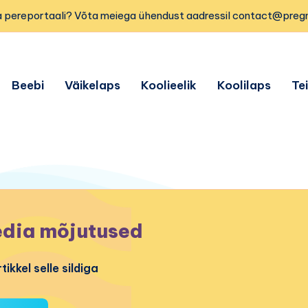
 pereportaali? Võta meiega ühendust aadressil contact@preg
Beebi
Väikelaps
Koolieelik
Koolilaps
Te
dia mõjutused
tikkel selle sildiga