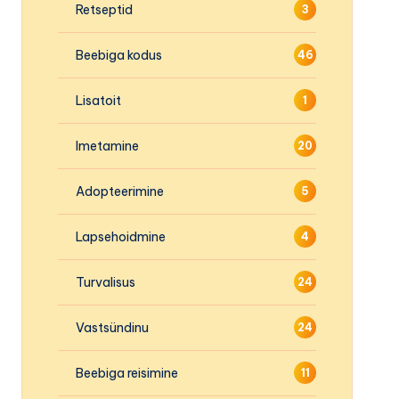
Retseptid
3
Beebiga kodus
46
Lisatoit
1
Imetamine
20
Adopteerimine
5
Lapsehoidmine
4
Turvalisus
24
Vastsündinu
24
Beebiga reisimine
11