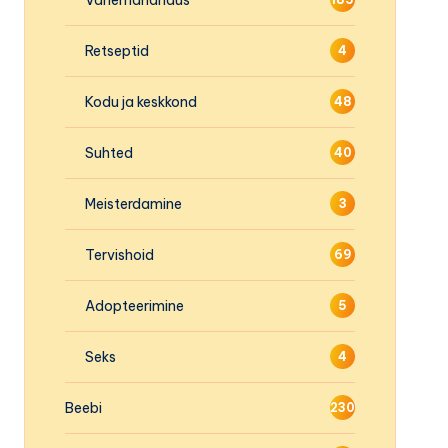
Retseptid
4
Kodu ja keskkond
48
Suhted
40
Meisterdamine
3
Tervishoid
69
Adopteerimine
5
Seks
4
Beebi
230