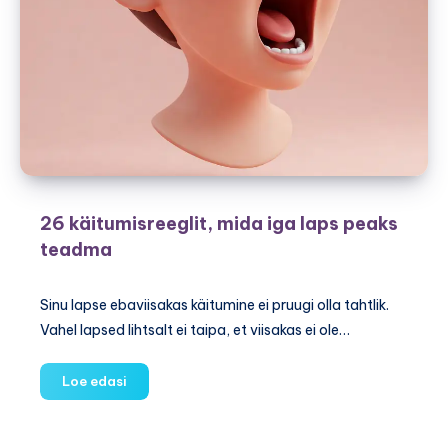
26 käitumisreeglit, mida iga laps peaks
teadma
Sinu lapse ebaviisakas käitumine ei pruugi olla tahtlik.
Vahel lapsed lihtsalt ei taipa, et viisakas ei ole…
26
Loe edasi
käitumisreeglit,
mida