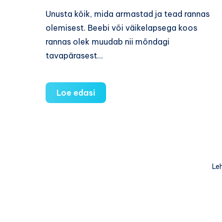
Unusta kõik, mida armastad ja tead rannas
olemisest. Beebi või väikelapsega koos
rannas olek muudab nii mõndagi
tavapärasest…
Lastega
Loe edasi
rannas
–
soovitusi
mõnusaks
puhkuseks!
Leh