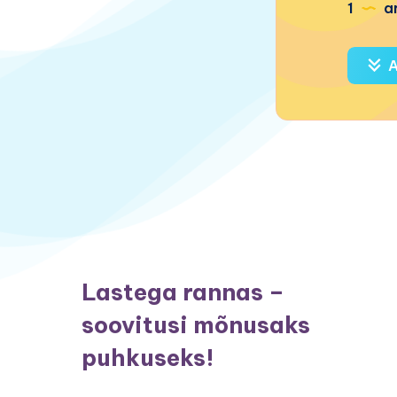
1
ar
A
Lastega rannas –
soovitusi mõnusaks
puhkuseks!