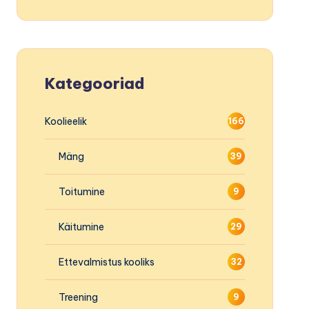
Kategooriad
Koolieelik
166
Mäng
39
Toitumine
9
Käitumine
29
Ettevalmistus kooliks
32
Treening
9