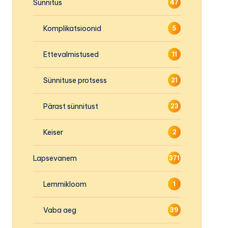
Sünnitus
47
Komplikatsioonid
5
Ettevalmistused
11
Sünnituse protsess
21
Pärast sünnitust
23
Keiser
2
Lapsevanem
371
Lemmikloom
1
Vaba aeg
39