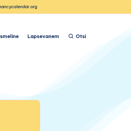
nancycalendar.org
ismeline
Lapsevanem
Otsi