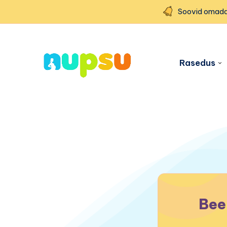
Soovid omada
Rasedus
Bee