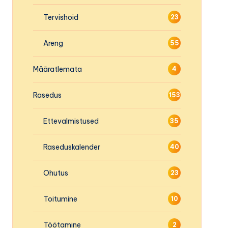
Tervishoid
23
Areng
55
Määratlemata
4
Rasedus
153
Ettevalmistused
35
Raseduskalender
40
Ohutus
23
Toitumine
10
Töötamine
2