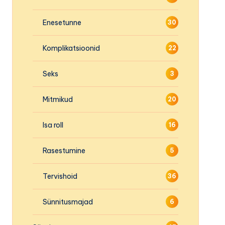
Enesetunne
30
Komplikatsioonid
22
Seks
3
Mitmikud
20
Isa roll
16
Rasestumine
5
Tervishoid
36
Sünnitusmajad
6