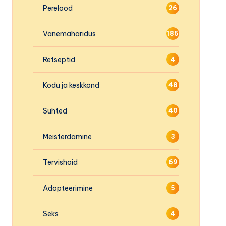
Perelood
26
Vanemaharidus
185
Retseptid
4
Kodu ja keskkond
48
Suhted
40
Meisterdamine
3
Tervishoid
69
Adopteerimine
5
Seks
4