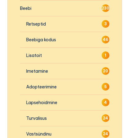
Beebi
230
Retseptid
3
Beebiga kodus
46
Lisatoit
1
Imetamine
20
Adopteerimine
5
Lapsehoidmine
4
Turvalisus
24
Vastsündinu
24