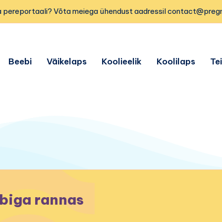
 pereportaali? Võta meiega ühendust aadressil contact@preg
Beebi
Väikelaps
Koolieelik
Koolilaps
Te
biga rannas